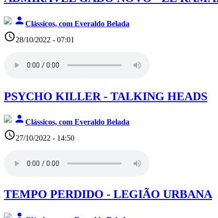
person
Clássicos, com Everaldo Belada
access_time
28/10/2022 - 07:01
PSYCHO KILLER - TALKING HEADS
person
Clássicos, com Everaldo Belada
access_time
27/10/2022 - 14:50
TEMPO PERDIDO - LEGIÃO URBANA
person