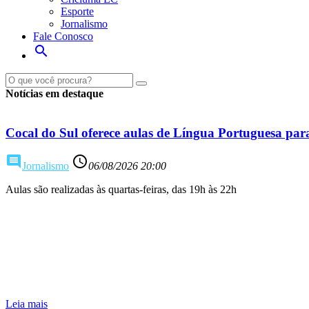
Esporte
Jornalismo
Fale Conosco
search
Notícias em destaque
Cocal do Sul oferece aulas de Língua Portuguesa par
comment
access_time
Jornalismo
06/08/2026 20:00
Aulas são realizadas às quartas-feiras, das 19h às 22h
Leia mais