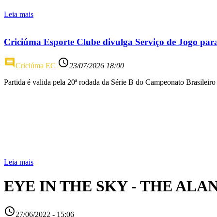
Leia mais
Criciúma Esporte Clube divulga Serviço de Jogo par
comment
access_time
Criciúma EC
23/07/2026 18:00
Partida é valida pela 20ª rodada da Série B do Campeonato Brasileiro
Leia mais
EYE IN THE SKY - THE AL
access_time
27/06/2022 - 15:06