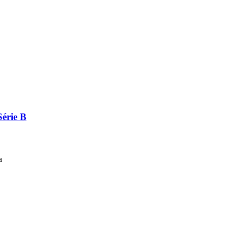
Série B
a