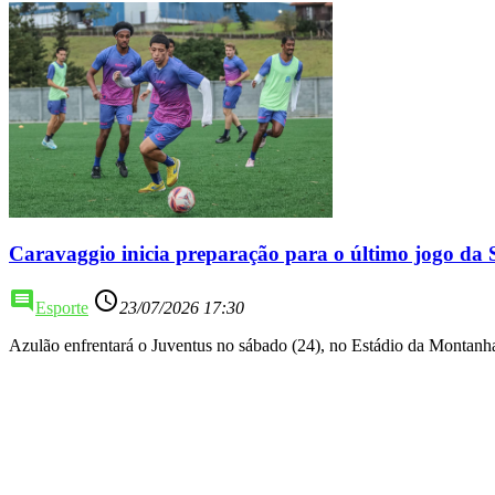
Caravaggio inicia preparação para o último jogo da 
comment
access_time
Esporte
23/07/2026 17:30
Azulão enfrentará o Juventus no sábado (24), no Estádio da Montanh