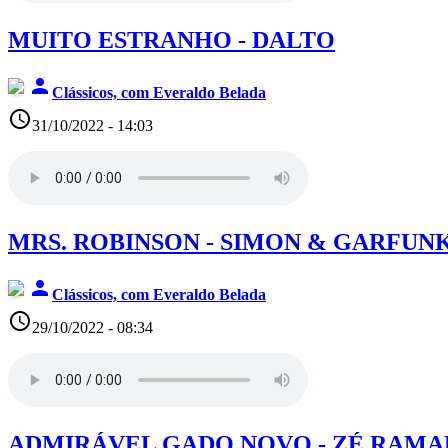
MUITO ESTRANHO - DALTO
person
Clássicos, com Everaldo Belada
access_time
31/10/2022 - 14:03
MRS. ROBINSON - SIMON & GARFUN
person
Clássicos, com Everaldo Belada
access_time
29/10/2022 - 08:34
ADMIRÁVEL GADO NOVO - ZÉ RAM