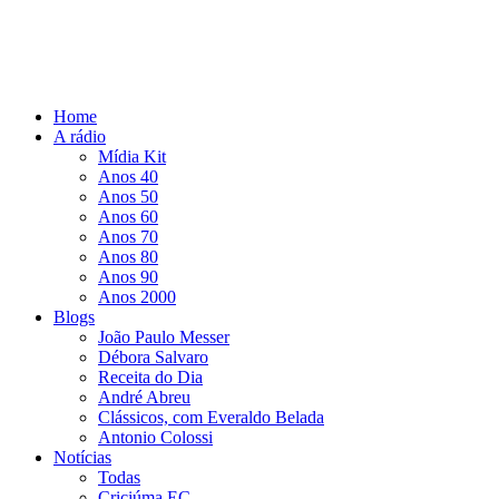
Home
A rádio
Mídia Kit
Anos 40
Anos 50
Anos 60
Anos 70
Anos 80
Anos 90
Anos 2000
Blogs
João Paulo Messer
Débora Salvaro
Receita do Dia
André Abreu
Clássicos, com Everaldo Belada
Antonio Colossi
Notícias
Todas
Criciúma EC