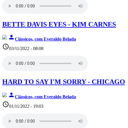
BETTE DAVIS EYES - KIM CARNES
person
Clássicos, com Everaldo Belada
access_time
03/11/2022 - 08:08
HARD TO SAY I'M SORRY - CHICAGO
person
Clássicos, com Everaldo Belada
access_time
01/11/2022 - 19:03