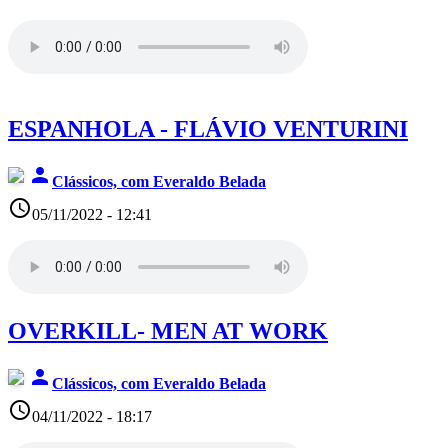
ESPANHOLA - FLÁVIO VENTURINI
person
Clássicos, com Everaldo Belada
access_time
05/11/2022 - 12:41
OVERKILL- MEN AT WORK
person
Clássicos, com Everaldo Belada
access_time
04/11/2022 - 18:17