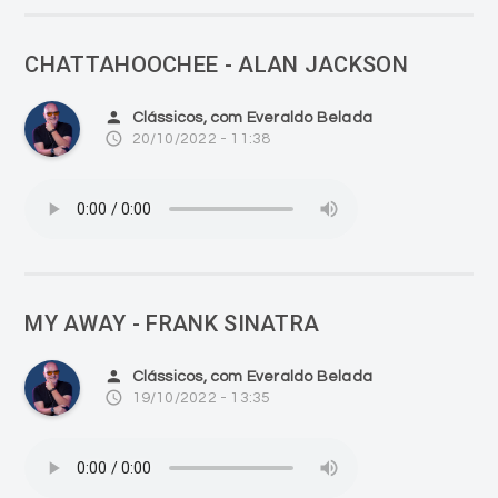
CHATTAHOOCHEE - ALAN JACKSON
person
Clássicos, com Everaldo Belada
access_time
20/10/2022 - 11:38
MY AWAY - FRANK SINATRA
person
Clássicos, com Everaldo Belada
access_time
19/10/2022 - 13:35