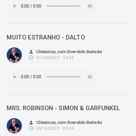
MUITO ESTRANHO - DALTO
person
Clássicos, com Everaldo Belada
access_time
31/10/2022 - 14:03
MRS. ROBINSON - SIMON & GARFUNKEL
person
Clássicos, com Everaldo Belada
access_time
29/10/2022 - 08:34