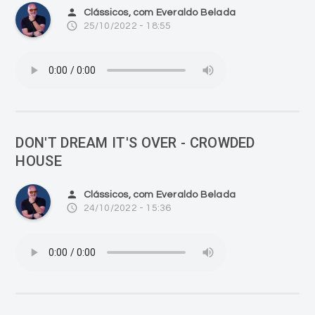
person
Clássicos, com Everaldo Belada
access_time
25/10/2022 - 18:55
DON'T DREAM IT'S OVER - CROWDED
HOUSE
person
Clássicos, com Everaldo Belada
access_time
24/10/2022 - 15:36