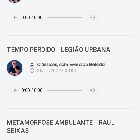
TEMPO PERDIDO - LEGIÃO URBANA
person
Clássicos, com Everaldo Belada
access_time
26/10/2022 - 09:00
METAMORFOSE AMBULANTE - RAUL
SEIXAS