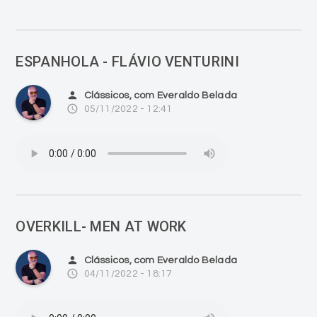
ESPANHOLA - FLÁVIO VENTURINI
person
Clássicos, com Everaldo Belada
access_time
05/11/2022 - 12:41
OVERKILL- MEN AT WORK
person
Clássicos, com Everaldo Belada
access_time
04/11/2022 - 18:17