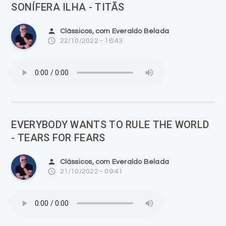
SONÍFERA ILHA - TITÃS
person
Clássicos, com Everaldo Belada
access_time
22/10/2022 - 16:43
EVERYBODY WANTS TO RULE THE WORLD
- TEARS FOR FEARS
person
Clássicos, com Everaldo Belada
access_time
21/10/2022 - 09:41