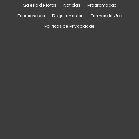
Galeria de fotos
Notícias
Programação
Fale conosco
Regulamentos
Termos de Uso
Políticas de Privacidade
Cookies
Utilizamos cookies essenciais e tecnologias semelhantes de
acordo com a nossa
Política de Privacidade
para melhorar a sua