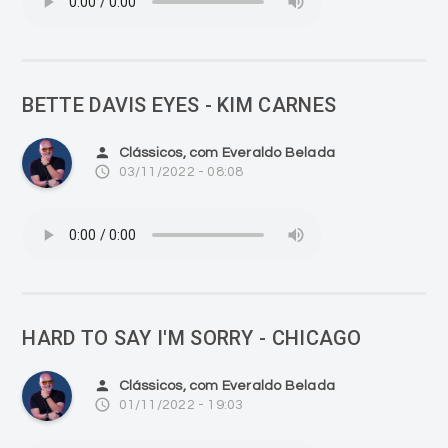
BETTE DAVIS EYES - KIM CARNES
person
Clássicos, com Everaldo Belada
access_time
03/11/2022 - 08:08
HARD TO SAY I'M SORRY - CHICAGO
person
Clássicos, com Everaldo Belada
access_time
01/11/2022 - 19:03