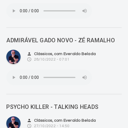
ADMIRÁVEL GADO NOVO - ZÉ RAMALHO
person
Clássicos, com Everaldo Belada
access_time
28/10/2022 - 07:01
PSYCHO KILLER - TALKING HEADS
person
Clássicos, com Everaldo Belada
access_time
27/10/2022 - 14:50