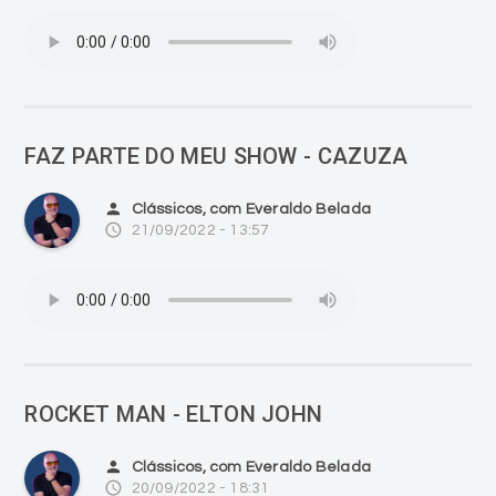
FAZ PARTE DO MEU SHOW - CAZUZA
person
Clássicos, com Everaldo Belada
access_time
21/09/2022 - 13:57
ROCKET MAN - ELTON JOHN
person
Clássicos, com Everaldo Belada
access_time
20/09/2022 - 18:31