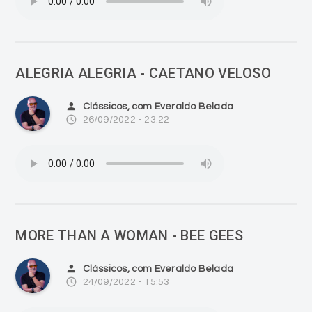
ALEGRIA ALEGRIA - CAETANO VELOSO
person
Clássicos, com Everaldo Belada
access_time
26/09/2022 - 23:22
MORE THAN A WOMAN - BEE GEES
person
Clássicos, com Everaldo Belada
access_time
24/09/2022 - 15:53