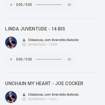
LINDA JUVENTUDE - 14 BIS
person
Clássicos, com Everaldo Belada
access_time
23/09/2022 - 13:09
UNCHAIN MY HEART - JOE COCKER
person
Clássicos, com Everaldo Belada
access_time
22/09/2022 - 10:21