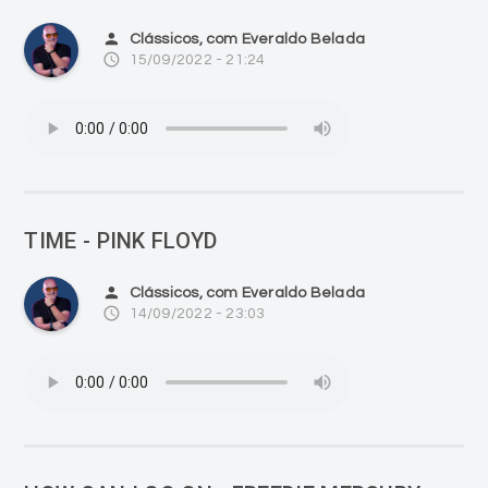
person
Clássicos, com Everaldo Belada
access_time
15/09/2022 - 21:24
TIME - PINK FLOYD
person
Clássicos, com Everaldo Belada
access_time
14/09/2022 - 23:03