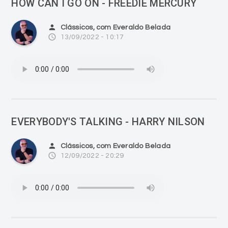
HOW CAN I GO ON - FREEDIE MERCURY
person
Clássicos, com Everaldo Belada
access_time
13/09/2022 - 10:17
EVERYBODY'S TALKING - HARRY NILSON
person
Clássicos, com Everaldo Belada
access_time
12/09/2022 - 20:29