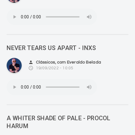
NEVER TEARS US APART - INXS
person
Clássicos, com Everaldo Belada
access_time
19/09/2022 - 10:05
A WHITER SHADE OF PALE - PROCOL
HARUM