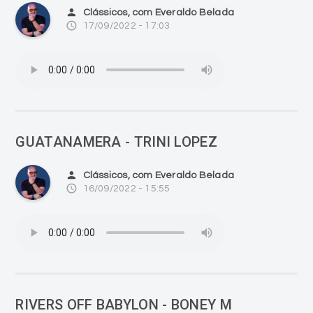
person
Clássicos, com Everaldo Belada
access_time
17/09/2022 - 17:03
GUATANAMERA - TRINI LOPEZ
person
Clássicos, com Everaldo Belada
access_time
16/09/2022 - 15:55
RIVERS OFF BABYLON - BONEY M