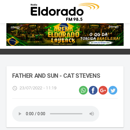
FATHER AND SUN - CAT STEVENS
access_time
23/07/2022 - 11:19