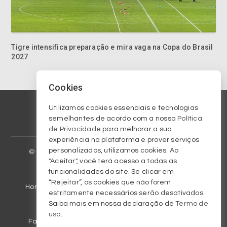
Tigre intensifica preparação e mira vaga na Copa do Brasil
2027
Cookies
Utilizamos cookies essenciais e tecnologias
semelhantes de acordo com a nossa
Política
de Privacidade
para melhorar a sua
experiência na plataforma e prover serviços
personalizados, utilizamos cookies. Ao
© 2023 Copyright am570.com.br. Todos os direitos
"Aceitar", você terá acesso a todas as
reservados / All rights reserved.
funcionalidades do site. Se clicar em
“Rejeitar”, os cookies que não forem
Homepage
Arquivo
Colunistas
Criciúma EC
estritamente necessários serão desativados.
Saiba mais em nossa declaração de
Termo de
Galeria de fotos
Notícias
Programação
uso
.
Fale conosco
Regulamentos
Termos de Uso