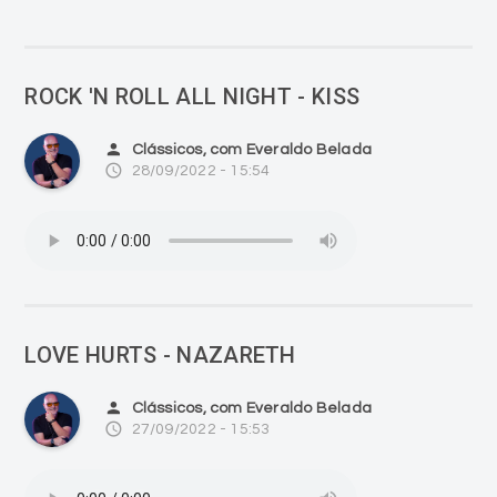
ROCK 'N ROLL ALL NIGHT - KISS
person
Clássicos, com Everaldo Belada
access_time
28/09/2022 - 15:54
LOVE HURTS - NAZARETH
person
Clássicos, com Everaldo Belada
access_time
27/09/2022 - 15:53