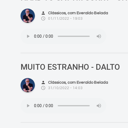
person
Clássicos, com Everaldo Belada
access_time
01/11/2022 - 19:03
MUITO ESTRANHO - DALTO
person
Clássicos, com Everaldo Belada
access_time
31/10/2022 - 14:03