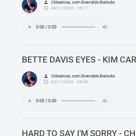
person
Clássicos, com Everaldo Belada
access_time
04/11/2022 - 18:17
BETTE DAVIS EYES - KIM CA
person
Clássicos, com Everaldo Belada
access_time
03/11/2022 - 08:08
HARD TO SAY I'M SORRY - C