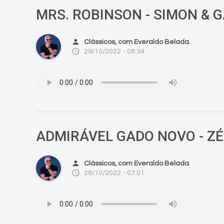
MRS. ROBINSON - SIMON & 
person
Clássicos, com Everaldo Belada
access_time
29/10/2022 - 08:34
ADMIRÁVEL GADO NOVO - Z
person
Clássicos, com Everaldo Belada
access_time
28/10/2022 - 07:01