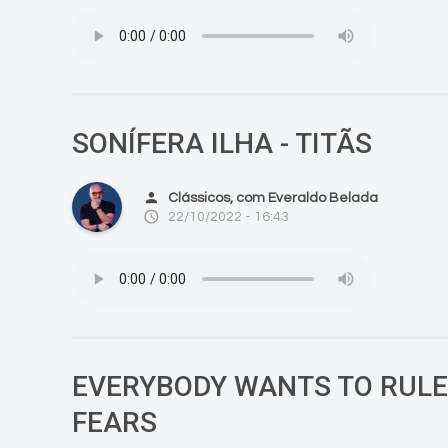
SONÍFERA ILHA - TITÃS
person
Clássicos, com Everaldo Belada
access_time
22/10/2022 - 16:43
EVERYBODY WANTS TO RULE 
FEARS