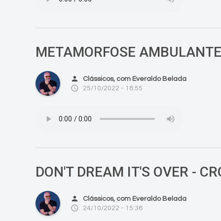
METAMORFOSE AMBULANTE 
person
Clássicos, com Everaldo Belada
access_time
25/10/2022 - 18:55
DON'T DREAM IT'S OVER - 
person
Clássicos, com Everaldo Belada
access_time
24/10/2022 - 15:36