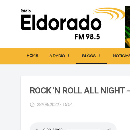
HOME
A RÁDIO
BLOGS
NOTÍCIA
ROCK 'N ROLL ALL NIGHT -
access_time
28/09/2022 - 15:54