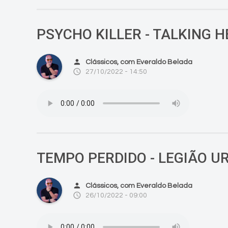
PSYCHO KILLER - TALKING 
person
Clássicos, com Everaldo Belada
access_time
27/10/2022 - 14:50
TEMPO PERDIDO - LEGIÃO 
person
Clássicos, com Everaldo Belada
access_time
26/10/2022 - 09:00