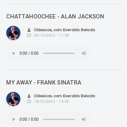
CHATTAHOOCHEE - ALAN JACKSON
person
Clássicos, com Everaldo Belada
access_time
20/10/2022 - 11:38
MY AWAY - FRANK SINATRA
person
Clássicos, com Everaldo Belada
access_time
19/10/2022 - 13:35