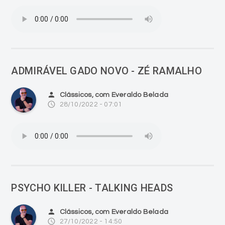
ADMIRÁVEL GADO NOVO - ZÉ RAMALHO
person
Clássicos, com Everaldo Belada
access_time
28/10/2022 - 07:01
PSYCHO KILLER - TALKING HEADS
person
Clássicos, com Everaldo Belada
access_time
27/10/2022 - 14:50