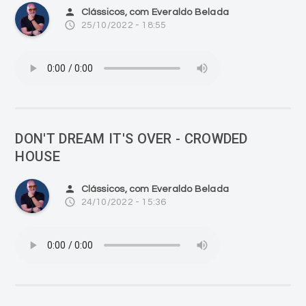
person
Clássicos, com Everaldo Belada
access_time
25/10/2022 - 18:55
DON'T DREAM IT'S OVER - CROWDED
HOUSE
person
Clássicos, com Everaldo Belada
access_time
24/10/2022 - 15:36