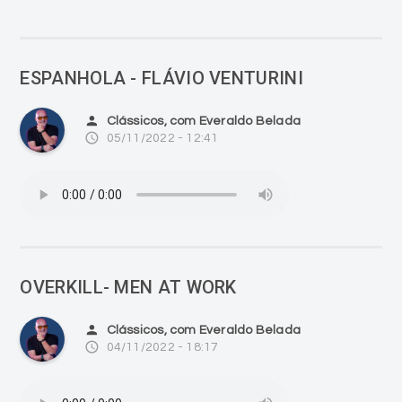
ESPANHOLA - FLÁVIO VENTURINI
person
Clássicos, com Everaldo Belada
access_time
05/11/2022 - 12:41
OVERKILL- MEN AT WORK
person
Clássicos, com Everaldo Belada
access_time
04/11/2022 - 18:17