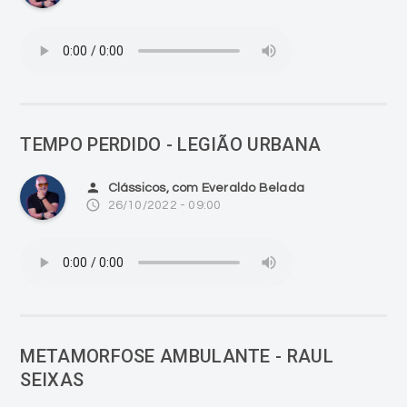
TEMPO PERDIDO - LEGIÃO URBANA
person
Clássicos, com Everaldo Belada
access_time
26/10/2022 - 09:00
METAMORFOSE AMBULANTE - RAUL
SEIXAS