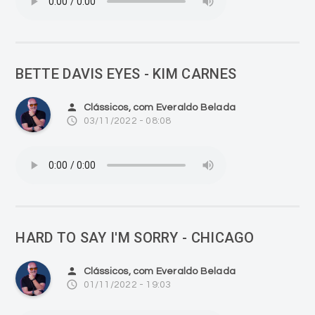
BETTE DAVIS EYES - KIM CARNES
person
Clássicos, com Everaldo Belada
access_time
03/11/2022 - 08:08
HARD TO SAY I'M SORRY - CHICAGO
person
Clássicos, com Everaldo Belada
access_time
01/11/2022 - 19:03