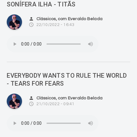
SONÍFERA ILHA - TITÃS
person
Clássicos, com Everaldo Belada
access_time
22/10/2022 - 16:43
EVERYBODY WANTS TO RULE THE WORLD
- TEARS FOR FEARS
person
Clássicos, com Everaldo Belada
access_time
21/10/2022 - 09:41