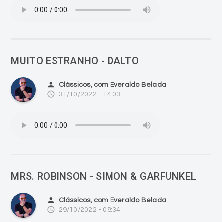
MUITO ESTRANHO - DALTO
person
Clássicos, com Everaldo Belada
access_time
31/10/2022 - 14:03
MRS. ROBINSON - SIMON & GARFUNKEL
person
Clássicos, com Everaldo Belada
access_time
29/10/2022 - 08:34