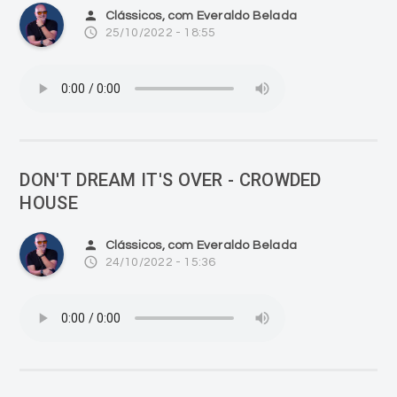
person
Clássicos, com Everaldo Belada
access_time
25/10/2022 - 18:55
DON'T DREAM IT'S OVER - CROWDED
HOUSE
person
Clássicos, com Everaldo Belada
access_time
24/10/2022 - 15:36