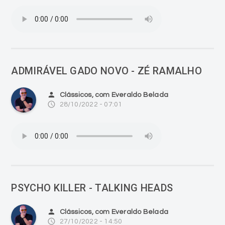
ADMIRÁVEL GADO NOVO - ZÉ RAMALHO
person
Clássicos, com Everaldo Belada
access_time
28/10/2022 - 07:01
PSYCHO KILLER - TALKING HEADS
person
Clássicos, com Everaldo Belada
access_time
27/10/2022 - 14:50