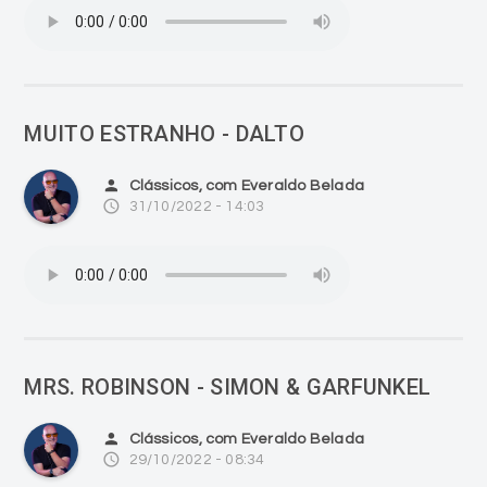
MUITO ESTRANHO - DALTO
person
Clássicos, com Everaldo Belada
access_time
31/10/2022 - 14:03
MRS. ROBINSON - SIMON & GARFUNKEL
person
Clássicos, com Everaldo Belada
access_time
29/10/2022 - 08:34