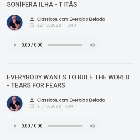
SONÍFERA ILHA - TITÃS
person
Clássicos, com Everaldo Belada
access_time
22/10/2022 - 16:43
EVERYBODY WANTS TO RULE THE WORLD
- TEARS FOR FEARS
person
Clássicos, com Everaldo Belada
access_time
21/10/2022 - 09:41