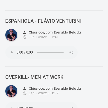
ESPANHOLA - FLÁVIO VENTURINI
person
Clássicos, com Everaldo Belada
access_time
05/11/2022 - 12:41
OVERKILL- MEN AT WORK
person
Clássicos, com Everaldo Belada
access_time
04/11/2022 - 18:17