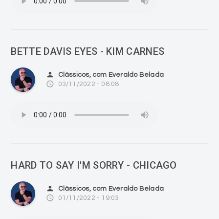
BETTE DAVIS EYES - KIM CARNES
person
Clássicos, com Everaldo Belada
access_time
03/11/2022 - 08:08
HARD TO SAY I'M SORRY - CHICAGO
person
Clássicos, com Everaldo Belada
access_time
01/11/2022 - 19:03