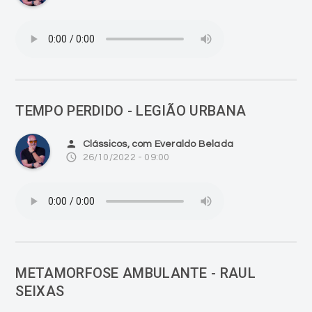
TEMPO PERDIDO - LEGIÃO URBANA
person
Clássicos, com Everaldo Belada
access_time
26/10/2022 - 09:00
METAMORFOSE AMBULANTE - RAUL
SEIXAS