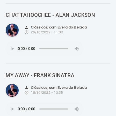
CHATTAHOOCHEE - ALAN JACKSON
person
Clássicos, com Everaldo Belada
access_time
20/10/2022 - 11:38
MY AWAY - FRANK SINATRA
person
Clássicos, com Everaldo Belada
access_time
19/10/2022 - 13:35