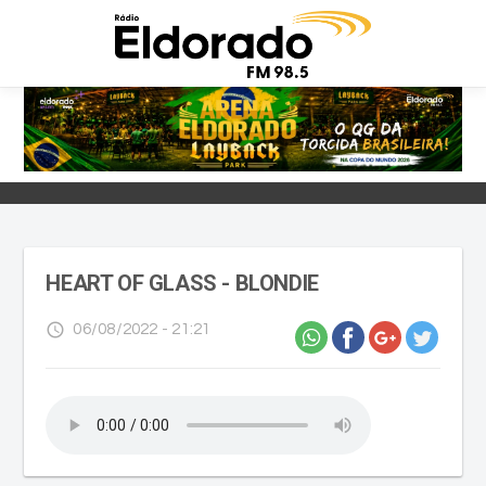
HEART OF GLASS - BLONDIE
access_time
06/08/2022 - 21:21