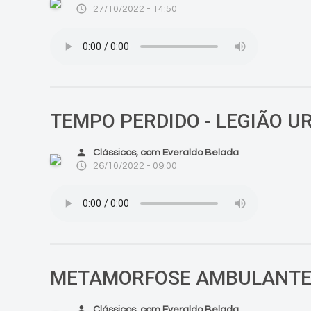
access_time
27/10/2022 - 14:50
TEMPO PERDIDO - LEGIÃO 
person
Clássicos, com Everaldo Belada
access_time
26/10/2022 - 09:00
METAMORFOSE AMBULANTE 
person
Clássicos, com Everaldo Belada