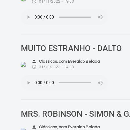
access_time
01/11/2022 - 19:03
MUITO ESTRANHO - DALTO
person
Clássicos, com Everaldo Belada
access_time
31/10/2022 - 14:03
MRS. ROBINSON - SIMON & 
person
Clássicos, com Everaldo Belada