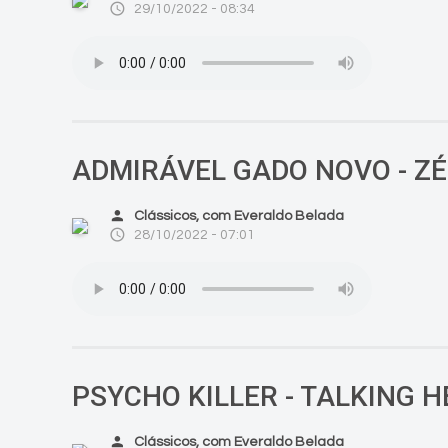
access_time
29/10/2022 - 08:34
ADMIRÁVEL GADO NOVO - Z
person
Clássicos, com Everaldo Belada
access_time
28/10/2022 - 07:01
PSYCHO KILLER - TALKING 
person
Clássicos, com Everaldo Belada