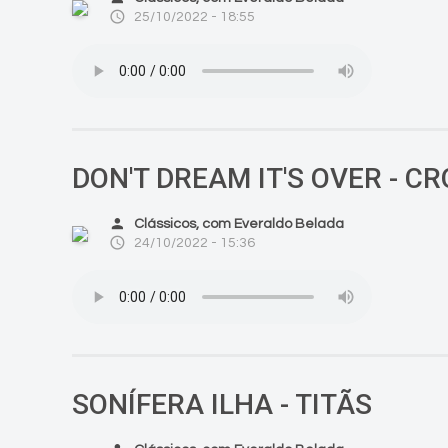
access_time
25/10/2022 - 18:55
DON'T DREAM IT'S OVER - 
person
Clássicos, com Everaldo Belada
access_time
24/10/2022 - 15:36
SONÍFERA ILHA - TITÃS