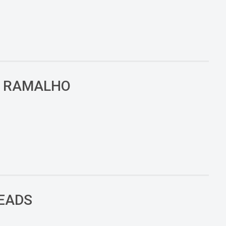
É RAMALHO
HEADS