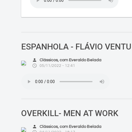
ESPANHOLA - FLÁVIO VENTU
person
Clássicos, com Everaldo Belada
access_time
05/11/2022 - 12:41
OVERKILL- MEN AT WORK
person
Clássicos, com Everaldo Belada