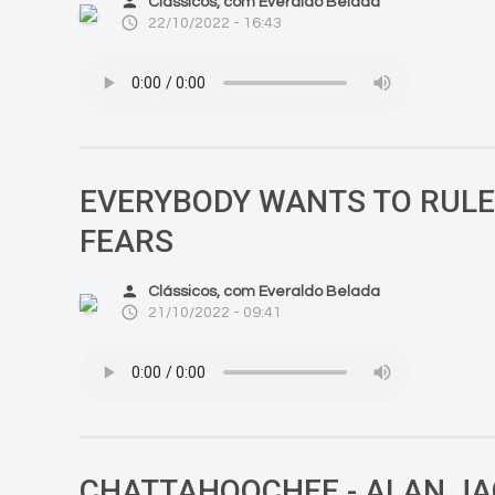
person
Clássicos, com Everaldo Belada
access_time
22/10/2022 - 16:43
EVERYBODY WANTS TO RULE 
FEARS
person
Clássicos, com Everaldo Belada
access_time
21/10/2022 - 09:41
CHATTAHOOCHEE - ALAN J