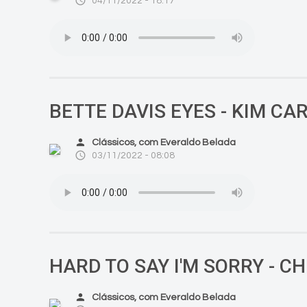
access_time
04/11/2022 - 18:17
BETTE DAVIS EYES - KIM CA
person
Clássicos, com Everaldo Belada
access_time
03/11/2022 - 08:08
HARD TO SAY I'M SORRY - C
person
Clássicos, com Everaldo Belada