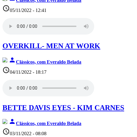
Clássicos, com Everaldo Belada
access_time
05/11/2022 - 12:41
OVERKILL- MEN AT WORK
person
Clássicos, com Everaldo Belada
access_time
04/11/2022 - 18:17
BETTE DAVIS EYES - KIM CARNES
person
Clássicos, com Everaldo Belada
access_time
03/11/2022 - 08:08