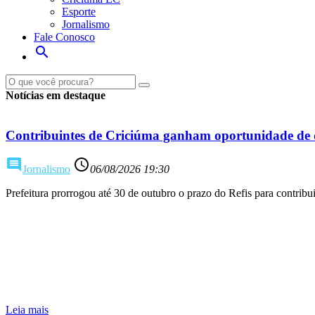
Esporte
Jornalismo
Fale Conosco
search
Notícias em destaque
Contribuintes de Criciúma ganham oportunidade de q
comment
access_time
Jornalismo
06/08/2026 19:30
Prefeitura prorrogou até 30 de outubro o prazo do Refis para contribu
Leia mais