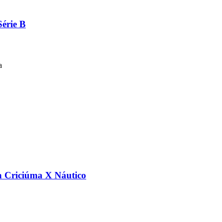
Série B
a
a Criciúma X Náutico