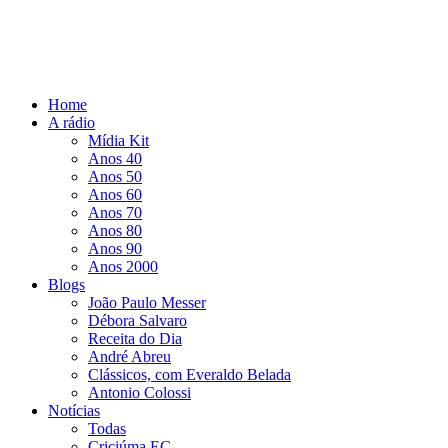
Home
A rádio
Mídia Kit
Anos 40
Anos 50
Anos 60
Anos 70
Anos 80
Anos 90
Anos 2000
Blogs
João Paulo Messer
Débora Salvaro
Receita do Dia
André Abreu
Clássicos, com Everaldo Belada
Antonio Colossi
Notícias
Todas
Criciúma EC