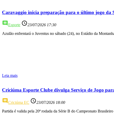
Caravaggio inicia preparação para o último jogo da 
comment
access_time
Esporte
23/07/2026 17:30
Azulão enfrentará o Juventus no sábado (24), no Estádio da Montanh
Leia mais
Criciúma Esporte Clube divulga Serviço de Jogo par
comment
access_time
Criciúma EC
23/07/2026 18:00
Partida é valida pela 20ª rodada da Série B do Campeonato Brasileiro