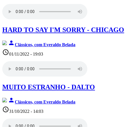
HARD TO SAY I'M SORRY - CHICAGO
person
Clássicos, com Everaldo Belada
access_time
01/11/2022 - 19:03
MUITO ESTRANHO - DALTO
person
Clássicos, com Everaldo Belada
access_time
31/10/2022 - 14:03