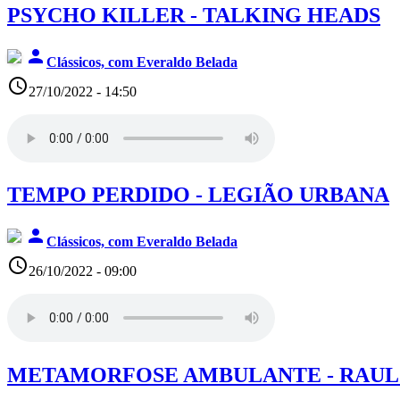
PSYCHO KILLER - TALKING HEADS
person
Clássicos, com Everaldo Belada
access_time
27/10/2022 - 14:50
TEMPO PERDIDO - LEGIÃO URBANA
person
Clássicos, com Everaldo Belada
access_time
26/10/2022 - 09:00
METAMORFOSE AMBULANTE - RAUL 