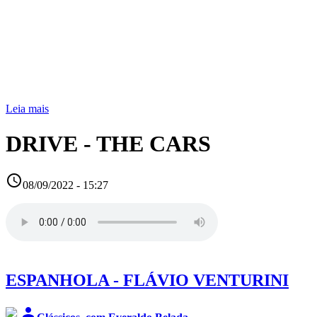
Leia mais
DRIVE - THE CARS
access_time
08/09/2022 - 15:27
ESPANHOLA - FLÁVIO VENTURINI
person