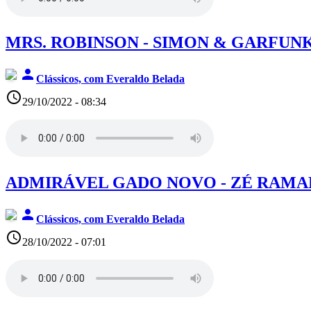
MRS. ROBINSON - SIMON & GARFUN
person
Clássicos, com Everaldo Belada
access_time
29/10/2022 - 08:34
ADMIRÁVEL GADO NOVO - ZÉ RAM
person
Clássicos, com Everaldo Belada
access_time
28/10/2022 - 07:01