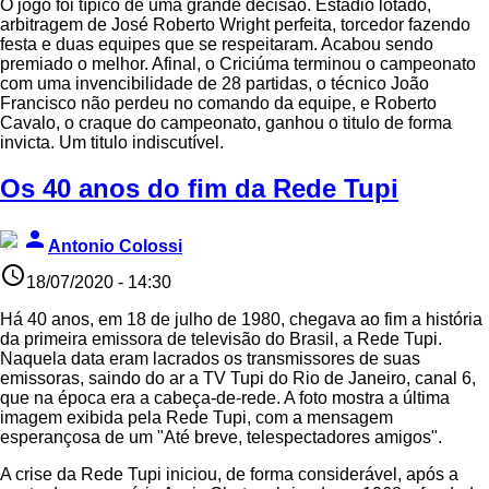
O jogo foi típico de uma grande decisão. Estádio lotado,
arbitragem de José Roberto Wright perfeita, torcedor fazendo
festa e duas equipes que se respeitaram. Acabou sendo
premiado o melhor. Afinal, o Criciúma terminou o campeonato
com uma invencibilidade de 28 partidas, o técnico João
Francisco não perdeu no comando da equipe, e Roberto
Cavalo, o craque do campeonato, ganhou o titulo de forma
invicta. Um titulo indiscutível.
Os 40 anos do fim da Rede Tupi
person
Antonio Colossi
access_time
18/07/2020 - 14:30
Há 40 anos, em 18 de julho de 1980, chegava ao fim a história
da primeira emissora de televisão do Brasil, a Rede Tupi.
Naquela data eram lacrados os transmissores de suas
emissoras, saindo do ar a TV Tupi do Rio de Janeiro, canal 6,
que na época era a cabeça-de-rede. A foto mostra a última
imagem exibida pela Rede Tupi, com a mensagem
esperançosa de um "Até breve, telespectadores amigos".
A crise da Rede Tupi iniciou, de forma considerável, após a