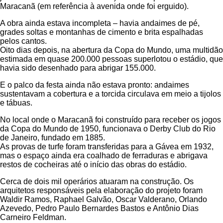
Maracanã (em referência à avenida onde foi erguido).
A obra ainda estava incompleta – havia andaimes de pé,
grades soltas e montanhas de cimento e brita espalhadas
pelos cantos.
Oito dias depois, na abertura da Copa do Mundo, uma multidão
estimada em quase 200.000 pessoas superlotou o estádio, que
havia sido desenhado para abrigar 155.000.
E o palco da festa ainda não estava pronto: andaimes
sustentavam a cobertura e a torcida circulava em meio a tijolos
e tábuas.
No local onde o Maracanã foi construído para receber os jogos
da Copa do Mundo de 1950, funcionava o Derby Club do Rio
de Janeiro, fundado em 1885.
As provas de turfe foram transferidas para a Gávea em 1932,
mas o espaço ainda era coalhado de ferraduras e abrigava
restos de cocheiras até o início das obras do estádio.
Cerca de dois mil operários atuaram na construção. Os
arquitetos responsáveis pela elaboração do projeto foram
Waldir Ramos, Raphael Galvão, Oscar Valderano, Orlando
Azevedo, Pedro Paulo Bernardes Bastos e Antônio Dias
Carneiro Feldman.