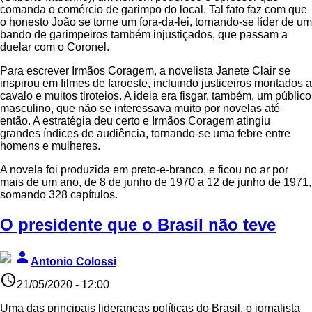
comanda o comércio de garimpo do local. Tal fato faz com que
o honesto João se torne um fora-da-lei, tornando-se líder de um
bando de garimpeiros também injustiçados, que passam a
duelar com o Coronel.
Para escrever Irmãos Coragem, a novelista Janete Clair se
inspirou em filmes de faroeste, incluindo justiceiros montados a
cavalo e muitos tiroteios. A ideia era fisgar, também, um público
masculino, que não se interessava muito por novelas até
então. A estratégia deu certo e Irmãos Coragem atingiu
grandes índices de audiência, tornando-se uma febre entre
homens e mulheres.
A novela foi produzida em preto-e-branco, e ficou no ar por
mais de um ano, de 8 de junho de 1970 a 12 de junho de 1971,
somando 328 capítulos.
O presidente que o Brasil não teve
person
Antonio Colossi
access_time
21/05/2020 - 12:00
Uma das principais lideranças políticas do Brasil, o jornalista