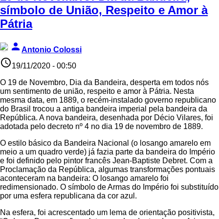
símbolo de União, Respeito e Amor à
Pátria
person
Antonio Colossi
access_time
19/11/2020 - 00:50
O 19 de Novembro, Dia da Bandeira, desperta em todos nós
um sentimento de união, respeito e amor à Pátria. Nesta
mesma data, em 1889, o recém-instalado governo republicano
do Brasil trocou a antiga bandeira imperial pela bandeira da
República. A nova bandeira, desenhada por Décio Vilares, foi
adotada pelo decreto nº 4 no dia 19 de novembro de 1889.
O estilo básico da Bandeira Nacional (o losango amarelo em
meio a um quadro verde) já fazia parte da bandeira do Império
e foi definido pelo pintor francês Jean-Baptiste Debret. Com a
Proclamação da República, algumas transformações pontuais
aconteceram na bandeira: O losango amarelo foi
redimensionado. O símbolo de Armas do Império foi substituído
por uma esfera republicana da cor azul.
Na esfera, foi acrescentado um lema de orientação positivista,