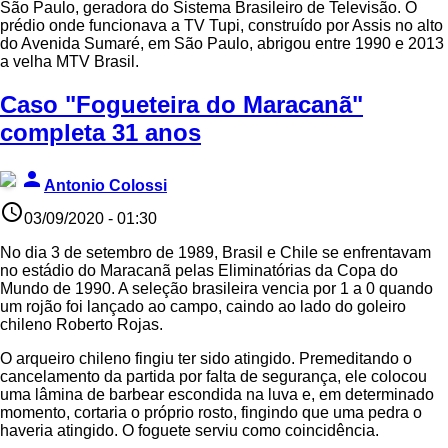
São Paulo, geradora do Sistema Brasileiro de Televisão. O
prédio onde funcionava a TV Tupi, construído por Assis no alto
do Avenida Sumaré, em São Paulo, abrigou entre 1990 e 2013
a velha MTV Brasil.
Caso "Fogueteira do Maracanã"
completa 31 anos
person
Antonio Colossi
access_time
03/09/2020 - 01:30
No dia 3 de setembro de 1989, Brasil e Chile se enfrentavam
no estádio do Maracanã pelas Eliminatórias da Copa do
Mundo de 1990. A seleção brasileira vencia por 1 a 0 quando
um rojão foi lançado ao campo, caindo ao lado do goleiro
chileno Roberto Rojas.
O arqueiro chileno fingiu ter sido atingido. Premeditando o
cancelamento da partida por falta de segurança, ele colocou
uma lâmina de barbear escondida na luva e, em determinado
momento, cortaria o próprio rosto, fingindo que uma pedra o
haveria atingido. O foguete serviu como coincidência.