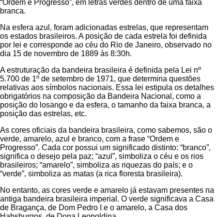
“Ordem e Progresso”, em letras verdes dentro de uma faixa
branca.
Na esfera azul, foram adicionadas estrelas, que representam
os estados brasileiros. A posição de cada estrela foi definida
por lei e corresponde ao céu do Rio de Janeiro, observado no
dia 15 de novembro de 1889 às 8:30h.
A estruturação da bandeira brasileira é definida pela Lei nº
5.700 de 1º de setembro de 1971, que determina questões
relativas aos símbolos nacionais. Essa lei estipula os detalhes
obrigatórios na composição da Bandeira Nacional, como a
posição do losango e da esfera, o tamanho da faixa branca, a
posição das estrelas, etc.
As cores oficiais da bandeira brasileira, como sabemos, são o
verde, amarelo, azul e branco, com a frase “Ordem e
Progresso”. Cada cor possui um significado distinto: “branco”,
significa o desejo pela paz; “azul”, simboliza o céu e os rios
brasileiros; “amarelo”, simboliza as riquezas do país; e o
“verde”, simboliza as matas (a rica floresta brasileira).
No entanto, as cores verde e amarelo já estavam presentes na
antiga bandeira brasileira imperial. O verde significava a Casa
de Bragança, de Dom Pedro I e o amarelo, a Casa dos
Habsburgos, de Dona Leopoldina.