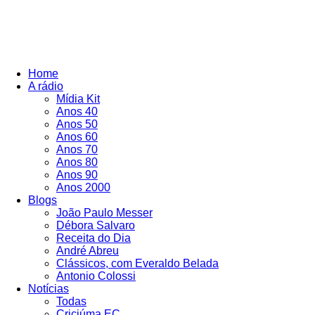
Home
A rádio
Mídia Kit
Anos 40
Anos 50
Anos 60
Anos 70
Anos 80
Anos 90
Anos 2000
Blogs
João Paulo Messer
Débora Salvaro
Receita do Dia
André Abreu
Clássicos, com Everaldo Belada
Antonio Colossi
Notícias
Todas
Criciúma EC