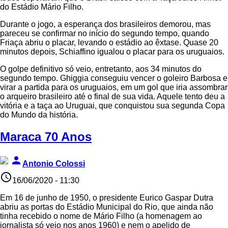
do Estádio Mário Filho.
Durante o jogo, a esperança dos brasileiros demorou, mas
pareceu se confirmar no início do segundo tempo, quando
Friaça abriu o placar, levando o estádio ao êxtase. Quase 20
minutos depois, Schiaffino igualou o placar para os uruguaios.
O golpe definitivo só veio, entretanto, aos 34 minutos do
segundo tempo. Ghiggia conseguiu vencer o goleiro Barbosa e
virar a partida para os uruguaios, em um gol que iria assombrar
o arqueiro brasileiro até o final de sua vida. Aquele tento deu a
vitória e a taça ao Uruguai, que conquistou sua segunda Copa
do Mundo da história.
Maraca 70 Anos
person
Antonio Colossi
access_time
16/06/2020 - 11:30
Em 16 de junho de 1950, o presidente Eurico Gaspar Dutra
abriu as portas do Estádio Municipal do Rio, que ainda não
tinha recebido o nome de Mário Filho (a homenagem ao
jornalista só veio nos anos 1960) e nem o apelido de