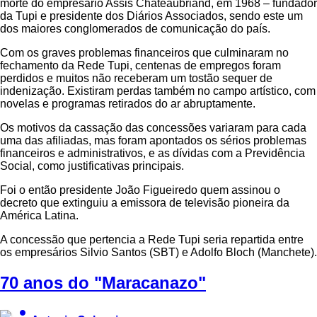
morte do empresário Assis Chateaubriand, em 1968 – fundador
da Tupi e presidente dos Diários Associados, sendo este um
dos maiores conglomerados de comunicação do país.
Com os graves problemas financeiros que culminaram no
fechamento da Rede Tupi, centenas de empregos foram
perdidos e muitos não receberam um tostão sequer de
indenização. Existiram perdas também no campo artístico, com
novelas e programas retirados do ar abruptamente.
Os motivos da cassação das concessões variaram para cada
uma das afiliadas, mas foram apontados os sérios problemas
financeiros e administrativos, e as dívidas com a Previdência
Social, como justificativas principais.
Foi o então presidente João Figueiredo quem assinou o
decreto que extinguiu a emissora de televisão pioneira da
América Latina.
A concessão que pertencia a Rede Tupi seria repartida entre
os empresários Silvio Santos (SBT) e Adolfo Bloch (Manchete).
70 anos do "Maracanazo"
person