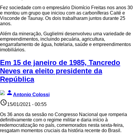
Fez sociedade com o empresário Diomício Freitas nos anos 30
e montou um grupo que iniciou com as carboníferas Caité e
Visconde de Taunay. Os dois trabalharam juntos durante 25
anos.
Além da mineração, Guglielmi desenvolveu uma variedade de
empreendimentos, incluindo pecuária, agricultura,
engarrafamento de água, hotelaria, saúde e empreendimentos
imobiliários.
Em 15 de janeiro de 1985, Tancredo
Neves era eleito presidente da
República
person
Antonio Colossi
access_time
15/01/2021 - 00:55
Os 36 anos da sessão no Congresso Nacional que romperia
definitivamente com o regime militar e daria início à
redemocratização no país, comemorados nesta sexta-feira,
resgatam momentos cruciais da história recente do Brasil.