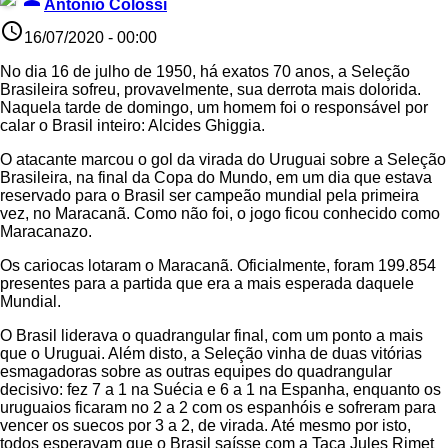
Antonio Colossi
access_time
16/07/2020 - 00:00
No dia 16 de julho de 1950, há exatos 70 anos, a Seleção
Brasileira sofreu, provavelmente, sua derrota mais dolorida.
Naquela tarde de domingo, um homem foi o responsável por
calar o Brasil inteiro: Alcides Ghiggia.
O atacante marcou o gol da virada do Uruguai sobre a Seleção
Brasileira, na final da Copa do Mundo, em um dia que estava
reservado para o Brasil ser campeão mundial pela primeira
vez, no Maracanã. Como não foi, o jogo ficou conhecido como
Maracanazo.
Os cariocas lotaram o Maracanã. Oficialmente, foram 199.854
presentes para a partida que era a mais esperada daquele
Mundial.
O Brasil liderava o quadrangular final, com um ponto a mais
que o Uruguai. Além disto, a Seleção vinha de duas vitórias
esmagadoras sobre as outras equipes do quadrangular
decisivo: fez 7 a 1 na Suécia e 6 a 1 na Espanha, enquanto os
uruguaios ficaram no 2 a 2 com os espanhóis e sofreram para
vencer os suecos por 3 a 2, de virada. Até mesmo por isto,
todos esperavam que o Brasil saísse com a Taça Jules Rimet