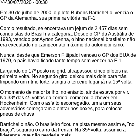
access_time
30/07/2020 - 00:30
Em 30 de julho de 2000, o piloto Rubens Barrichello, vencia o
GP da Alemanha, sua primeira vitória na F-1.
Com o resultado, se encerrava um jejum de 2.457 dias sem
conquistas do Brasil na categoria. Desde o GP da Austrália de
1993, vencido por Ayrton Senna, o hino nacional brasileiro não
era executado no campeonato máximo do automobilismo.
Nunca, desde que Emerson Fittipaldi venceu o GP dos EUA de
1970, o país havia ficado tanto tempo sem vencer na F-1.
Largando do 17º posto no grid, ultrapassou cinco pilotos na
primeira volta. No segundo giro, deixou mais dois para trás.
Impondo um ritmo forte, atingiu o terceiro lugar já na 15ª volta.
O momento de maior brilho, no entanto, ainda estava por vir.
Na 33ª das 45 voltas da corrida, começou a chover em
Hockenheim. Com o asfalto escorregadio, um a um seus
adversários começaram a entrar nos boxes, para colocar
pneus de chuva.
Barrichello não. O brasileiro ficou na pista mesmo assim e, "no
braço", segurou o carro da Ferrari. Na 35ª volta, assumiu a
liderança, que não perderia mais.