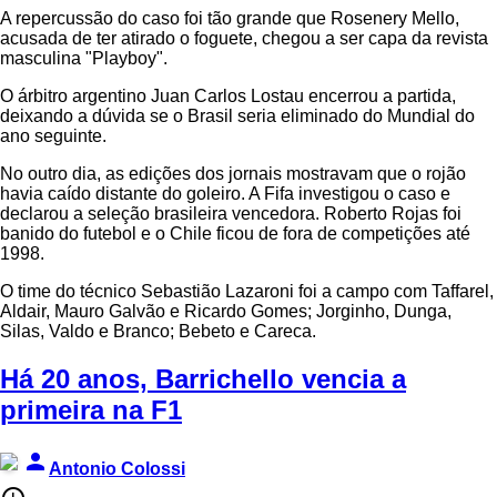
A repercussão do caso foi tão grande que Rosenery Mello,
acusada de ter atirado o foguete, chegou a ser capa da revista
masculina "Playboy".
O árbitro argentino Juan Carlos Lostau encerrou a partida,
deixando a dúvida se o Brasil seria eliminado do Mundial do
ano seguinte.
No outro dia, as edições dos jornais mostravam que o rojão
havia caído distante do goleiro. A Fifa investigou o caso e
declarou a seleção brasileira vencedora. Roberto Rojas foi
banido do futebol e o Chile ficou de fora de competições até
1998.
O time do técnico Sebastião Lazaroni foi a campo com Taffarel,
Aldair, Mauro Galvão e Ricardo Gomes; Jorginho, Dunga,
Silas, Valdo e Branco; Bebeto e Careca.
Há 20 anos, Barrichello vencia a
primeira na F1
person
Antonio Colossi