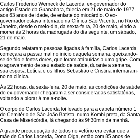
Carlos Frederico Werneck de Lacerda, ex-governador do
antigo Estado da Guanabara, falecia em 21 de maio de 1977,
aos 63 anos de idade, de enfarte do miocárdio. O ex-
governador estava internado na Clínica São Vicente, no Rio de
Janeiro, desde o meio-dia, da sexta-feira, 20 de maio, vindo a
morrer às 2 horas da madrugada do dia seguinte, um sábado,
21 de maio.
Segundo relataram pessoas ligadas à família, Carlos Lacerda
começara a passar mal no inicio daquela semana, queixando-
se de frio e fortes dores, que foram atribuídas a uma gripe. Com
o agravamento de seu estado de saúde, durante a semana,
sua esposa Letícia e os filhos Sebastião e Cristina internaram-
no na clínica.
Às 22 horas, da sexta-feira, 20 de maio, as condições de saúde
do ex-governador chegaram a ser consideradas satisfatórias,
voltando a piorar à meia-noite.
O corpo de Carlos Lacerda foi levado para a capela número 1
do Cemitério de São João Batista, numa Kombi preta, da Santa
Casa de Misericórdia, lá chegando às 9h30min da manhã.
A grande preocupação de todos no velório era evitar que a
mãe de Carlos Lacerda, Dona Olga, então com 85 anos de