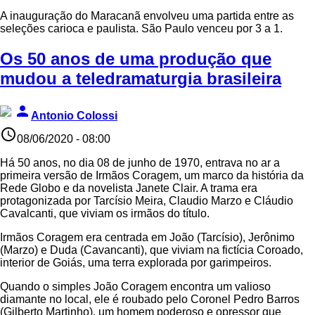
A inauguração do Maracanã envolveu uma partida entre as
seleções carioca e paulista. São Paulo venceu por 3 a 1.
Os 50 anos de uma produção que
mudou a teledramaturgia brasileira
person
Antonio Colossi
access_time
08/06/2020 - 08:00
Há 50 anos, no dia 08 de junho de 1970, entrava no ar a
primeira versão de Irmãos Coragem, um marco da história da
Rede Globo e da novelista Janete Clair. A trama era
protagonizada por Tarcísio Meira, Claudio Marzo e Cláudio
Cavalcanti, que viviam os irmãos do título.
Irmãos Coragem era centrada em João (Tarcísio), Jerônimo
(Marzo) e Duda (Cavancanti), que viviam na fictícia Coroado,
interior de Goiás, uma terra explorada por garimpeiros.
Quando o simples João Coragem encontra um valioso
diamante no local, ele é roubado pelo Coronel Pedro Barros
(Gilberto Martinho), um homem poderoso e opressor que