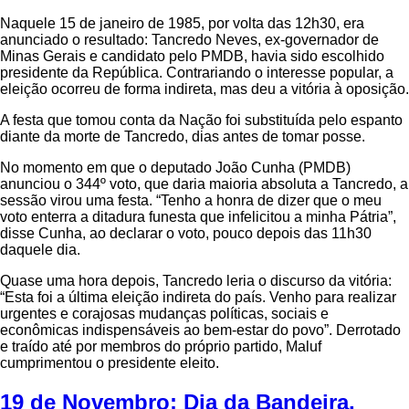
Naquele 15 de janeiro de 1985, por volta das 12h30, era
anunciado o resultado: Tancredo Neves, ex-governador de
Minas Gerais e candidato pelo PMDB, havia sido escolhido
presidente da República. Contrariando o interesse popular, a
eleição ocorreu de forma indireta, mas deu a vitória à oposição.
A festa que tomou conta da Nação foi substituída pelo espanto
diante da morte de Tancredo, dias antes de tomar posse.
No momento em que o deputado João Cunha (PMDB)
anunciou o 344º voto, que daria maioria absoluta a Tancredo, a
sessão virou uma festa. “Tenho a honra de dizer que o meu
voto enterra a ditadura funesta que infelicitou a minha Pátria”,
disse Cunha, ao declarar o voto, pouco depois das 11h30
daquele dia.
Quase uma hora depois, Tancredo leria o discurso da vitória:
“Esta foi a última eleição indireta do país. Venho para realizar
urgentes e corajosas mudanças políticas, sociais e
econômicas indispensáveis ao bem-estar do povo”. Derrotado
e traído até por membros do próprio partido, Maluf
cumprimentou o presidente eleito.
19 de Novembro: Dia da Bandeira,