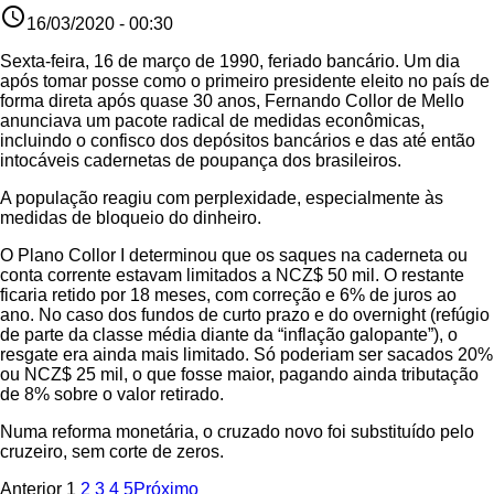
access_time
16/03/2020 - 00:30
Sexta-feira, 16 de março de 1990, feriado bancário. Um dia
após tomar posse como o primeiro presidente eleito no país de
forma direta após quase 30 anos, Fernando Collor de Mello
anunciava um pacote radical de medidas econômicas,
incluindo o confisco dos depósitos bancários e das até então
intocáveis cadernetas de poupança dos brasileiros.
A população reagiu com perplexidade, especialmente às
medidas de bloqueio do dinheiro.
O Plano Collor I determinou que os saques na caderneta ou
conta corrente estavam limitados a NCZ$ 50 mil. O restante
ficaria retido por 18 meses, com correção e 6% de juros ao
ano. No caso dos fundos de curto prazo e do overnight (refúgio
de parte da classe média diante da “inflação galopante”), o
resgate era ainda mais limitado. Só poderiam ser sacados 20%
ou NCZ$ 25 mil, o que fosse maior, pagando ainda tributação
de 8% sobre o valor retirado.
Numa reforma monetária, o cruzado novo foi substituído pelo
cruzeiro, sem corte de zeros.
Anterior
1
2
3
4
5
Próximo