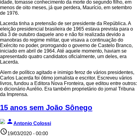
idade, tomasse conhecimento da morte do segundo filho, em
menos de oito meses, já que perdera, Maurício, em setembro
de 1976.
Lacerda tinha a pretensão de ser presidente da República. A
eleição presidencial brasileira de 1965 estava prevista para o
dia 3 de outubro daquele ano e não foi realizada devido a
manobras do regime militar, que visava a continuação do
Exército no poder, prorrogando o governo de Castelo Branco,
iniciado em abril de 1964. Até aquele momento, haviam se
apresentado quatro candidatos oficialmente, um deles, era
Lacerda.
Alem de político agitado e inimigo feroz de vários presidentes,
Carlos Lacerda foi ótimo jornalista e escritor. Escreveu vários
livros, fundou a Editora Nova Fronteira, que editou entre outros:
o dicionário Aurélio. Era também proprietário do jornal Tribuna
da Imprensa.
15 anos sem João Sônego
person
Antonio Colossi
access_time
19/03/2020 - 00:00