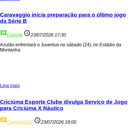
Caravaggio inicia preparação para o último jogo
da Série B
comment
access_time
Esporte
23/07/2026 17:30
Azulão enfrentará o Juventus no sábado (24), no Estádio da
Montanha
Leia mais
Criciúma Esporte Clube divulga Serviço de Jogo
para Criciúma X Náutico
comment
access_time
Criciúma EC
23/07/2026 18:00