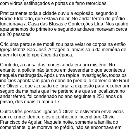
com vidros estilhaçados e portas de ferro retorcidas.
Praticamente toda a cidade ouviu a explosão, segundo à
Rádio Eldorado, que estava no ar. No andar térreo do prédio
funcionava a Casa das Blusas e Confecções Ltda. Nos quatro
apartamentos do primeiro e segundo andares moravam cerca
de 20 pessoas.
Criciúma parou e se mobilizou para velar os corpos na então
Igreja Matriz São José. A tragédia jamais saiu da memória de
quem foi contemporâneo da época.
Contudo, a causa das mortes ainda era um mistério. No
entanto, a polícia não tardou em desvendar o que aconteceu
naquela madrugada. Após uma rápida investigação, todos os
indícios apontaram para o dono do prédio, o comerciante Raul
de Oliveira, que acusado de forjar a explosão para receber um
seguro da malharia que lhe pertencia e que se localizava no
andar térreo, foi condenado no ano seguinte a 251 anos de
prisão, dos quais cumpriu 17.
Outras três pessoas ligadas à Oliveira estiveram envolvidas
com o crime, dentre eles o conhecido incendiário Olívio
Francisco de Aguiar. Naquela noite, somente a família do
comerciante, que morava no prédio, não se encontrava em