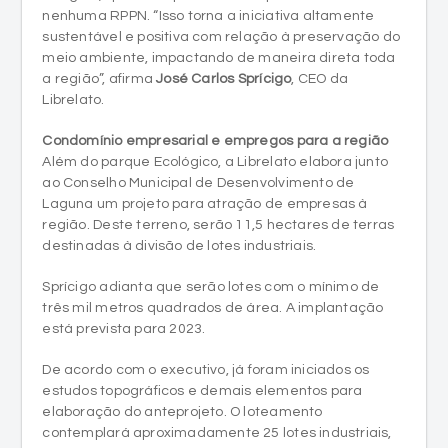
a região”, afirma
José Carlos Sprícigo
, CEO da
Librelato.
Condomínio empresarial e empregos para a região
Além do parque Ecológico, a Librelato elabora junto
ao Conselho Municipal de Desenvolvimento de
Laguna um projeto para atração de empresas à
região. Deste terreno, serão 11,5 hectares de terras
destinadas à divisão de lotes industriais.
Sprícigo adianta que serão lotes com o mínimo de
três mil metros quadrados de área. A implantação
está prevista para 2023.
De acordo com o executivo, já foram iniciados os
estudos topográficos e demais elementos para
elaboração do anteprojeto. O loteamento
contemplará aproximadamente 25 lotes industriais,
podendo, portanto, atrair 25 novas empresas para a
região, além de mais empregos e renda ao município
e entorno.