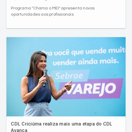
CDL Criciúma realiza mais uma etapa do CDL
Avança
comment
access_time
Jornalismo
07/08/2026 19:00
Workshop "O Vendedor de Sucesso – Alta Performance