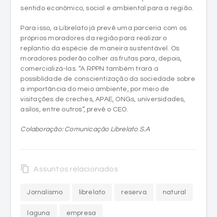
próprios moradores da região para realizar o
replantio da espécie de maneira sustentável. Os
moradores poderão colher as frutas para, depois,
comercializá-las. “A RPPN também trará a
possiblidade de conscientização da sociedade sobre
a importância do meio ambiente, por meio de
visitações de creches, APAE, ONGs, universidades,
asilos, entre outros”, prevê o CEO.
Colaboração: Comunicação Librelato S.A
content_copy
Assuntos relacionados
Jornalismo
librelato
reserva
natural
laguna
empresa