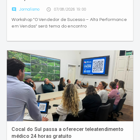
em Vendas" será tema do encontro
Cocal do Sul passa a oferecer teleatendimento
médico 24 horas gratuito
comment
access_time
Jornalismo
07/08/2026 18:30
Lançamento conta com clínico geral, médico de