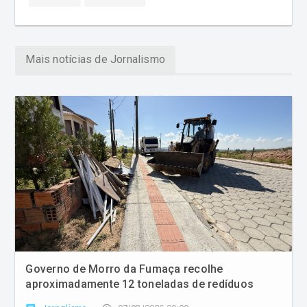
Mais notícias de Jornalismo
Governo de Morro da Fumaça recolhe
aproximadamente 12 toneladas de redíduos
comment
access_time
Jornalismo
07/08/2026 20:00
Ação foi realizada por meio da Fundação Municipal do
Meio Ambiente (Fumaf)