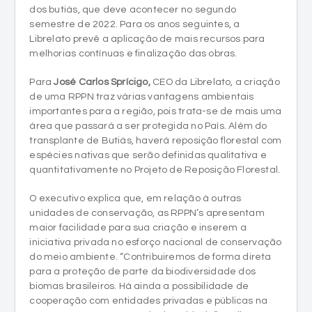
melhorias contínuas e finalização das obras.
Para
José Carlos Sprícigo,
CEO da Librelato, a criação
de uma RPPN traz várias vantagens ambientais
importantes para a região, pois trata-se de mais uma
área que passará a ser protegida no País. Além do
transplante de Butiás, haverá reposição florestal com
espécies nativas que serão definidas qualitativa e
quantitativamente no Projeto de Reposição Florestal.
O executivo explica que, em relação à outras
unidades de conservação, as RPPN’s apresentam
maior facilidade para sua criação e inserem a
iniciativa privada no esforço nacional de conservação
do meio ambiente. “Contribuiremos de forma direta
para a proteção de parte da biodiversidade dos
biomas brasileiros. Há ainda a possibilidade de
cooperação com entidades privadas e públicas na
proteção, gestão e manejo da unidade”, explica.
O início das obras está marcado para 2022. A