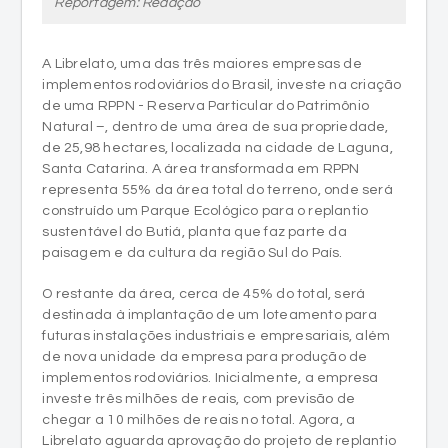
A Librelato, uma das três maiores empresas de
implementos rodoviários do Brasil, investe na criação
de uma RPPN - Reserva Particular do Patrimônio
Natural –, dentro de uma área de sua propriedade,
de 25,98 hectares, localizada na cidade de Laguna,
Santa Catarina. A área transformada em RPPN
representa 55% da área total do terreno, onde será
construído um Parque Ecológico para o replantio
sustentável do Butiá, planta que faz parte da
paisagem e da cultura da região Sul do País.
O restante da área, cerca de 45% do total, será
destinada à implantação de um loteamento para
futuras instalações industriais e empresariais, além
de nova unidade da empresa para produção de
implementos rodoviários. Inicialmente, a empresa
investe três milhões de reais, com previsão de
chegar a 10 milhões de reais no total. Agora, a
Librelato aguarda aprovação do projeto de replantio
dos butiás, que deve acontecer no segundo
semestre de 2022. Para os anos seguintes, a
Librelato prevê a aplicação de mais recursos para