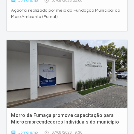
Morro da Fumaça promove capacitação para
Microempreendedores Individuais do município
comment
access_time
Jornalismo
07/08/2026 19:30
Programa "Chama o MEI" apresenta novas
oportunidades aos profissionais