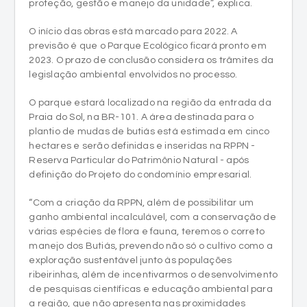
previsão é que o Parque Ecológico ficará pronto em
2023. O prazo de conclusão considera os trâmites da
legislação ambiental envolvidos no processo.
O parque estará localizado na região da entrada da
Praia do Sol, na BR-101. A área destinada para o
plantio de mudas de butiás está estimada em cinco
hectares e serão definidas e inseridas na RPPN -
Reserva Particular do Patrimônio Natural - após
definição do Projeto do condomínio empresarial.
“Com a criação da RPPN, além de possibilitar um
ganho ambiental incalculável, com a conservação de
várias espécies de flora e fauna, teremos o correto
manejo dos Butiás, prevendo não só o cultivo como a
exploração sustentável junto às populações
ribeirinhas, além de incentivarmos o desenvolvimento
de pesquisas científicas e educação ambiental para
a região, que não apresenta nas proximidades
nenhuma RPPN. “Isso torna a iniciativa altamente
sustentável e positiva com relação à preservação do
meio ambiente, impactando de maneira direta toda