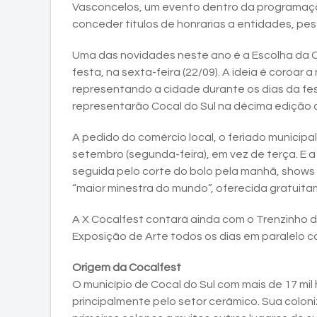
Vasconcelos, um evento dentro da programaç
conceder títulos de honrarias a entidades, pesso
Uma das novidades neste ano é a Escolha da C
festa, na sexta-feira (22/09). A ideia é coroar 
representando a cidade durante os dias da fes
representarão Cocal do Sul na décima edição 
A pedido do comércio local, o feriado municipal
setembro (segunda-feira), em vez de terça. E 
seguida pelo corte do bolo pela manhã, shows de
“maior minestra do mundo”, oferecida gratuit
A X Cocalfest contará ainda com o Trenzinho da
Exposição de Arte todos os dias em paralelo 
Origem da Cocalfest
O município de Cocal do Sul com mais de 17 mi
principalmente pelo setor cerâmico. Sua colo