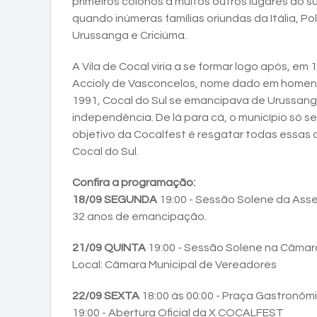
primeiros colonos a muitos outros lugares do su
quando inúmeras famílias oriundas da Itália, Po
Urussanga e Criciúma.
A Vila de Cocal viria a se formar logo após, 
Accioly de Vasconcelos, nome dado em homena
1991, Cocal do Sul se emancipava de Urussang
independência. De lá para cá, o município só s
objetivo da Cocalfest é resgatar todas essas 
Cocal do Sul.
Confira a programação:
18/09 SEGUNDA
19:00 - Sessão Solene da As
32 anos de emancipação.
21/09 QUINTA
19:00 - Sessão Solene na Câma
Local: Câmara Municipal de Vereadores
22/09 SEXTA
18:00 às 00:00 - Praça Gastronôm
19:00 - Abertura Oficial da X COCALFEST