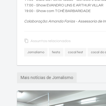
17:00 - Show EVANDRO LINS E ARTHUR VILLAR
19:00 - Show com TCHÊ BARBARIDADE
Colaboração: Amanda Farias - Assessoria de I
content_copy
Assuntos relacionados
Jornalismo
festa
cocal fest
cocal do 
Mais notícias de Jornalismo