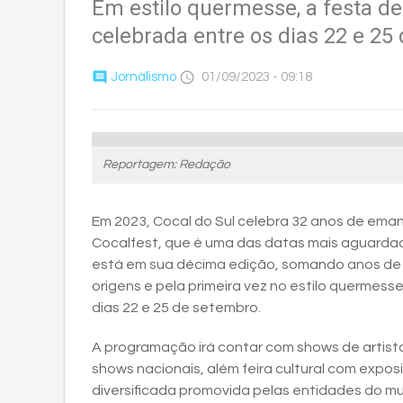
Em estilo quermesse, a festa de
celebrada entre os dias 22 e 25
comment
access_time
Jornalismo
01/09/2023 - 09:18
Reportagem: Redação
Em 2023, Cocal do Sul celebra 32 anos de emanc
Cocalfest, que é uma das datas mais aguardad
está em sua décima edição, somando anos de tra
origens e pela primeira vez no estilo quermess
dias 22 e 25 de setembro.
A programação irá contar com shows de artistas
shows nacionais, além feira cultural com expo
diversificada promovida pelas entidades do mun