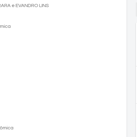
RARA e EVANDRO LINS
ômica
nômica