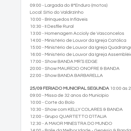
09:00 - Largada do 8°Enduro (motos)
Local: Sítio do Valdirzinho
10:00 - Brinquedos Infláveis
10:30 - II Desfile Rural
13:00 - Homenagem Accioly de Vasconcelos
14:00 - Ministério de Louvor da Igreja Católica
15:00 - Ministério de Louvor da Igreja Quadrang
16:00 - Ministério de Louvor da Igreja Assemblé
17:00 - Show BANDA MR’S EDGE
20:00 - Show MAURÍCIO ONOFRE & BANDA
22:00 - Show BANDA BARBARELLA
25/09 FERIADO MUNICIPAL SEGUNDA
10:00 às 
09:00 - Missa de 32 anos do Município
10:00 - Corte do Bolo
10:30 - Show com KELLY COLARES & BANDA
12:00 - Grupo QUARTETTO D’ITALIA
12:30 - A MAIOR MINESTRA DO MUNDO
14:00 - Baile da Melhor Idade - Genésio & Band