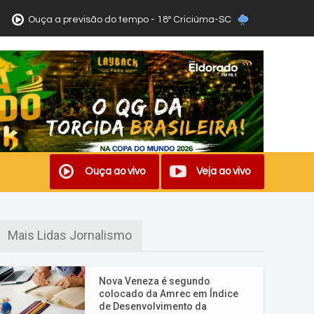
Ouça a previsão do tempo - 18º Criciúma-SC
Ouça ao vivo
Veja ao vivo
Mais Lidas Jornalismo
Nova Veneza é segundo
colocado da Amrec em Índice
de Desenvolvimento da