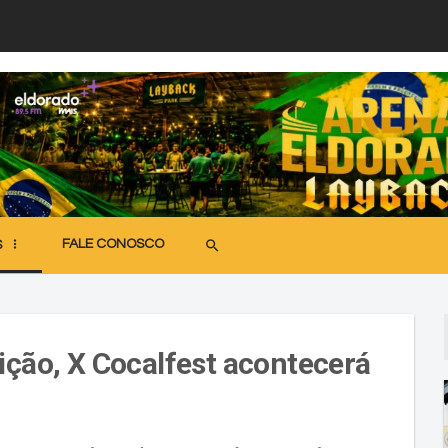
FALE CONOSCO
search
S
ição, X Cocalfest acontecerá