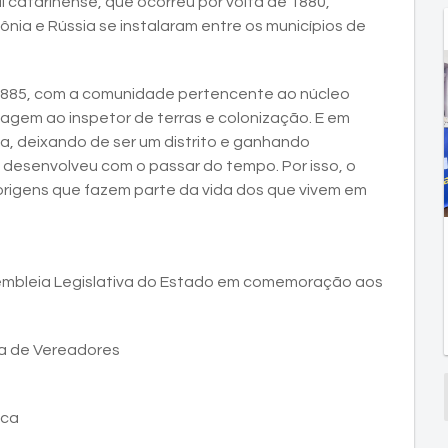
l catarinense, que ocorreu por volta de 1880,
lônia e Rússia se instalaram entre os municípios de
em 1885, com a comunidade pertencente ao núcleo
gem ao inspetor de terras e colonização. E em
a, deixando de ser um distrito e ganhando
e desenvolveu com o passar do tempo. Por isso, o
origens que fazem parte da vida dos que vivem em
sembleia Legislativa do Estado em comemoração aos
ra de Vereadores
ica