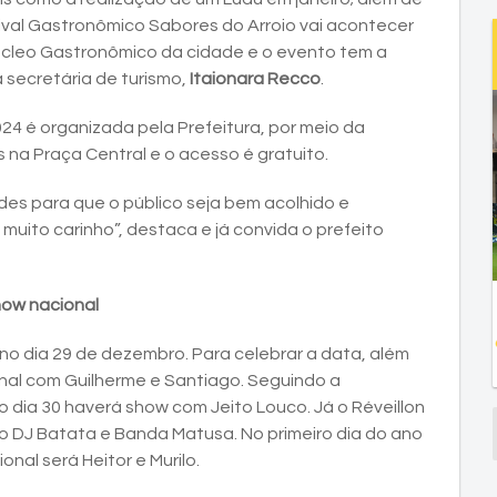
ival Gastronômico Sabores do Arroio vai acontecer
cleo Gastronômico da cidade e o evento tem a
a secretária de turismo,
Itaionara Recco
.
 é organizada pela Prefeitura, por meio da
 na Praça Central e o acesso é gratuito.
des para que o público seja bem acolhido e
ito carinho”, destaca e já convida o prefeito
how nacional
s no dia 29 de dezembro. Para celebrar a data, além
nal com Guilherme e Santiago. Seguindo a
dia 30 haverá show com Jeito Louco. Já o Réveillon
o DJ Batata e Banda Matusa. No primeiro dia do ano
nal será Heitor e Murilo.