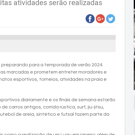
tas atividades serão realizadas
 se preparando para a temporada de verão 2024.
datas marcadas e prometem entreter moradores e
tos esportivos, torneios, atividades na praia e
rtivos diariamente e os finais de semana estarão
rros antigos, corrida rústica, surf, jiu-jitsu,
futebol de areia, sintético e futsal fazem parte da
s como a realização de um Luau em janeiro; além de