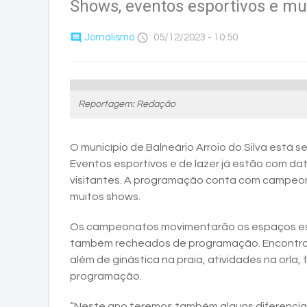
Shows, eventos esportivos e mui
comment
access_time
Jornalismo
05/12/2023 - 10:50
Reportagem: Redação
O município de Balneário Arroio do Silva está
Eventos esportivos e de lazer já estão com 
visitantes. A programação conta com campeona
muitos shows.
Os campeonatos movimentarão os espaços espo
também recheados de programação. Encontro de ca
além de ginástica na praia, atividades na orla, 
programação.
“Neste ano teremos também alguns diferenciai