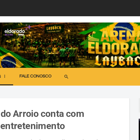
FALE CONOSCO
search
S
do Arroio conta com
e entretenimento