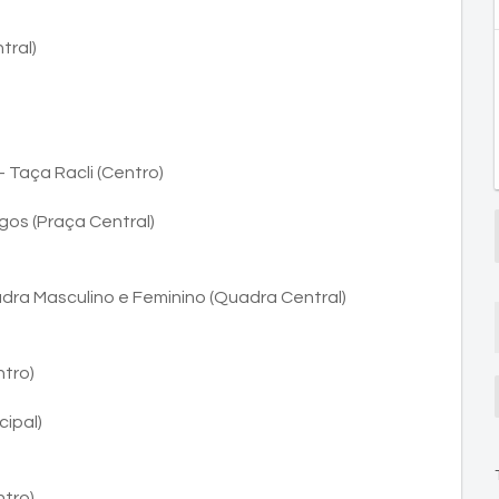
ral)
 Taça Racli (Centro)
gos (Praça Central)
ra Masculino e Feminino (Quadra Central)
ntro)
ipal)
ntro)