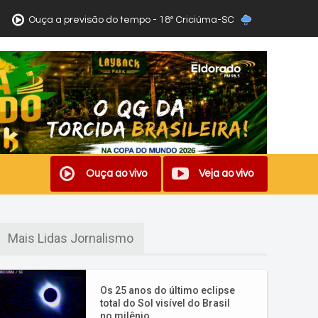
Ouça a previsão do tempo - 18º Criciúma-SC
Ouça ao vivo
Veja ao vivo
Mais Lidas Jornalismo
Os 25 anos do último eclipse
total do Sol visível do Brasil
no milênio