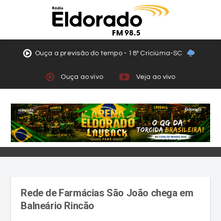
Ouça a previsão do tempo - 18º Criciúma-SC
Ouça ao vivo
Veja ao vivo
Rede de Farmácias São João chega em
Balneário Rincão