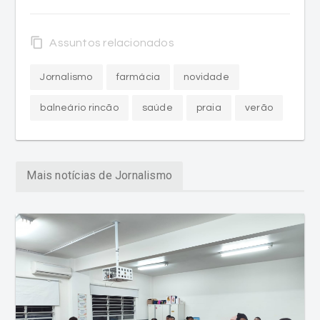
content_copy
Assuntos relacionados
Jornalismo
farmácia
novidade
balneário rincão
saúde
praia
verão
Mais notícias de Jornalismo