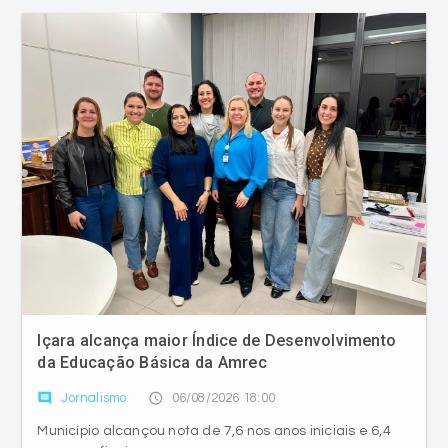
Içara alcança maior Índice de Desenvolvimento
da Educação Básica da Amrec
comment
access_time
Jornalismo
06/08/2026 18:00
Município alcançou nota de 7,6 nos anos iniciais e 6,4