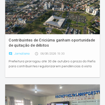
Contribuintes de Criciúma ganham oportunidade
de quitação de débitos
comment
access_time
Jornalismo
06/08/2026 19:30
Prefeitura prorrogou até 30 de outubro o prazo do Refis
para contribuintes regularizarem pendências à vista