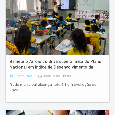
Balneário Arroio do Silva supera meta do Plano
Nacional em Índice de Desenvolvimento da
Educação Básica
comment
access_time
Jornalismo
06/08/2026 19:00
Rede municipal alcança nota 6,1 em avaliação de
2025