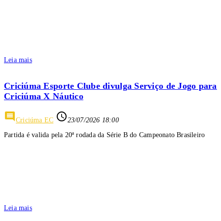
Leia mais
Criciúma Esporte Clube divulga Serviço de Jogo para
Criciúma X Náutico
comment
access_time
Criciúma EC
23/07/2026 18:00
Partida é valida pela 20ª rodada da Série B do Campeonato Brasileiro
Leia mais