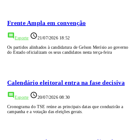
Frente Ampla em convenção
comment
access_time
Esporte
21/07/2026 18:52
Os partidos alinhados à candidatura de Gelson Merísio ao governo
do Estado oficializam os seus candidatos nesta terça-feira
Calendário eleitoral entra na fase decisiva
comment
access_time
Esporte
20/07/2026 08:30
Cronograma do TSE reúne as principais datas que conduzirão a
campanha e a votação das eleições gerais.