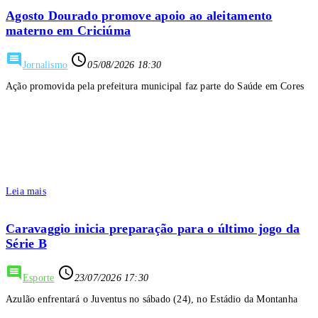
Agosto Dourado promove apoio ao aleitamento
materno em Criciúma
comment
access_time
Jornalismo
05/08/2026 18:30
Ação promovida pela prefeitura municipal faz parte do Saúde em Cores
Leia mais
Caravaggio inicia preparação para o último jogo da
Série B
comment
access_time
Esporte
23/07/2026 17:30
Azulão enfrentará o Juventus no sábado (24), no Estádio da Montanha