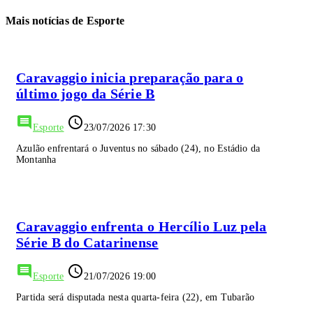
Mais notícias de Esporte
Caravaggio inicia preparação para o
último jogo da Série B
comment
access_time
Esporte
23/07/2026 17:30
Azulão enfrentará o Juventus no sábado (24), no Estádio da
Montanha
Caravaggio enfrenta o Hercílio Luz pela
Série B do Catarinense
comment
access_time
Esporte
21/07/2026 19:00
Partida será disputada nesta quarta-feira (22), em Tubarão