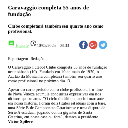
Caravaggio completa 55 anos de
fundação
Clube completará também seu quarto ano como
profissional.
comment
access_time
Esporte
10/05/2025 - 08:33
Reportagem: Redação
O Caravaggio Futebol Clube completa 55 anos de fundação
neste sábado (10). Fundado em 10 de maio de 1970, o
Azulão da Montanha completará também seu quarto ano
como profissional no próximo dia 13.
Apesar do curto período como clube profissional, o time
de Nova Veneza acumula conquistas expressivas em nos
últimos quatro anos. "O ciclo do último ano foi marcante
em nossa história. Foram dois títulos estaduais com a base,
uma Série B de Campeonato Catarinense e uma disputa de
Série A estadual, jogando contra gigantes de Santa
Catarina, em nossa casa ou fora", destaca o presidente
Victor Spilere
.