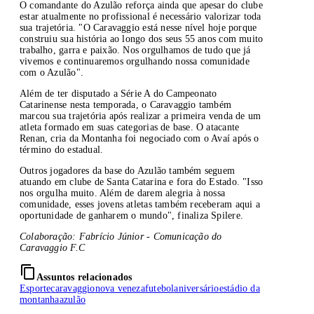
O comandante do Azulão reforça ainda que apesar do clube
estar atualmente no profissional é necessário valorizar toda
sua trajetória. "O Caravaggio está nesse nível hoje porque
construiu sua história ao longo dos seus 55 anos com muito
trabalho, garra e paixão. Nos orgulhamos de tudo que já
vivemos e continuaremos orgulhando nossa comunidade
com o Azulão".
Além de ter disputado a Série A do Campeonato
Catarinense nesta temporada, o Caravaggio também
marcou sua trajetória após realizar a primeira venda de um
atleta formado em suas categorias de base. O atacante
Renan, cria da Montanha foi negociado com o Avaí após o
término do estadual.
Outros jogadores da base do Azulão também seguem
atuando em clube de Santa Catarina e fora do Estado. "Isso
nos orgulha muito. Além de darem alegria à nossa
comunidade, esses jovens atletas também receberam aqui a
oportunidade de ganharem o mundo", finaliza Spilere.
Colaboração: Fabrício Júnior - Comunicação do
Caravaggio F.C
content_copy
Assuntos relacionados
Esporte
caravaggio
nova veneza
futebol
aniversário
estádio da
montanha
azulão