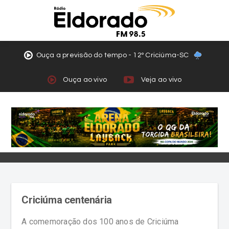
Ouça a previsão do tempo - 12º Criciúma-SC
Ouça ao vivo
Veja ao vivo
Criciúma centenária
A comemoração dos 100 anos de Criciúma