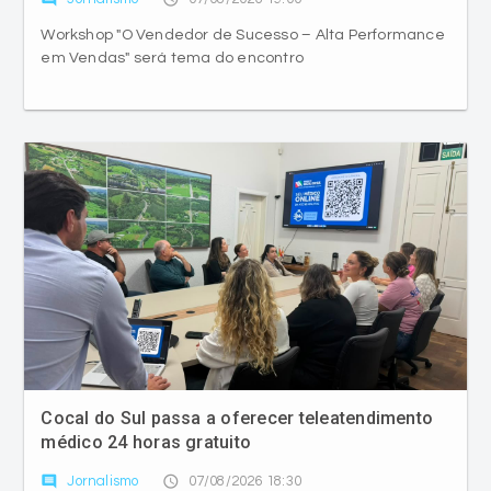
Workshop "O Vendedor de Sucesso – Alta Performance
em Vendas" será tema do encontro
Cocal do Sul passa a oferecer teleatendimento
médico 24 horas gratuito
comment
access_time
Jornalismo
07/08/2026 18:30