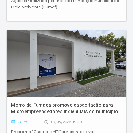
Ação foi realizada por meio da Fundação Municipal do
Meio Ambiente (Fumaf)
Morro da Fumaça promove capacitação para
Microempreendedores Individuais do município
comment
access_time
Jornalismo
07/08/2026 19:30
Programa "Chama o MEI" apresenta novas