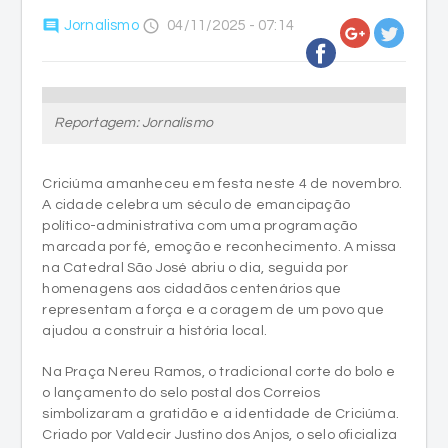
comment
access_time
Jornalismo
04/11/2025 - 07:14
Reportagem: Jornalismo
Criciúma amanheceu em festa neste 4 de novembro.
A cidade celebra um século de emancipação
político-administrativa com uma programação
marcada por fé, emoção e reconhecimento. A missa
na Catedral São José abriu o dia, seguida por
homenagens aos cidadãos centenários que
representam a força e a coragem de um povo que
ajudou a construir a história local.
Na Praça Nereu Ramos, o tradicional corte do bolo e
o lançamento do selo postal dos Correios
simbolizaram a gratidão e a identidade de Criciúma.
Criado por Valdecir Justino dos Anjos, o selo oficializa