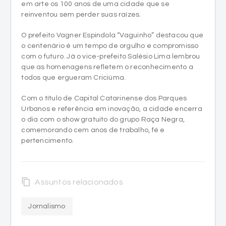
em arte os 100 anos de uma cidade que se
reinventou sem perder suas raízes.
O prefeito Vagner Espindola “Vaguinho” destacou que
o centenário é um tempo de orgulho e compromisso
com o futuro. Já o vice-prefeito Salésio Lima lembrou
que as homenagens refletem o reconhecimento a
todos que ergueram Criciúma.
Com o título de Capital Catarinense dos Parques
Urbanos e referência em inovação, a cidade encerra
o dia com o show gratuito do grupo Raça Negra,
comemorando cem anos de trabalho, fé e
pertencimento.
content_copy
Assuntos relacionados
Jornalismo