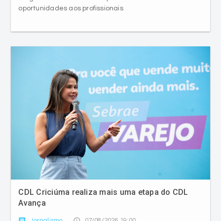
oportunidades aos profissionais
CDL Criciúma realiza mais uma etapa do CDL
Avança
comment
access_time
Jornalismo
07/08/2026 19:00