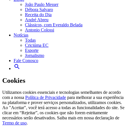
João Paulo Messer
Débora Salvaro
Receita do Dia
André Abreu
Clássicos, com Everaldo Belada
Antonio Colossi
Notícias
Todas
Criciúma EC
Esporte
Jornalismo
Fale Conosco
search
Ouça ao vivo
Veja ao viv
Cookies
Utilizamos cookies essenciais e tecnologias semelhantes de acordo
com a nossa
Política de Privacidade
para melhorar a sua experiência
na plataforma e prover serviços personalizados, utilizamos cookies.
Ao "Aceitar", você terá acesso a todas as funcionalidades do site. Se
clicar em “Rejeitar”, os cookies que não forem estritamente
necessários serão desativados. Saiba mais em nossa declaração de
Termo de uso
.