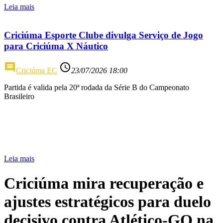
Leia mais
Criciúma Esporte Clube divulga Serviço de Jogo
para Criciúma X Náutico
comment
access_time
Criciúma EC
23/07/2026 18:00
Partida é valida pela 20ª rodada da Série B do Campeonato
Brasileiro
Leia mais
Criciúma mira recuperação e
ajustes estratégicos para duelo
decisivo contra Atlético-GO na