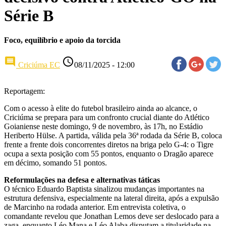
Série B
Foco, equilíbrio e apoio da torcida
comment
access_time
Criciúma EC
08/11/2025 - 12:00
Reportagem:
Com o acesso à elite do futebol brasileiro ainda ao alcance, o
Criciúma se prepara para um confronto crucial diante do Atlético
Goianiense neste domingo, 9 de novembro, às 17h, no Estádio
Heriberto Hülse. A partida, válida pela 36ª rodada da Série B, coloca
frente a frente dois concorrentes diretos na briga pelo G-4: o Tigre
ocupa a sexta posição com 55 pontos, enquanto o Dragão aparece
em décimo, somando 51 pontos.
Reformulações na defesa e alternativas táticas
O técnico Eduardo Baptista sinalizou mudanças importantes na
estrutura defensiva, especialmente na lateral direita, após a expulsão
de Marcinho na rodada anterior. Em entrevista coletiva, o
comandante revelou que Jonathan Lemos deve ser deslocado para a
zaga, enquanto Léo Mana e Léo Alaba disputam a titularidade na