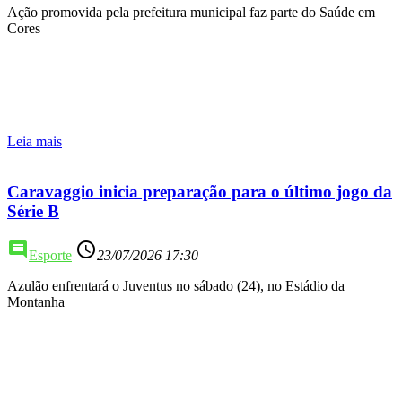
Ação promovida pela prefeitura municipal faz parte do Saúde em
Cores
Leia mais
Caravaggio inicia preparação para o último jogo da
Série B
comment
access_time
Esporte
23/07/2026 17:30
Azulão enfrentará o Juventus no sábado (24), no Estádio da
Montanha