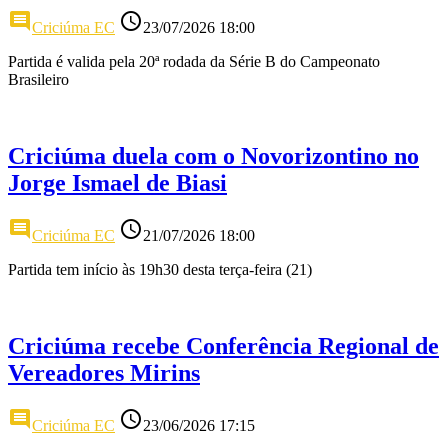
comment
access_time
Criciúma EC
23/07/2026 18:00
Partida é valida pela 20ª rodada da Série B do Campeonato
Brasileiro
Criciúma duela com o Novorizontino no
Jorge Ismael de Biasi
comment
access_time
Criciúma EC
21/07/2026 18:00
Partida tem início às 19h30 desta terça-feira (21)
Criciúma recebe Conferência Regional de
Vereadores Mirins
comment
access_time
Criciúma EC
23/06/2026 17:15