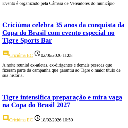
Evento é organizado pela Câmara de Vereadores do município
Criciúma celebra 35 anos da conquista da
Copa do Brasil com evento especial no
Tigre Sports Bar
comment
access_time
Criciúma EC
02/06/2026 11:08
A noite reunirá ex-atletas, ex-dirigentes e demais pessoas que
fizeram parte da campanha que garantiu ao Tigre o maior título de
sua história.
Tigre intensifica preparação e mira vaga
na Copa do Brasil 2027
comment
access_time
Criciúma EC
18/02/2026 10:50