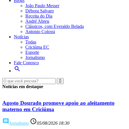
Blogs
João Paulo Messer
Débora Salvaro
Receita do Dia
André Abreu
Clássicos, com Everaldo Belada
Antonio Colossi
Notícias
Todas
Criciúma EC
Esporte
Jornalismo
Fale Conosco
search
Ouça ao vivo
Veja ao viv
Notícias em destaque
Agosto Dourado promove apoio ao aleitamento
materno em Criciúma
comment
access_time
Jornalismo
05/08/2026 18:30