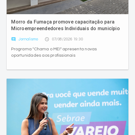
Morro da Fumaça promove capacitação para
Microempreendedores Individuais do município
comment
access_time
Jornalismo
07/08/2026 19:30
Programa "Chama o MEI" apresenta novas
oportunidades aos profissionais