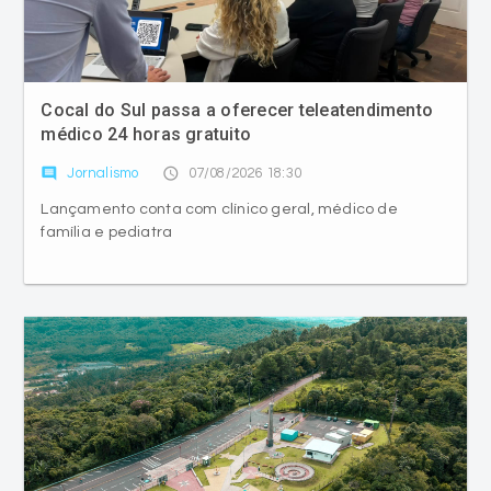
Cocal do Sul passa a oferecer teleatendimento
médico 24 horas gratuito
comment
access_time
Jornalismo
07/08/2026 18:30
Lançamento conta com clínico geral, médico de
família e pediatra