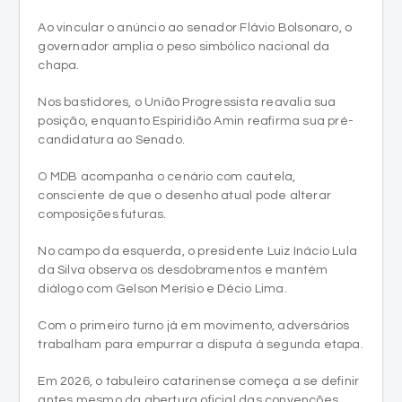
Ao vincular o anúncio ao senador Flávio Bolsonaro, o
governador amplia o peso simbólico nacional da
chapa.
Nos bastidores, o União Progressista reavalia sua
posição, enquanto Espiridião Amin reafirma sua pré-
candidatura ao Senado.
O MDB acompanha o cenário com cautela,
consciente de que o desenho atual pode alterar
composições futuras.
No campo da esquerda, o presidente Luiz Inácio Lula
da Silva observa os desdobramentos e mantém
diálogo com Gelson Merísio e Décio Lima.
Com o primeiro turno já em movimento, adversários
trabalham para empurrar a disputa à segunda etapa.
Em 2026, o tabuleiro catarinense começa a se definir
antes mesmo da abertura oficial das convenções.