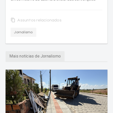
content_copy
Assuntos relacionados
Jornalismo
Mais notícias de Jornalismo