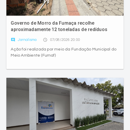
Governo de Morro da Fumaça recolhe
aproximadamente 12 toneladas de redíduos
comment
access_time
Jornalismo
07/08/2026 20:00
Ação foi realizada por meio da Fundação Municipal do
Meio Ambiente (Fumaf)