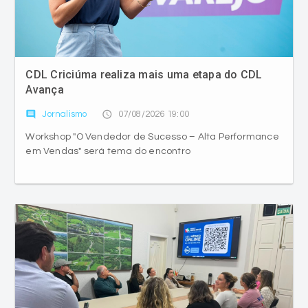
CDL Criciúma realiza mais uma etapa do CDL
Avança
comment
access_time
Jornalismo
07/08/2026 19:00
Workshop "O Vendedor de Sucesso – Alta Performance
em Vendas" será tema do encontro