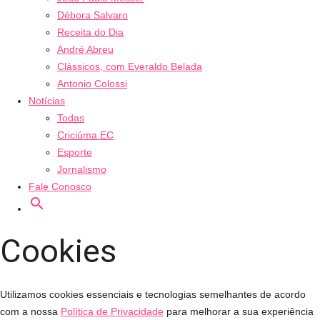
Débora Salvaro
Receita do Dia
André Abreu
Clássicos, com Everaldo Belada
Antonio Colossi
Notícias
Todas
Criciúma EC
Esporte
Jornalismo
Fale Conosco
search
Ouça ao vivo
Veja ao vi
Cookies
Utilizamos cookies essenciais e tecnologias semelhantes de acordo
com a nossa
Política de Privacidade
para melhorar a sua experiência