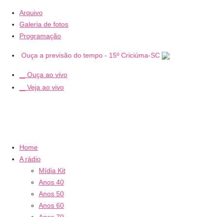
Arquivo
Galeria de fotos
Programação
Ouça a previsão do tempo - 15º Criciúma-SC
Ouça ao vivo
Veja ao vivo
Home
A rádio
Mídia Kit
Anos 40
Anos 50
Anos 60