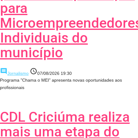
para
Microempreendedore
Individuais do
município
comment
access_time
Jornalismo
07/08/2026 19:30
Programa "Chama o MEI" apresenta novas oportunidades aos
profissionais
CDL Criciúma realiza
mais uma etapa do