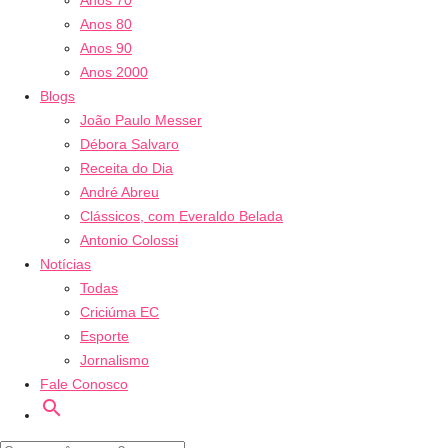
Anos 70
Anos 80
Anos 90
Anos 2000
Blogs
João Paulo Messer
Débora Salvaro
Receita do Dia
André Abreu
Clássicos, com Everaldo Belada
Antonio Colossi
Notícias
Todas
Criciúma EC
Esporte
Jornalismo
Fale Conosco
search
Ouça ao vivo
Veja ao vi