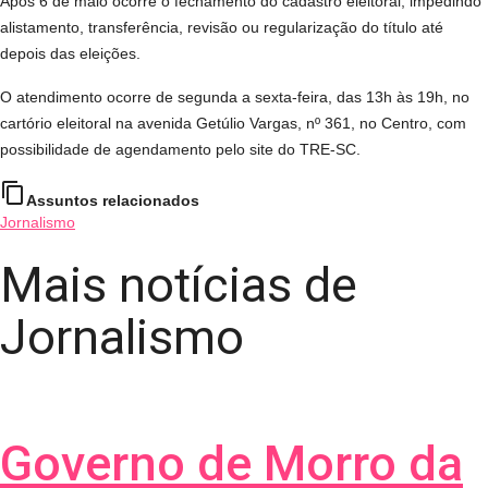
Após 6 de maio ocorre o fechamento do cadastro eleitoral, impedindo
alistamento, transferência, revisão ou regularização do título até
depois das eleições.
O atendimento ocorre de segunda a sexta-feira, das 13h às 19h, no
cartório eleitoral na avenida Getúlio Vargas, nº 361, no Centro, com
possibilidade de agendamento pelo site do TRE-SC.
content_copy
Assuntos relacionados
Jornalismo
Mais notícias de
Jornalismo
Governo de Morro da