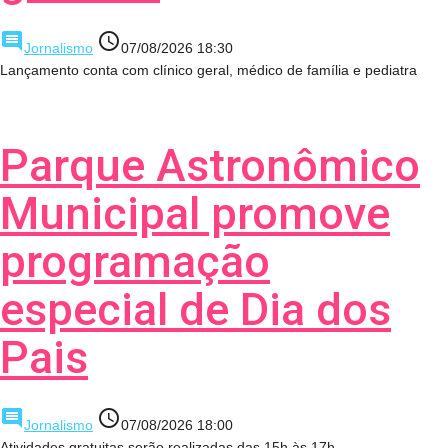
comment
access_time
Jornalismo
07/08/2026 18:30
Lançamento conta com clínico geral, médico de família e pediatra
Parque Astronômico
Municipal promove
programação
especial de Dia dos
Pais
comment
access_time
Jornalismo
07/08/2026 18:00
Atividades gratuitas serão realizadas das 15h às 17h