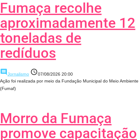
Fumaça recolhe
aproximadamente 12
toneladas de
redíduos
comment
access_time
Jornalismo
07/08/2026 20:00
Ação foi realizada por meio da Fundação Municipal do Meio Ambiente
(Fumaf)
Morro da Fumaça
promove capacitação