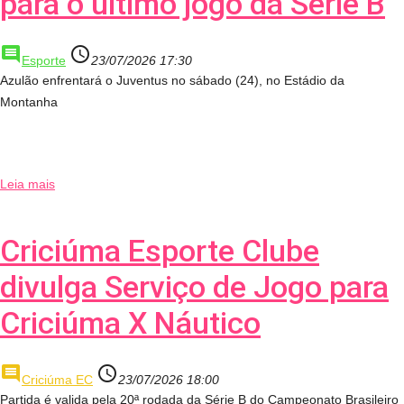
para o último jogo da Série B
comment
access_time
Esporte
23/07/2026 17:30
Azulão enfrentará o Juventus no sábado (24), no Estádio da
Montanha
Leia mais
Criciúma Esporte Clube
divulga Serviço de Jogo para
Criciúma X Náutico
comment
access_time
Criciúma EC
23/07/2026 18:00
Partida é valida pela 20ª rodada da Série B do Campeonato Brasileiro