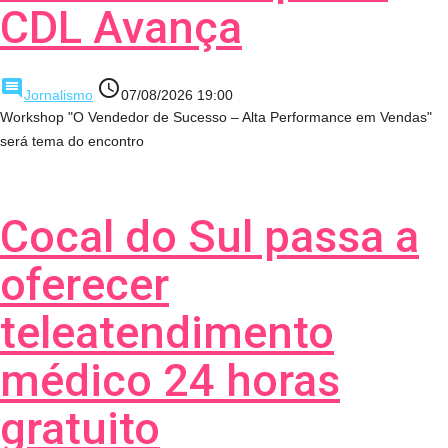
CDL Avança
comment
access_time
Jornalismo
07/08/2026 19:00
Workshop "O Vendedor de Sucesso – Alta Performance em Vendas"
será tema do encontro
Cocal do Sul passa a
oferecer
teleatendimento
médico 24 horas
gratuito