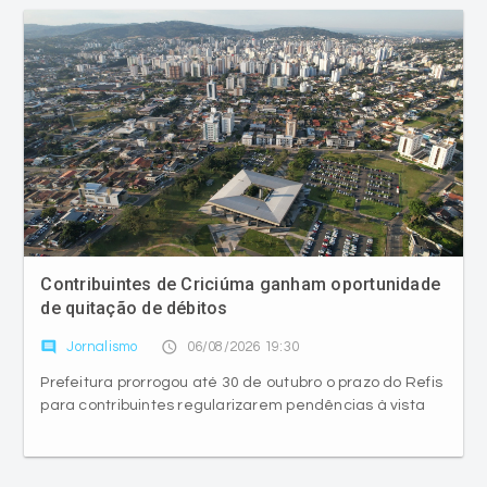
Contribuintes de Criciúma ganham oportunidade
de quitação de débitos
comment
access_time
Jornalismo
06/08/2026 19:30
Prefeitura prorrogou até 30 de outubro o prazo do Refis
para contribuintes regularizarem pendências à vista