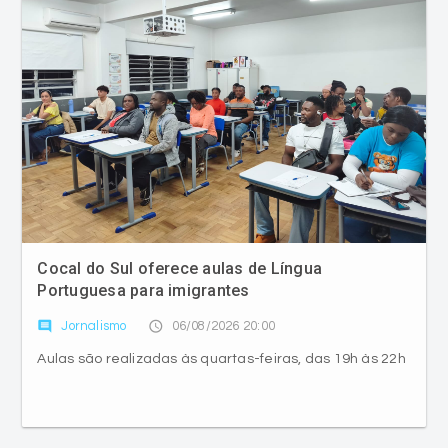
Cocal do Sul oferece aulas de Língua
Portuguesa para imigrantes
comment
access_time
Jornalismo
06/08/2026 20:00
Aulas são realizadas às quartas-feiras, das 19h às 22h