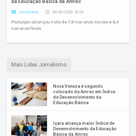
da Educação Básica da Amrec
comment
access_time
Jornalismo
06/08/2026 18:00
Município alcançou nota de 7,6 nos anos iniciais e 6,4
nos anos finais
Mais Lidas Jornalismo
Nova Veneza é segundo
colocado da Amrec em Índice
de Desenvolvimento da
Educação Básica
Içara alcança maior Índice de
Desenvolvimento da Educação
Básica da Amrec