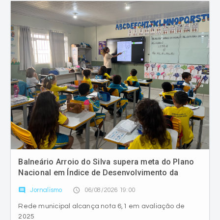
Balneário Arroio do Silva supera meta do Plano
Nacional em Índice de Desenvolvimento da
Educação Básica
comment
access_time
Jornalismo
06/08/2026 19:00
Rede municipal alcança nota 6,1 em avaliação de
2025