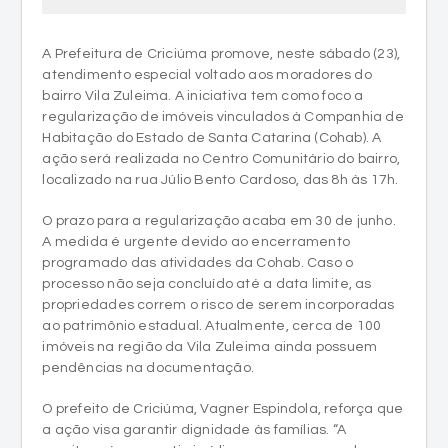
atendimento especial voltado aos moradores do
bairro Vila Zuleima. A iniciativa tem como foco a
regularização de imóveis vinculados à Companhia de
Habitação do Estado de Santa Catarina (Cohab). A
ação será realizada no Centro Comunitário do bairro,
localizado na rua Júlio Bento Cardoso, das 8h às 17h.
O prazo para a regularização acaba em 30 de junho.
A medida é urgente devido ao encerramento
programado das atividades da Cohab. Caso o
processo não seja concluído até a data limite, as
propriedades correm o risco de serem incorporadas
ao patrimônio estadual. Atualmente, cerca de 100
imóveis na região da Vila Zuleima ainda possuem
pendências na documentação.
O prefeito de Criciúma, Vagner Espindola, reforça que
a ação visa garantir dignidade às famílias. “A
escritura é a garantia jurídica e a segurança da
posse do imóvel. Nossas equipes estão empenhadas
em uma força-tarefa para regularizar todas as