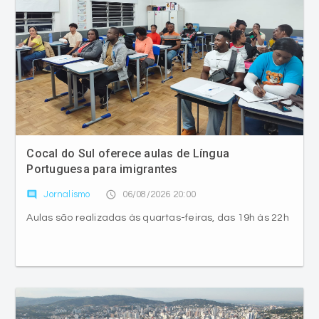
Cocal do Sul oferece aulas de Língua
Portuguesa para imigrantes
comment
access_time
Jornalismo
06/08/2026 20:00
Aulas são realizadas às quartas-feiras, das 19h às 22h