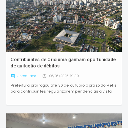
Contribuintes de Criciúma ganham oportunidade
de quitação de débitos
comment
access_time
Jornalismo
06/08/2026 19:30
Prefeitura prorrogou até 30 de outubro o prazo do Refis
para contribuintes regularizarem pendências à vista