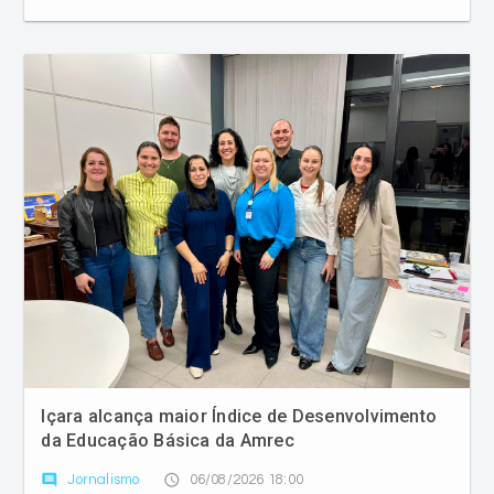
Içara alcança maior Índice de Desenvolvimento
da Educação Básica da Amrec
comment
access_time
Jornalismo
06/08/2026 18:00
Município alcançou nota de 7,6 nos anos iniciais e 6,4
nos anos finais