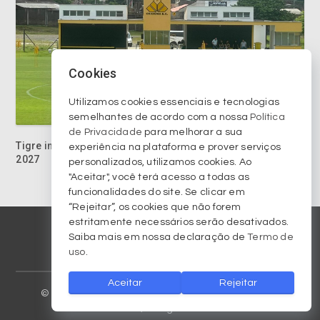
Cookies
Tigre intensifica preparação e mira vaga na Copa do Brasil
Utilizamos cookies essenciais e tecnologias
2027
semelhantes de acordo com a nossa
Política
de Privacidade
para melhorar a sua
experiência na plataforma e prover serviços
personalizados, utilizamos cookies. Ao
"Aceitar", você terá acesso a todas as
funcionalidades do site. Se clicar em
“Rejeitar”, os cookies que não forem
estritamente necessários serão desativados.
Saiba mais em nossa declaração de
Termo de
© 2023 Copyright am570.com.br. Todos os direitos
uso
.
reservados / All rights reserved.
Aceitar
Rejeitar
Homepage
Arquivo
Colunistas
Criciúma EC