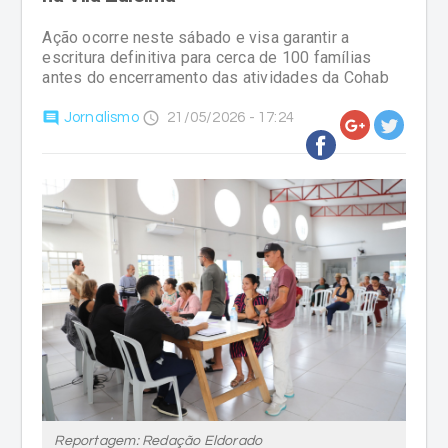
antes do encerramento das atividades da Cohab
comment
access_time
Jornalismo
21/05/2026 - 17:24
Reportagem: Redação Eldorado
A Prefeitura de Criciúma promove, neste sábado (23),