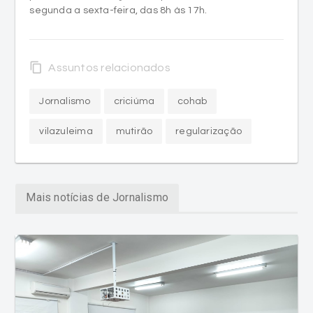
content_copy
Assuntos relacionados
Jornalismo
criciúma
cohab
vilazuleima
mutirão
regularização
Mais notícias de Jornalismo