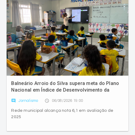
Balneário Arroio do Silva supera meta do Plano
Nacional em Índice de Desenvolvimento da
Educação Básica
comment
access_time
Jornalismo
06/08/2026 19:00
Rede municipal alcança nota 6,1 em avaliação de
2025