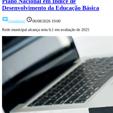
Plano Nacional em Índice de
Desenvolvimento da Educação Básica
comment
access_time
Jornalismo
06/08/2026 19:00
Rede municipal alcança nota 6,1 em avaliação de 2025