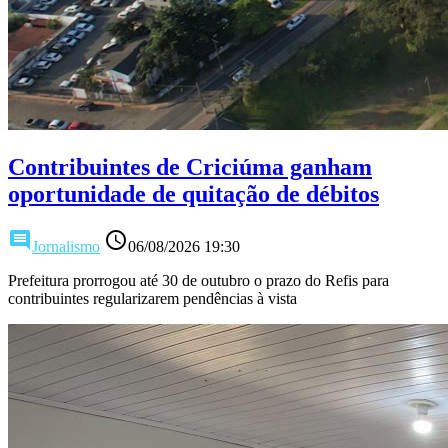
Contribuintes de Criciúma ganham
oportunidade de quitação de débitos
comment
access_time
Jornalismo
06/08/2026 19:30
Prefeitura prorrogou até 30 de outubro o prazo do Refis para
contribuintes regularizarem pendências à vista