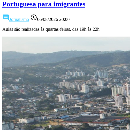
Portuguesa para imigrantes
comment
access_time
Jornalismo
06/08/2026 20:00
Aulas são realizadas às quartas-feiras, das 19h às 22h