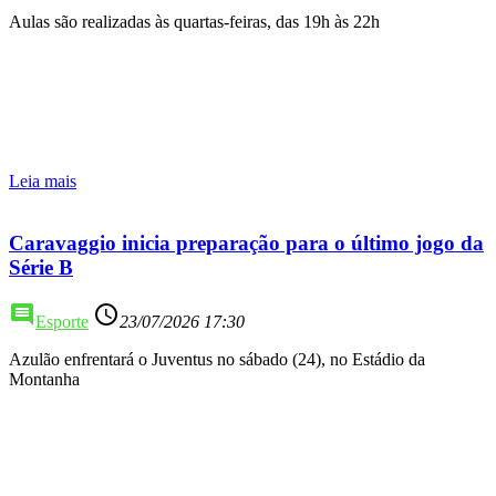
Aulas são realizadas às quartas-feiras, das 19h às 22h
Leia mais
Caravaggio inicia preparação para o último jogo da
Série B
comment
access_time
Esporte
23/07/2026 17:30
Azulão enfrentará o Juventus no sábado (24), no Estádio da
Montanha