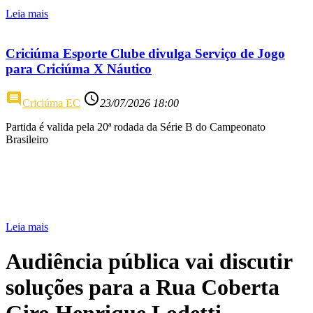
Leia mais
Criciúma Esporte Clube divulga Serviço de Jogo
para Criciúma X Náutico
comment
access_time
Criciúma EC
23/07/2026 18:00
Partida é valida pela 20ª rodada da Série B do Campeonato
Brasileiro
Leia mais
Audiência pública vai discutir
soluções para a Rua Coberta
Giro Henrique Lodetti