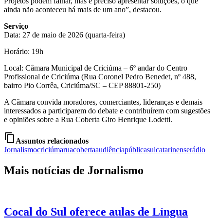
Projetos podem falhar, mas é preciso apresentar soluções, o que
ainda não aconteceu há mais de um ano”, destacou.
Serviço
Data: 27 de maio de 2026 (quarta-feira)
Horário: 19h
Local: Câmara Municipal de Criciúma – 6º andar do Centro
Profissional de Criciúma (Rua Coronel Pedro Benedet, nº 488,
bairro Pio Corrêa, Criciúma/SC – CEP 88801-250)
A Câmara convida moradores, comerciantes, lideranças e demais
interessados a participarem do debate e contribuírem com sugestões
e opiniões sobre a Rua Coberta Giro Henrique Lodetti.
content_copy
Assuntos relacionados
Jornalismo
criciúma
ruacoberta
audiênciapública
sulcatarinense
rádio
Mais notícias de Jornalismo
Cocal do Sul oferece aulas de Língua