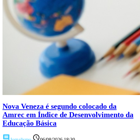
Nova Veneza é segundo colocado da
Amrec em Índice de Desenvolvimento da
Educação Básica
comment
access_time
Jornalismo
06/08/2026 18:30