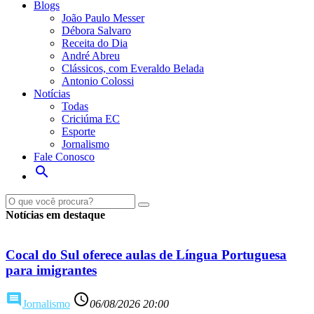
Blogs
João Paulo Messer
Débora Salvaro
Receita do Dia
André Abreu
Clássicos, com Everaldo Belada
Antonio Colossi
Notícias
Todas
Criciúma EC
Esporte
Jornalismo
Fale Conosco
search
Ouça ao vivo
Veja ao viv
Notícias em destaque
Cocal do Sul oferece aulas de Língua Portuguesa
para imigrantes
comment
access_time
Jornalismo
06/08/2026 20:00