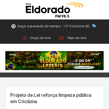
Ouça a previsão do tempo - 12º Criciúma-SC
Ouça ao vivo
Veja ao vivo
Projeto de Lei reforça limpeza pública
em Criciúma