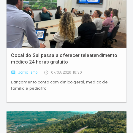
Cocal do Sul passa a oferecer teleatendimento
médico 24 horas gratuito
comment
access_time
Jornalismo
07/08/2026 18:30
Lançamento conta com clínico geral, médico de
família e pediatra