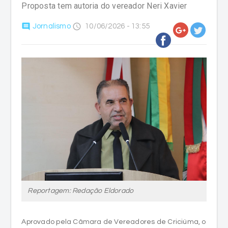
Proposta tem autoria do vereador Neri Xavier
comment
access_time
Jornalismo
10/06/2026 - 13:55
Reportagem: Redação Eldorado
Aprovado pela Câmara de Vereadores de Criciúma, o