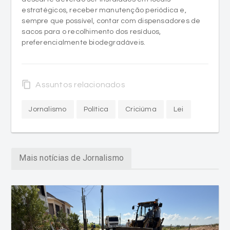
estratégicos, receber manutenção periódica e,
sempre que possível, contar com dispensadores de
sacos para o recolhimento dos resíduos,
preferencialmente biodegradáveis.
content_copy
Assuntos relacionados
Jornalismo
Política
Criciúma
Lei
Mais notícias de Jornalismo