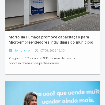
Morro da Fumaça promove capacitação para
Microempreendedores Individuais do município
comment
access_time
Jornalismo
07/08/2026 19:30
Programa "Chama o MEI" apresenta novas
oportunidades aos profissionais