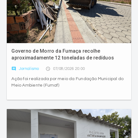
Governo de Morro da Fumaça recolhe
aproximadamente 12 toneladas de redíduos
comment
access_time
Jornalismo
07/08/2026 20:00
Ação foi realizada por meio da Fundação Municipal do
Meio Ambiente (Fumaf)