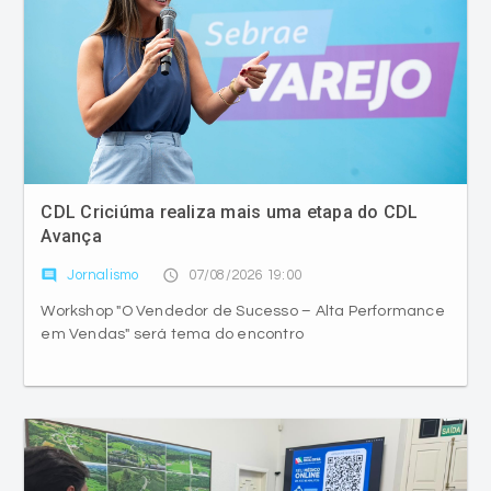
CDL Criciúma realiza mais uma etapa do CDL
Avança
comment
access_time
Jornalismo
07/08/2026 19:00
Workshop "O Vendedor de Sucesso – Alta Performance
em Vendas" será tema do encontro