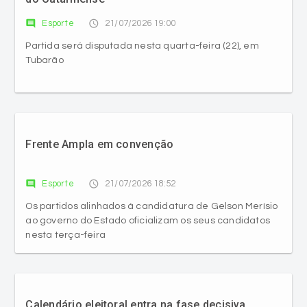
comment
access_time
Esporte
21/07/2026 19:00
Partida será disputada nesta quarta-feira (22), em
Tubarão
Frente Ampla em convenção
comment
access_time
Esporte
21/07/2026 18:52
Os partidos alinhados à candidatura de Gelson Merísio
ao governo do Estado oficializam os seus candidatos
nesta terça-feira
Calendário eleitoral entra na fase decisiva