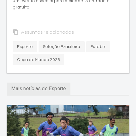
um evento especial para a cidade. A entrada é
gratuita.
content_copy
Assuntos relacionados
Esporte
Seleção Brasileira
Futebol
Copa do Mundo 2026
Mais notícias de Esporte