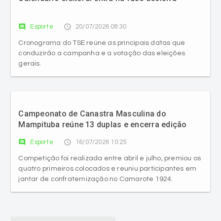
comment
access_time
Esporte
20/07/2026 08:30
Cronograma do TSE reúne as principais datas que
conduzirão a campanha e a votação das eleições
gerais.
Campeonato de Canastra Masculina do
Mampituba reúne 13 duplas e encerra edição
com 91 partidas disputadas
comment
access_time
Esporte
16/07/2026 10:25
Competição foi realizada entre abril e julho, premiou os
quatro primeiros colocados e reuniu participantes em
jantar de confraternização no Camarote 1924.