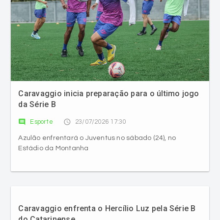
Caravaggio inicia preparação para o último jogo
da Série B
comment
access_time
Esporte
23/07/2026 17:30
Azulão enfrentará o Juventus no sábado (24), no
Estádio da Montanha
Caravaggio enfrenta o Hercílio Luz pela Série B
do Catarinense