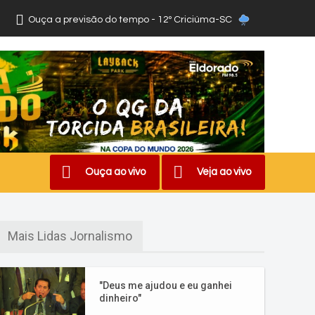
Ouça a previsão do tempo - 12º Criciúma-SC
Ouça ao vivo
Veja ao vivo
Mais Lidas Jornalismo
"Deus me ajudou e eu ganhei
dinheiro"