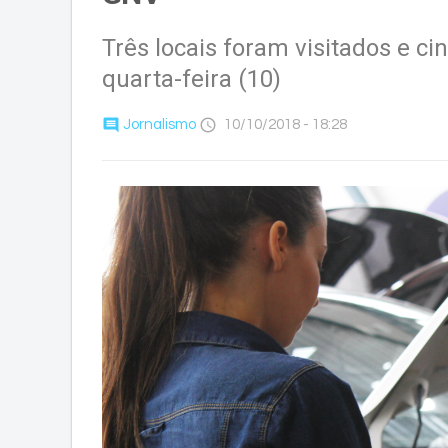
Três locais foram visitados e ci
quarta-feira (10)
comment
access_time
Jornalismo
10/10/2018 - 18:28