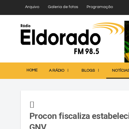
Arquivo
Galeria de fotos
Programação
HOME
A RÁDIO
BLOGS
NOTÍCIA
Procon fiscaliza estabelec
GNV