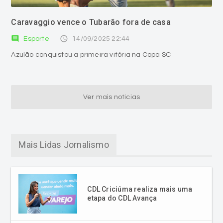
Caravaggio vence o Tubarão fora de casa
comment
access_time
Esporte
14/09/2025 22:44
Azulão conquistou a primeira vitória na Copa SC
Ver mais notícias
Mais Lidas Jornalismo
CDL Criciúma realiza mais uma
etapa do CDL Avança