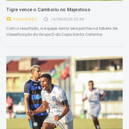
Tigre vence o Camboriu no Majestoso
comment
access_time
Criciúma EC
14/09/2025 22:49
Com o resultado, a equipe soma seis pontos na tabela de
classificação do Grupo D da Copa Santa Catarina.