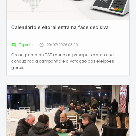
Calendário eleitoral entra na fase decisiva
comment
access_time
Esporte
20/07/2026 08:30
Cronograma do TSE reúne as principais datas que
conduzirão a campanha e a votação das eleições
gerais.