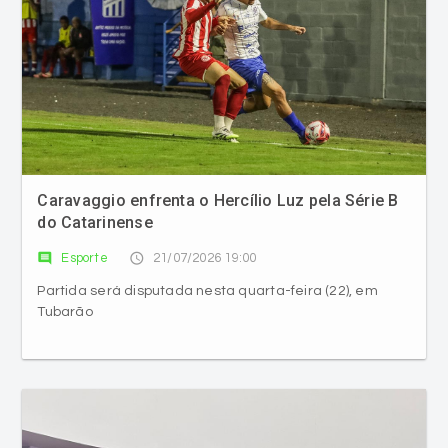
Caravaggio enfrenta o Hercílio Luz pela Série B
do Catarinense
comment
access_time
Esporte
21/07/2026 19:00
Partida será disputada nesta quarta-feira (22), em
Tubarão