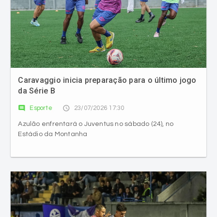
Caravaggio inicia preparação para o último jogo
da Série B
comment
access_time
Esporte
23/07/2026 17:30
Azulão enfrentará o Juventus no sábado (24), no
Estádio da Montanha