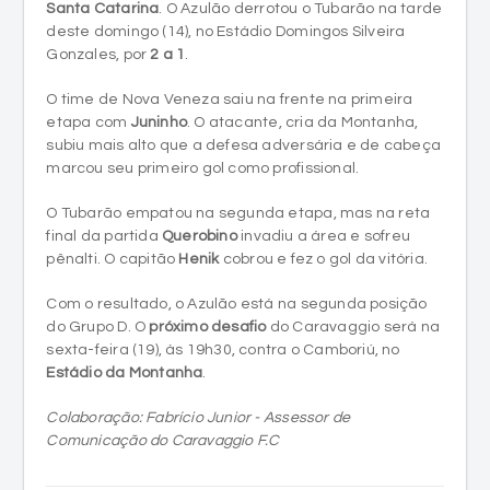
Santa Catarina
. O Azulão derrotou o Tubarão na tarde
deste domingo (14), no Estádio Domingos Silveira
Gonzales, por
2 a 1
.
O time de Nova Veneza saiu na frente na primeira
etapa com
Juninho
. O atacante, cria da Montanha,
subiu mais alto que a defesa adversária e de cabeça
marcou seu primeiro gol como profissional.
O Tubarão empatou na segunda etapa, mas na reta
final da partida
Querobino
invadiu a área e sofreu
pênalti. O capitão
Henik
cobrou e fez o gol da vitória.
Com o resultado, o Azulão está na segunda posição
do Grupo D. O
próximo desafio
do Caravaggio será na
sexta-feira (19), às 19h30, contra o Camboriú, no
Estádio da Montanha
.
Colaboração: Fabrício Junior - Assessor de
Comunicação do Caravaggio F.C