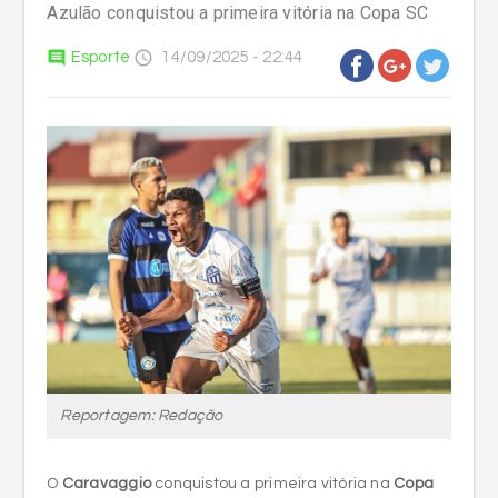
Azulão conquistou a primeira vitória na Copa SC
comment
access_time
Esporte
14/09/2025 - 22:44
Reportagem: Redação
O
Caravaggio
conquistou a primeira vitória na
Copa