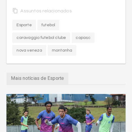
content_copy
Assuntos relacionados
Esporte
futebol
caravaggio futebol clube
copasc
nova veneza
montanha
Mais notícias de Esporte