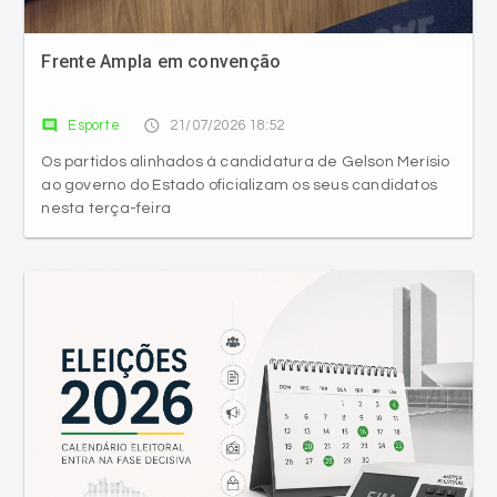
Frente Ampla em convenção
comment
access_time
Esporte
21/07/2026 18:52
Os partidos alinhados à candidatura de Gelson Merísio
ao governo do Estado oficializam os seus candidatos
nesta terça-feira