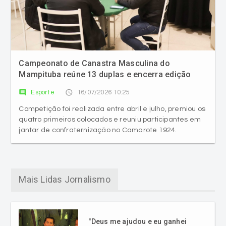
Campeonato de Canastra Masculina do
Mampituba reúne 13 duplas e encerra edição
com 91 partidas disputadas
comment
access_time
Esporte
16/07/2026 10:25
Competição foi realizada entre abril e julho, premiou os
quatro primeiros colocados e reuniu participantes em
jantar de confraternização no Camarote 1924.
Mais Lidas Jornalismo
"Deus me ajudou e eu ganhei