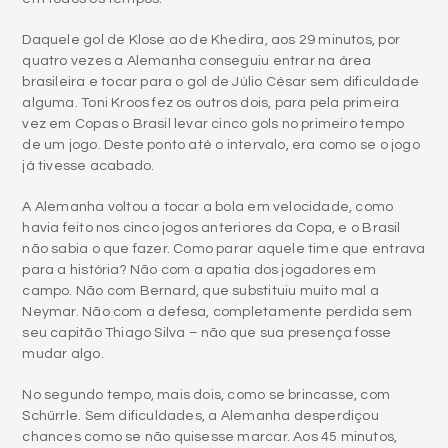
Daquele gol de Klose ao de Khedira, aos 29 minutos, por
quatro vezes a Alemanha conseguiu entrar na área
brasileira e tocar para o gol de Júlio César sem dificuldade
alguma. Toni Kroos fez os outros dois, para pela primeira
vez em Copas o Brasil levar cinco gols no primeiro tempo
de um jogo. Deste ponto até o intervalo, era como se o jogo
já tivesse acabado.
A Alemanha voltou a tocar a bola em velocidade, como
havia feito nos cinco jogos anteriores da Copa, e o Brasil
não sabia o que fazer. Como parar aquele time que entrava
para a história? Não com a apatia dos jogadores em
campo. Não com Bernard, que substituiu muito mal a
Neymar. Não com a defesa, completamente perdida sem
seu capitão Thiago Silva – não que sua presença fosse
mudar algo.
No segundo tempo, mais dois, como se brincasse, com
Schürrle. Sem dificuldades, a Alemanha desperdiçou
chances como se não quisesse marcar. Aos 45 minutos,