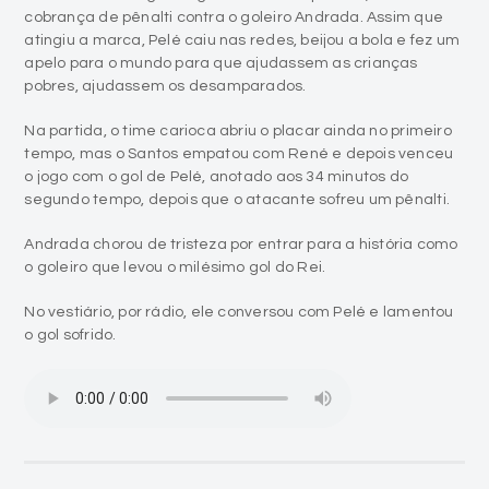
cobrança de pênalti contra o goleiro Andrada. Assim que
atingiu a marca, Pelé caiu nas redes, beijou a bola e fez um
apelo para o mundo para que ajudassem as crianças
pobres, ajudassem os desamparados.
Na partida, o time carioca abriu o placar ainda no primeiro
tempo, mas o Santos empatou com René e depois venceu
o jogo com o gol de Pelé, anotado aos 34 minutos do
segundo tempo, depois que o atacante sofreu um pênalti.
Andrada chorou de tristeza por entrar para a história como
o goleiro que levou o milésimo gol do Rei.
No vestiário, por rádio, ele conversou com Pelé e lamentou
o gol sofrido.