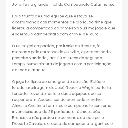
Joinville na grande final do Campeonato Catarinense.
Foi o triunfo de uma equipe que estava se
acostumando aos momentos de glória, do time que
liderou a competição do primeiro ao último jogo e que
encerrou o campeonato com chave-de-ouro.
O único gol da partida, por ironia do destino, foi
marcado pelo carrasco do Joinville, o predestinado
ponteiro Vanderlei, aos 20 minutos do segundo
tempo, numa pintura de jogada com a participação
de todo o ataque.
O jogo foi típico de uma grande decisão. Estádio
lotado, arbitragem de José Roberto Wright perfeita,
torcedor fazendo festa e duas equipes que se
respeitaram. Acabou sendo premiado o melhor.
Afinal, o Criciúma terminou o campeonato com uma
invencibilidade de 28 partidas, o técnico João
Francisco não perdeu no comando da equipe, e
Roberto Cavalo, o craque do campeonato, ganhou o