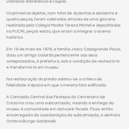
utensílios domésticos e roupas.
Os primeiros objetos, num total de duzentas e sessenta e
quatro peças, foram coletados através de uma gincana
realizada pelo Colégio Madre Tereza Michel e depositados
na FUCRI, peças estas, que viriam a integrar o acervo
histórico.
Em 19 de maio de 1978, a família Joacy Casagrande Paulo,
doou um antigo casarão pertencente aos seus
antepassados, à prefeitura, sob a condição de restaurá-lo
e transformá-lo em museu.
Na restauração do prédio adotou-se o critério de
fidelidade à época em que o mesmo fora edificado.
A Comissão Central dos Festejos do Centenário de
Criciúma criou uma subcomissão, visando a entrega do
museu à comunidade em data pré-fixada. Ficou então
encarregada da coordenação da subcomissão, a senhora
Octávia Búrigo Gaidzinski.