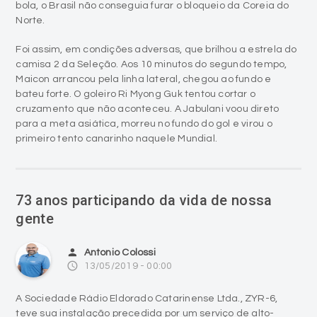
bola, o Brasil não conseguia furar o bloqueio da Coreia do
Norte.
Foi assim, em condições adversas, que brilhou a estrela do
camisa 2 da Seleção. Aos 10 minutos do segundo tempo,
Maicon arrancou pela linha lateral, chegou ao fundo e
bateu forte. O goleiro Ri Myong Guk tentou cortar o
cruzamento que não aconteceu. A Jabulani voou direto
para a meta asiática, morreu no fundo do gol e virou o
primeiro tento canarinho naquele Mundial.
73 anos participando da vida de nossa
gente
person
Antonio Colossi
access_time
13/05/2019 - 00:00
A Sociedade Rádio Eldorado Catarinense Ltda., ZYR-6,
teve sua instalação precedida por um serviço de alto-