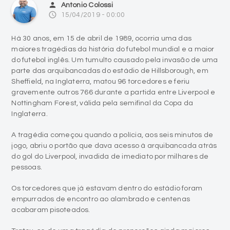
person
Antonio Colossi
access_time
15/04/2019 - 00:00
Há 30 anos, em 15 de abril de 1989, ocorria uma das
maiores tragédias da história do futebol mundial e a maior
do futebol inglês. Um tumulto causado pela invasão de uma
parte das arquibancadas do estádio de Hillsborough, em
Sheffield, na Inglaterra, matou 96 torcedores e feriu
gravemente outros 766 durante a partida entre Liverpool e
Nottingham Forest, válida pela semifinal da Copa da
Inglaterra.
A tragédia começou quando a polícia, aos seis minutos de
jogo, abriu o portão que dava acesso à arquibancada atrás
do gol do Liverpool, invadida de imediato por milhares de
pessoas.
Os torcedores que já estavam dentro do estádio foram
empurrados de encontro ao alambrado e centenas
acabaram pisoteados.