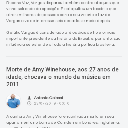
Rubens Vaz, Vargas disparou também contra ataques que
vinha sofrendo da oposição. E catapultou um fascínio que
atraiu milhares de pessoas para o seu velório e faz de
Vargas alvo de interesse seis décadas e meia depois.
Getúlio Vargas é considerado até os dias de hoje o mais
importante presidente da história do Brasil, e, portanto, sua
influência se estende a toda a história política brasileira.
Morte de Amy Winehouse, aos 27 anos de
idade, chocava o mundo da música em
2011
person
Antonio Colossi
access_time
23/07/2019 - 00:10
A cantora Amy Winehouse foi encontrada morta em seu
apartamento no bairro de Camden em Londres, Inglaterra,