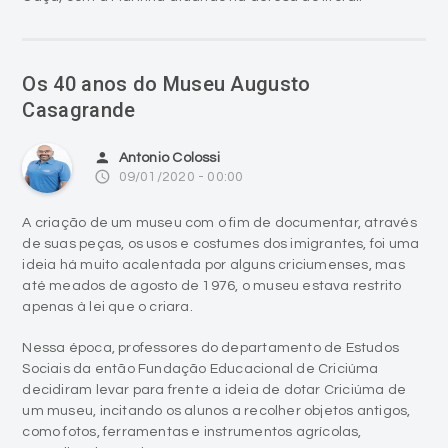
Os 40 anos do Museu Augusto
Casagrande
person
Antonio Colossi
access_time
09/01/2020 - 00:00
A criação de um museu com o fim de documentar, através
de suas peças, os usos e costumes dos imigrantes, foi uma
ideia há muito acalentada por alguns criciumenses, mas
até meados de agosto de 1976, o museu estava restrito
apenas à lei que o criara.
Nessa época, professores do departamento de Estudos
Sociais da então Fundação Educacional de Criciúma
decidiram levar para frente a ideia de dotar Criciúma de
um museu, incitando os alunos a recolher objetos antigos,
como fotos, ferramentas e instrumentos agrícolas,