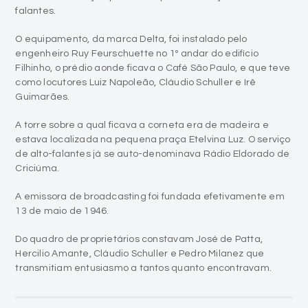
falantes.
O equipamento, da marca Delta, foi instalado pelo
engenheiro Ruy Feurschuette no 1º andar do edifício
Filhinho, o prédio aonde ficava o Café São Paulo, e que teve
como locutores Luiz Napoleão, Cláudio Schuller e Irê
Guimarães.
A torre sobre a qual ficava a corneta era de madeira e
estava localizada na pequena praça Etelvina Luz. O serviço
de alto-falantes já se auto-denominava Rádio Eldorado de
Criciúma.
A emissora de broadcasting foi fundada efetivamente em
13 de maio de 1946.
Do quadro de proprietários constavam José de Patta,
Hercilio Amante, Cláudio Schuller e Pedro Milanez que
transmitiam entusiasmo a tantos quanto encontravam.