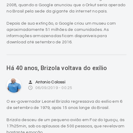
2008, quando a Google anunciou que o Orkut seria operado
no Brasil pela sede da gigante da internet no país.
Depois de sua extinção, a Google criou um museu com
aproximadamente 51 milhões de comunidades. As
informações armazenadas ficam disponíveis para
download até setembro de 2016.
Há 40 anos, Brizola voltava do exílio
person
Antonio Colossi
access_time
06/09/2019 - 00:25
O ex-governador Leonel Brizola regressava do exílio em 6
de setembro de 1979, após 15 anos longe do Brasil.
Brizola desceu de um pequeno avião em Foz do Iguaçu, às
17h25min, sob os aplausos de 500 pessoas, que revelavam
bastante emoção.