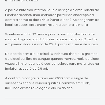
em 23 de julho de 2011.
A polícia britânica informou que o serviço de ambulância de
Londres recebeu uma chamada para ir ao endereço da
cantora por volta das 16h05 (horário local). Ao chegarem ao
local, os socorristas encontraram a cantora já morta.
Winehouse tinha 27 anos e possuía um longo histórico de
uso de drogas e álcool. Sua única passagem pelo Brasil foi
em janeiro daquele ano de 2011, para uma série de shows.
De acordo com o laudo final, Winehouse tinha 4,16 gramas
de álcool por litro de sangue quando morreu, mais de cinco
vezes o limite legal de álcool estipulado para motoristas na
Inglaterra, que é de 0,8 g/L.
A cantora alcançou a fama em 2006 com o single de
sucesso "Rehab" e venceu quatro Grammys em 2008,
incluindo artista revelação e álbum do ano.