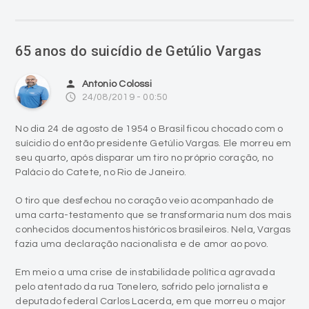
65 anos do suicídio de Getúlio Vargas
person
Antonio Colossi
access_time
24/08/2019 - 00:50
No dia 24 de agosto de 1954 o Brasil ficou chocado com o
suícidio do então presidente Getúlio Vargas. Ele morreu em
seu quarto, após disparar um tiro no próprio coração, no
Palácio do Catete, no Rio de Janeiro.
O tiro que desfechou no coração veio acompanhado de
uma carta-testamento que se transformaria num dos mais
conhecidos documentos históricos brasileiros. Nela, Vargas
fazia uma declaração nacionalista e de amor ao povo.
Em meio a uma crise de instabilidade política agravada
pelo atentado da rua Tonelero, sofrido pelo jornalista e
deputado federal Carlos Lacerda, em que morreu o major