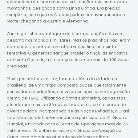
estabeleceram uma linha de fortificações nos cumes das
montanhas, designada como Linha Gótica. Era preciso
rompê-la, para que os Aliados pudessem avançar para o
Norte, chegando a Austria e Alemanha.
O inimigo tinha a vantagem da altura, situação clássica
descrita nos manuais militares. Mas os pracinhas não leram
os manuais, e persistiram até a vitória final na quinta
tentativa. O generoso sangue brasileiro tingiu as encostas
do Monte Castello, a um preço altissimo: mais de 100 vidas
preciosas.
Mais que um feito militar, foi uma vitória da cidadania
brasileira, de uma tropa composta quase que totalmente
por soldados-cidadãos, convocados após a cruel agressão
alemã de 1942. Utilizando a arma submarina, os nazistas
afundaram mais de 30 navios brasileiros, com a perda de
diversas vidas. Incorporando-se às Nações Aliadas, o Brasil
foi o único pais latino-americano a participar da 2ª. Guerra
Mundial, enviando para o Teatro de Operações mais de 25
mil homens, 70 enfermeiras, e um Grupo de Aviação de
Caça, com a Marinha atuando na defesa do litoral.