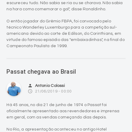
escureceu tudo. Não sabia se ria ou se chorava. Não sabia
na hora como comemorar o gol", disse Ronaldinho.
O então jogador do Grêmio FBPA, foi convocado pelo
técnico Wanderley Luxemburgo para a competição sul-
americana devido ao corte de Edilson, do Corinthians, em
virtude do famoso episódio das "embaixadinhas", na final do
Campeonato Paulista de 1999.
Passat chegava ao Brasil
person
Antonio Colossi
access_time
21/06/2019 - 00:00
Há 45 anos, no dia 21 de junho de 1974 o Passat foi
oficialmente apresentado aos revendedores e imprensa
em geral, com as vendas começando dias depois.
No Rio, a apresentação aconteceu no antigo Hotel