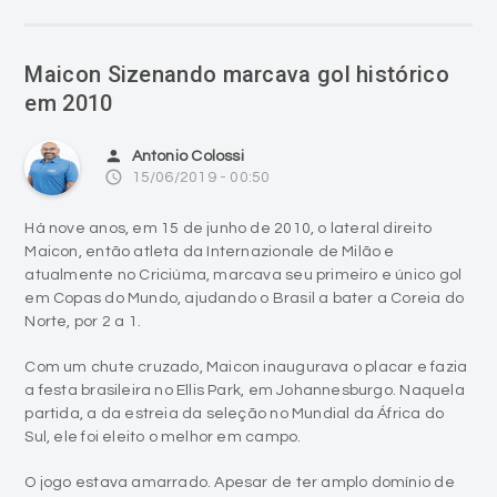
Maicon Sizenando marcava gol histórico
em 2010
person
Antonio Colossi
access_time
15/06/2019 - 00:50
Há nove anos, em 15 de junho de 2010, o lateral direito
Maicon, então atleta da Internazionale de Milão e
atualmente no Criciúma, marcava seu primeiro e único gol
em Copas do Mundo, ajudando o Brasil a bater a Coreia do
Norte, por 2 a 1.
Com um chute cruzado, Maicon inaugurava o placar e fazia
a festa brasileira no Ellis Park, em Johannesburgo. Naquela
partida, a da estreia da seleção no Mundial da África do
Sul, ele foi eleito o melhor em campo.
O jogo estava amarrado. Apesar de ter amplo domínio de