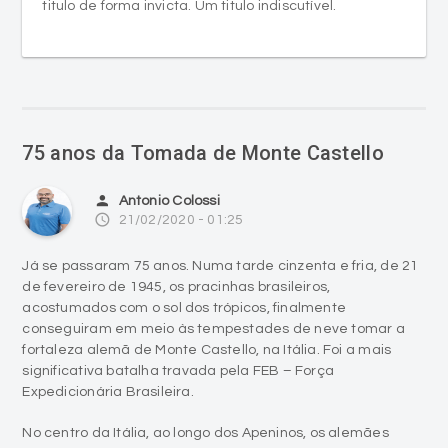
titulo de forma invicta. Um titulo indiscutível.
75 anos da Tomada de Monte Castello
person
Antonio Colossi
access_time
21/02/2020 - 01:25
Já se passaram 75 anos. Numa tarde cinzenta e fria, de 21
de fevereiro de 1945, os pracinhas brasileiros,
acostumados com o sol dos trópicos, finalmente
conseguiram em meio às tempestades de neve tomar a
fortaleza alemã de Monte Castello, na Itália. Foi a mais
significativa batalha travada pela FEB – Força
Expedicionária Brasileira.
No centro da Itália, ao longo dos Apeninos, os alemães