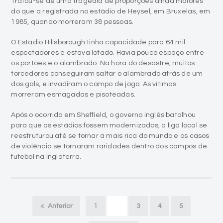
Tratou-se de uma tragédia de proporções ainda maiores
do que a registrada no estádio de Heysel, em Bruxelas, em
1985, quando morreram 38 pessoas.
O Estádio Hillsborough tinha capacidade para 64 mil
espectadores e estava lotado. Havia pouco espaço entre
os portões e o alambrado. Na hora do desastre, muitos
torcedores conseguiram saltar o alambrado atrás de um
dos gols, e invadiram o campo de jogo. As vítimas
morreram esmagadas e pisoteadas.
Após o ocorrido em Sheffield, o governo inglês batalhou
para que os estádios fossem modernizados, a liga local se
reestruturou até se tornar a mais rica do mundo e os casos
de violência se tornaram raridades dentro dos campos de
futebol na Inglaterra.
Anterior
1
2
3
4
5