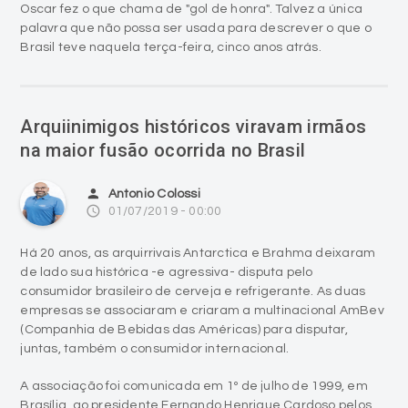
Oscar fez o que chama de "gol de honra". Talvez a única
palavra que não possa ser usada para descrever o que o
Brasil teve naquela terça-feira, cinco anos atrás.
Arquiinimigos históricos viravam irmãos
na maior fusão ocorrida no Brasil
person
Antonio Colossi
access_time
01/07/2019 - 00:00
Há 20 anos, as arquirrivais Antarctica e Brahma deixaram
de lado sua histórica -e agressiva- disputa pelo
consumidor brasileiro de cerveja e refrigerante. As duas
empresas se associaram e criaram a multinacional AmBev
(Companhia de Bebidas das Américas) para disputar,
juntas, também o consumidor internacional.
A associação foi comunicada em 1º de julho de 1999, em
Brasília, ao presidente Fernando Henrique Cardoso pelos