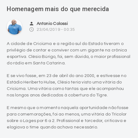
Homenagem mais do que merecida
person
Antonio Colossi
access_time
23/04/2019 - 00:35
A cidade de Criciúma e a região sul do Estado tiveram o
privilégio de contar e conviver com um gigante na crônica
esportiva. Clésio Búrigo, foi, sem dúvida, o maior profissional
do rádio em Santa Catarina.
E se vivo fosse, em 23 de abril do ano 2000, e estivesse no
Estádio Heriberto Hulse, Clésio teria visto uma vitória do
Criciúma. Uma vitória como tantas que ele acompanhou
nos longos anos dedicados à cobertura do Tigre.
E mesmo que o momento naquela oportunidade não fosse
para comemorações, foi ao menos, uma vitória do Tricolor
sobre o Lages por 6 a 2. Profissional e torcedor, criticava e
elogiava o time quando achava necessário.