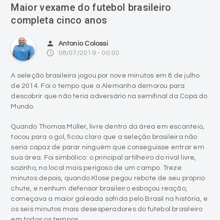
Maior vexame do futebol brasileiro
completa cinco anos
person
Antonio Colossi
access_time
08/07/2019 - 00:00
A seleção brasileira jogou por nove minutos em 8 de julho
de 2014. Foi o tempo que a Alemanha demorou para
descobrir que não teria adversário na semifinal da Copa do
Mundo.
Quando Thomas Müller, livre dentro da área em escanteio,
tocou para o gol, ficou claro que a seleção brasileira não
seria capaz de parar ninguém que conseguisse entrar em
sua área. Foi simbólico: o principal artilheiro do rival livre,
sozinho, no local mais perigoso de um campo. Treze
minutos depois, quando Klose pegou rebote de seu próprio
chute, e nenhum defensor brasileiro esboçou reação,
começava a maior goleada sofrida pelo Brasil na história, e
os seis minutos mais desesperadores do futebol brasileiro
em todos os tempos.