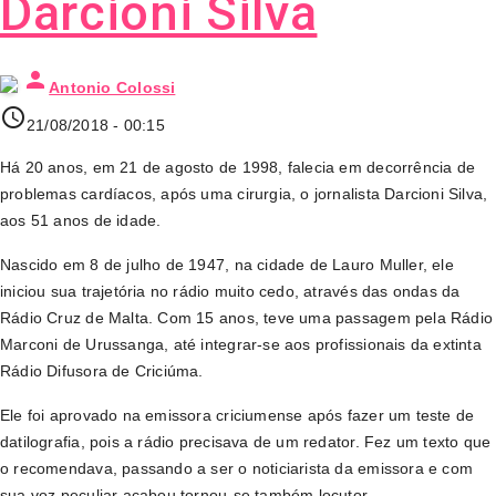
Darcioni Silva
person
Antonio Colossi
access_time
21/08/2018 - 00:15
Há 20 anos, em 21 de agosto de 1998, falecia em decorrência de
problemas cardíacos, após uma cirurgia, o jornalista Darcioni Silva,
aos 51 anos de idade.
Nascido em 8 de julho de 1947, na cidade de Lauro Muller, ele
iniciou sua trajetória no rádio muito cedo, através das ondas da
Rádio Cruz de Malta. Com 15 anos, teve uma passagem pela Rádio
Marconi de Urussanga, até integrar-se aos profissionais da extinta
Rádio Difusora de Criciúma.
Ele foi aprovado na emissora criciumense após fazer um teste de
datilografia, pois a rádio precisava de um redator. Fez um texto que
o recomendava, passando a ser o noticiarista da emissora e com
sua voz peculiar acabou tornou-se também locutor.