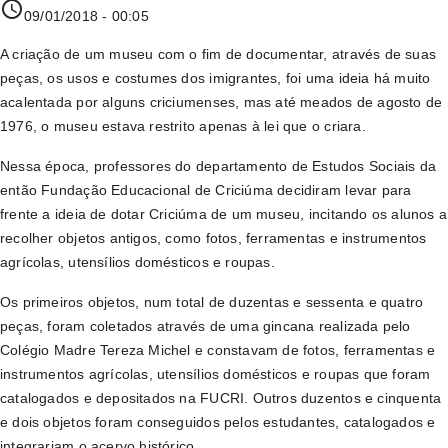
access_time
09/01/2018 - 00:05
A criação de um museu com o fim de documentar, através de suas
peças, os usos e costumes dos imigrantes, foi uma ideia há muito
acalentada por alguns criciumenses, mas até meados de agosto de
1976, o museu estava restrito apenas à lei que o criara.
Nessa época, professores do departamento de Estudos Sociais da
então Fundação Educacional de Criciúma decidiram levar para
frente a ideia de dotar Criciúma de um museu, incitando os alunos a
recolher objetos antigos, como fotos, ferramentas e instrumentos
agrícolas, utensílios domésticos e roupas.
Os primeiros objetos, num total de duzentas e sessenta e quatro
peças, foram coletados através de uma gincana realizada pelo
Colégio Madre Tereza Michel e constavam de fotos, ferramentas e
instrumentos agrícolas, utensílios domésticos e roupas que foram
catalogados e depositados na FUCRI. Outros duzentos e cinquenta
e dois objetos foram conseguidos pelos estudantes, catalogados e
integrariam o acervo histórico.