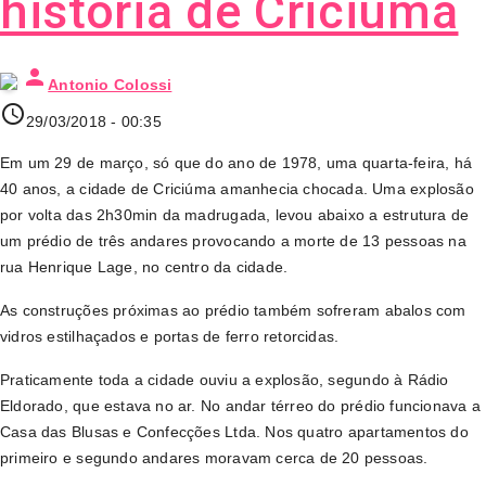
história de Criciúma
person
Antonio Colossi
access_time
29/03/2018 - 00:35
Em um 29 de março, só que do ano de 1978, uma quarta-feira, há
40 anos, a cidade de Criciúma amanhecia chocada. Uma explosão
por volta das 2h30min da madrugada, levou abaixo a estrutura de
um prédio de três andares provocando a morte de 13 pessoas na
rua Henrique Lage, no centro da cidade.
As construções próximas ao prédio também sofreram abalos com
vidros estilhaçados e portas de ferro retorcidas.
Praticamente toda a cidade ouviu a explosão, segundo à Rádio
Eldorado, que estava no ar. No andar térreo do prédio funcionava a
Casa das Blusas e Confecções Ltda. Nos quatro apartamentos do
primeiro e segundo andares moravam cerca de 20 pessoas.