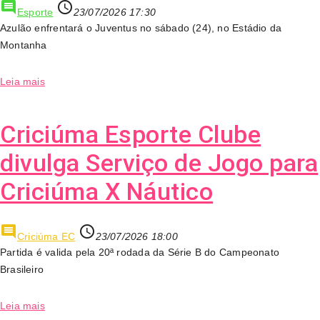
comment
access_time
Esporte
23/07/2026 17:30
Azulão enfrentará o Juventus no sábado (24), no Estádio da
Montanha
Leia mais
Criciúma Esporte Clube
divulga Serviço de Jogo para
Criciúma X Náutico
comment
access_time
Criciúma EC
23/07/2026 18:00
Partida é valida pela 20ª rodada da Série B do Campeonato
Brasileiro
Leia mais