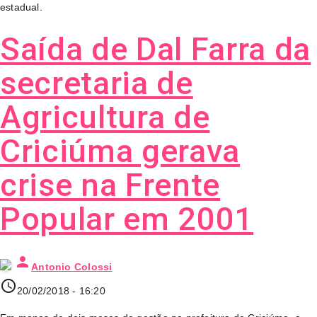
estadual.
Saída de Dal Farra da
secretaria de
Agricultura de
Criciúma gerava
crise na Frente
Popular em 2001
person
Antonio Colossi
access_time
20/02/2018 - 16:20