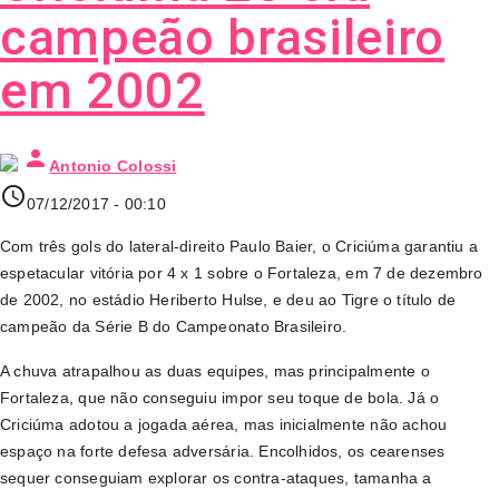
campeão brasileiro
em 2002
person
Antonio Colossi
access_time
07/12/2017 - 00:10
Com três gols do lateral-direito Paulo Baier, o Criciúma garantiu a
espetacular vitória por 4 x 1 sobre o Fortaleza, em 7 de dezembro
de 2002, no estádio Heriberto Hulse, e deu ao Tigre o título de
campeão da Série B do Campeonato Brasileiro.
A chuva atrapalhou as duas equipes, mas principalmente o
Fortaleza, que não conseguiu impor seu toque de bola. Já o
Criciúma adotou a jogada aérea, mas inicialmente não achou
espaço na forte defesa adversária. Encolhidos, os cearenses
sequer conseguiam explorar os contra-ataques, tamanha a