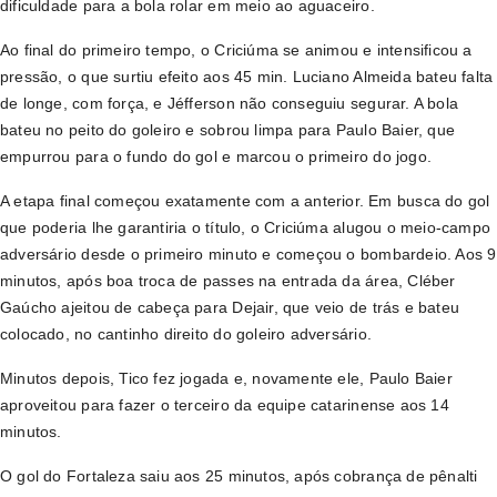
dificuldade para a bola rolar em meio ao aguaceiro.
Ao final do primeiro tempo, o Criciúma se animou e intensificou a
pressão, o que surtiu efeito aos 45 min. Luciano Almeida bateu falta
de longe, com força, e Jéfferson não conseguiu segurar. A bola
bateu no peito do goleiro e sobrou limpa para Paulo Baier, que
empurrou para o fundo do gol e marcou o primeiro do jogo.
A etapa final começou exatamente com a anterior. Em busca do gol
que poderia lhe garantiria o título, o Criciúma alugou o meio-campo
adversário desde o primeiro minuto e começou o bombardeio. Aos 9
minutos, após boa troca de passes na entrada da área, Cléber
Gaúcho ajeitou de cabeça para Dejair, que veio de trás e bateu
colocado, no cantinho direito do goleiro adversário.
Minutos depois, Tico fez jogada e, novamente ele, Paulo Baier
aproveitou para fazer o terceiro da equipe catarinense aos 14
minutos.
O gol do Fortaleza saiu aos 25 minutos, após cobrança de pênalti