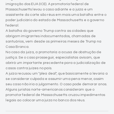
imigração dos EUA (ICE). A promotoria federal de
Massachusetts levou o caso adiante e a juíza e um
assistente da corte são réus em mais uma batalha entre o
poder judiciário do estado de Massachusetts e o governo
federal.
A batalha do governo Trump contra as cidades que
abrigam imigrantes indocumentados, chamadas de
santuários, vem desde os primeiros meses de Trump na
Casa Branca.
No caso da juíza, a promotoria a acusa de obstrução de
justiça. Se o caso prosseguir, especialistas avisam, que
abrirá um importante precedente para a judicialização de
casos contra juízes no país.
A juíza recusou um "plea deal", que basicamente a levaria a
se considerar culpada e assumir uma pena menor, assim
seu caso não iria a julgamento. O caso pode demorar anos.
Alguns juristas norte-americanos consideram que o
promotor federal de Massachusetts cruzou impedimentos
legais ao colocar uma juíza no banco dos réus.