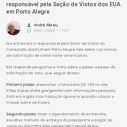
responsável pela Seção de Vistos dos EUA
em Porto Alegre
person
André Abreu
access_time
09/01/2020 - 17:07
Na entrevista a responsável pelo Setor de Vistos do
Consulado dos EUA em Porto Alegre fala sobre o processo
de solicitação de vistos norte-americanos.
Ela responde perguntas e trata sobre o passo a passo da
solicitação de visto, que segue abaixo:
Primeiro passo
: preencher o formulário DS-160 no site
https://ceac.state.gov/genniv/com
informações pessoais.
Está em inglês mas tradução aparece quando colocar o
mouse sobre as frases.
Segundo passo
: fazer o agendamento da entrevista,
escolher método de entrega do passaporte e pagar as
taxas no site
https://ais.usvisa-info.com/pt-br/niv