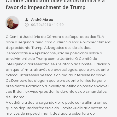
Comitê Judiciário ouve casos contra e a
favor do impeachment de Trump
person
André Abreu
access_time
09/12/2019 - 10:49
O Comitê Judiciário da Câmara dos Deputados dos EUA
abre a segunda-feira com audiência sobre o impeachment
do presidente Trump. Advogados dos dois lados,
Democratas e Republicanos, irão se posicionar sobre o
envolvimento de Trump com a Ucrânia. O Comitê de
Inteligência apresentará seu relatório ao Comitê Judiciário,
em que afirma, através de provas legais, que o presidente
colocou interesses pessoais acima do interesse nacional.
Os Democratas alegam que o presidente tentou forçar o
presidente ucraniano a investigar o filho do presidenciável
Joe Biden, ex-vice-presidente durante os dois mandatos
de Obama.
A audiência desta segunda-feira pode ser a última antes
que os deputados federais do Comitê Judiciário votem os
motivos de impeachment, destaca a cobertura do