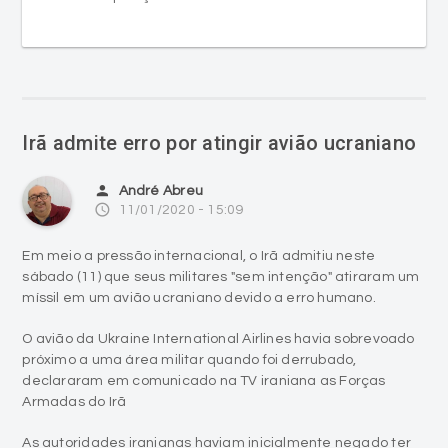
Irã admite erro por atingir avião ucraniano
person
André Abreu
access_time
11/01/2020 - 15:09
Em meio a pressão internacional, o Irã admitiu neste
sábado (11) que seus militares "sem intenção" atiraram um
míssil em um avião ucraniano devido a erro humano.
O avião da Ukraine International Airlines havia sobrevoado
próximo a uma área militar quando foi derrubado,
declararam em comunicado na TV iraniana as Forças
Armadas do Irã
As autoridades iranianas haviam inicialmente negado ter