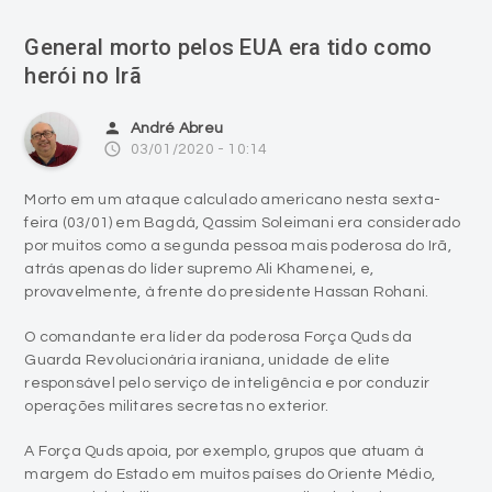
General morto pelos EUA era tido como
herói no Irã
person
André Abreu
access_time
03/01/2020 - 10:14
Morto em um ataque calculado americano nesta sexta-
feira (03/01) em Bagdá, Qassim Soleimani era considerado
por muitos como a segunda pessoa mais poderosa do Irã,
atrás apenas do líder supremo Ali Khamenei, e,
provavelmente, à frente do presidente Hassan Rohani.
O comandante era líder da poderosa Força Quds da
Guarda Revolucionária iraniana, unidade de elite
responsável pelo serviço de inteligência e por conduzir
operações militares secretas no exterior.
A Força Quds apoia, por exemplo, grupos que atuam à
margem do Estado em muitos países do Oriente Médio,