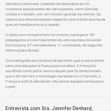
abatido a aeronave. O pedido de desculpas do Irã
acontece após pressão de vários países, como Estados
Unidos e Canadá, com um número grande de vítimas. Os
líderes dos referidos países disseram que tinham provas de
que um míssil provocou a queda.
O avião, em rota para Kiev na Ucrânia, carregava 167
passageiros e nove tripulantes de vários países, incluindo
82 iranianos, 57 canadenses e 11 ucranianos, de segundo
informações oficiais.
Os investigadores iranianos declararam que a caixa-preta
seria enviada para a França para análise. A França foi
escolhida como parte neutra depois que foi determinado
que o Irã não tem a tecnologia necessária e o Canadá, a
França e os EUA decidiram não enviar equipamentos para
o país.
Entrevista com Sra. Jennifer Denhard,