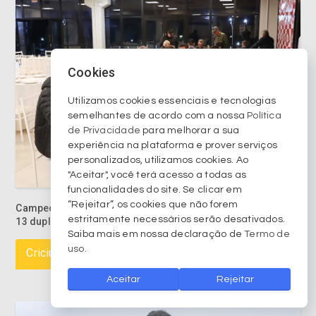
Cookies
Utilizamos cookies essenciais e tecnologias
semelhantes de acordo com a nossa
Política
de Privacidade
para melhorar a sua
experiência na plataforma e prover serviços
personalizados, utilizamos cookies. Ao
"Aceitar", você terá acesso a todas as
funcionalidades do site. Se clicar em
“Rejeitar”, os cookies que não forem
Campeonato de Canastra Masculina do Mampituba reúne
estritamente necessários serão desativados.
13 duplas e encerra edição com 91 partidas disputadas
Saiba mais em nossa declaração de
Termo de
uso
.
Criciúma EC
Aceitar
Rejeitar