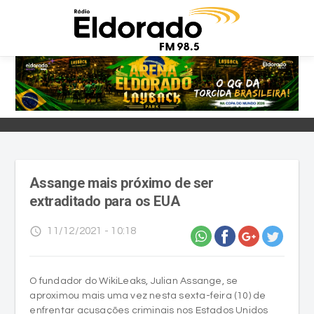
Assange mais próximo de ser
extraditado para os EUA
access_time
11/12/2021 - 10:18
O fundador do WikiLeaks, Julian Assange, se
aproximou mais uma vez nesta sexta-feira (10) de
enfrentar acusações criminais nos Estados Unidos