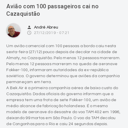
Avião com 100 passageiros cai no
Cazaquistão
person
André Abreu
access_time
27/12/2019 - 07:21
Um avião comercial com 100 pessoas a bordo caiu nesta
sexta-feira (27/12) pouco depois de decolar na cidade de
Almaty, no Cazaquistão. Pelo menos 12 pessoas morreram.
Pelo menos 12 pessoas morreram na queda de aeronave
Fokker-100, informaram autoridades da ex-república
soviética. O governo determinou que aviões da companhia
permaneçam em terra.
A Bek Air é a primeira companhia aérea de baixo custo do
Cazaquistão. Dados oficiais do governo informam que a
empresa tem uma frota de sete Fokker-100, um avião de
médio alcance de fabricação holandesa. É o mesmo
modelo de aeronave do desastre do voo TAM 402 em 1996,
deixando 99 mortos em São Paulo. O voo da TAM decolou
de Congonhas para o Rio e caiu 24 segundos depois.