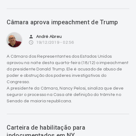
Câmara aprova impeachment de Trump
person
André Abreu
access_time
19/12/2019 - 02:56
A Câmara dos Representantes dos Estados Unidos
aprovou na noite desta quarta-feira (18/12) o impeachment
do presidente Donald Trump. Ele é acusado de abuso de
poder e obstrução dos poderes investigativos do
Congresso.
A presidente da Câmara, Nancy Pelosi, sinaliza que deve
segurar o processo na Casa até definição do trâmite no
Senado de maioria republicana.
Carteira de habilitação para
indocumentados em NY