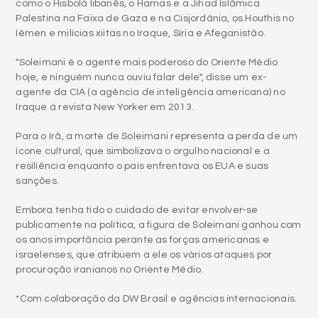
como o Hisbolá libanês, o Hamas e a Jihad Islâmica
Palestina na Faixa de Gaza e na Cisjordânia, os Houthis no
Iêmen e milícias xiitas no Iraque, Síria e Afeganistão.
"Soleimani é o agente mais poderoso do Oriente Médio
hoje, e ninguém nunca ouviu falar dele", disse um ex-
agente da CIA (a agência de inteligência americana) no
Iraque à revista New Yorker em 2013.
Para o Irã, a morte de Soleimani representa a perda de um
ícone cultural, que simbolizava o orgulho nacional e a
resiliência enquanto o país enfrentava os EUA e suas
sanções.
Embora tenha tido o cuidado de evitar envolver-se
publicamente na política, a figura de Soleimani ganhou com
os anos importância perante as forças americanas e
israelenses, que atribuem a ele os vários ataques por
procuração iranianos no Oriente Médio.
*Com colaboração da DW Brasil e agências internacionais.