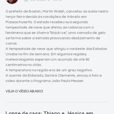
O prefeito de Boston, Martin Walsh, cancelou as aulas nesta
terça-feira devido às condições de trânsito em
Massachusetts. O estado recebeu sua segunda
tempestade de neve que afetou as rodovias com o
fenômeno que se chama "black ice", uma camada de gelo
se forma sobre a estrada provocando deslizamento de
carros.
A tempestade de neve que atingiu o nordeste dos Estados
Unidos no fim de semana. Em algumas regiões,
meteorologistas esperam um acúmulo de até 60
centímetros no chão.
A temperatura na região era de um grau negativo.
A ouvinte da Eldorado, Samira Clemente, enviou a foto e
vídeo durante o Programa João Paulo Messer.
VEJA O VÍDEO ABAIXO:
Longe de casa: Thiago e Jéssica em