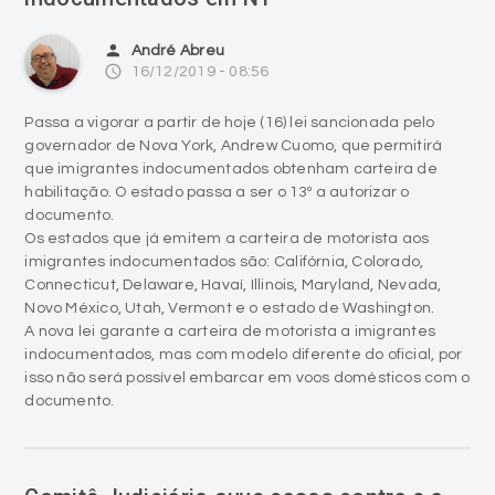
person
André Abreu
access_time
16/12/2019 - 08:56
Passa a vigorar a partir de hoje (16) lei sancionada pelo
governador de Nova York, Andrew Cuomo, que permitirá
que imigrantes indocumentados obtenham carteira de
habilitação. O estado passa a ser o 13º a autorizar o
documento.
Os estados que já emitem a carteira de motorista aos
imigrantes indocumentados são: Califórnia, Colorado,
Connecticut, Delaware, Havaí, Illinois, Maryland, Nevada,
Novo México, Utah, Vermont e o estado de Washington.
A nova lei garante a carteira de motorista a imigrantes
indocumentados, mas com modelo diferente do oficial, por
isso não será possível embarcar em voos domésticos com o
documento.