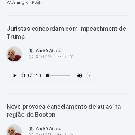
Washington Post.
Juristas concordam com impeachment de
Trump
person
André Abreu
access_time
05/12/2019 - 09:28
Neve provoca cancelamento de aulas na
região de Boston
person
André Abreu
access_time
03/12/2019 - 09:15