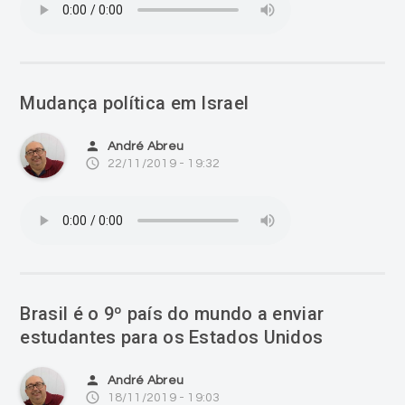
Mudança política em Israel
person
André Abreu
access_time
22/11/2019 - 19:32
Brasil é o 9º país do mundo a enviar
estudantes para os Estados Unidos
person
André Abreu
access_time
18/11/2019 - 19:03