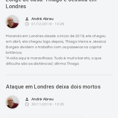
Londres
person
André Abreu
access_time
01/12/2019 - 10:26
Morando em Londres desde o início de 2019, ele chegou
em abril, ela chegou logo depois, Thiago Vieira e Jéssica
Borges dividem o trabalho com os passeios na capital
britânica.
"A vida aqui é maravilhosa. Tudo é muito barato, o que
dificulta são as distâncias", afirma Thiago.
Ataque em Londres deixa dois mortos
person
André Abreu
access_time
30/11/2019 - 15:35