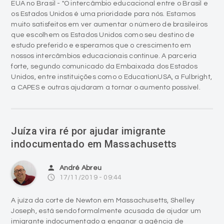
EUA no Brasil - "O intercâmbio educacional entre o Brasil e
os Estados Unidos é uma prioridade para nós. Estamos
muito satisfeitos em ver aumentar o número de brasileiros
que escolhem os Estados Unidos como seu destino de
estudo preferido e esperamos que o crescimento em
nossos intercâmbios educacionais continue. A parceria
forte, segundo comunicado da Embaixada dos Estados
Unidos, entre instituições como o EducationUSA, a Fulbright,
a CAPES e outras ajudaram a tornar o aumento possível.
Juíza vira ré por ajudar imigrante
indocumentado em Massachusetts
person
André Abreu
access_time
17/11/2019 - 09:44
A juíza da corte de Newton em Massachusetts, Shelley
Joseph, está sendo formalmente acusada de ajudar um
imigrante indocumentado a enganar a agência de