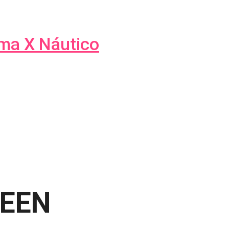
úma X Náutico
UEEN