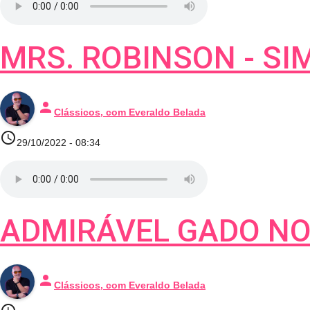
MRS. ROBINSON - S
person
Clássicos, com Everaldo Belada
access_time
29/10/2022 - 08:34
ADMIRÁVEL GADO NO
person
Clássicos, com Everaldo Belada