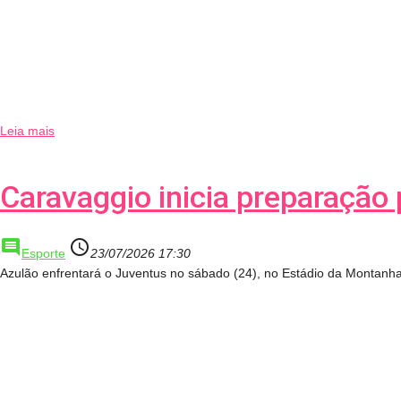
Leia mais
Caravaggio inicia preparação 
comment
access_time
Esporte
23/07/2026 17:30
Azulão enfrentará o Juventus no sábado (24), no Estádio da Montanh