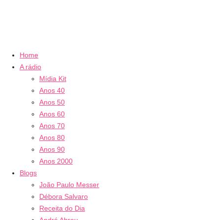
Home
A rádio
Mídia Kit
Anos 40
Anos 50
Anos 60
Anos 70
Anos 80
Anos 90
Anos 2000
Blogs
João Paulo Messer
Débora Salvaro
Receita do Dia