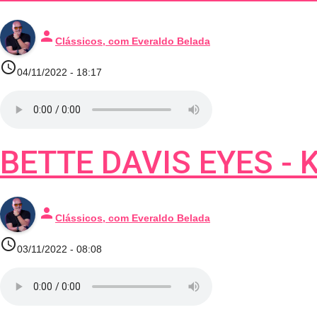
person
Clássicos, com Everaldo Belada
access_time
04/11/2022 - 18:17
BETTE DAVIS EYES -
person
Clássicos, com Everaldo Belada
access_time
03/11/2022 - 08:08