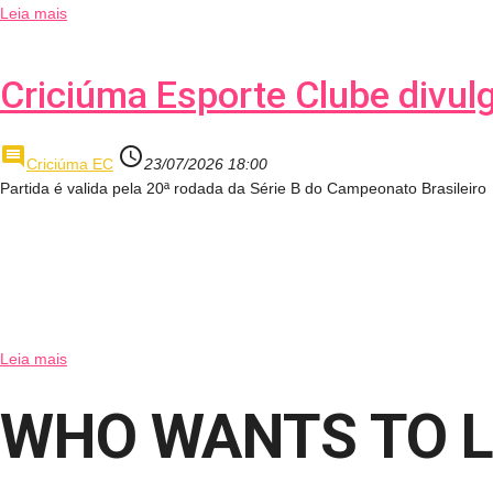
Leia mais
Criciúma Esporte Clube divul
comment
access_time
Criciúma EC
23/07/2026 18:00
Partida é valida pela 20ª rodada da Série B do Campeonato Brasileiro
Leia mais
WHO WANTS TO L