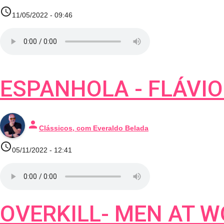
access_time
11/05/2022 - 09:46
ESPANHOLA - FLÁVIO
person
Clássicos, com Everaldo Belada
access_time
05/11/2022 - 12:41
OVERKILL- MEN AT 