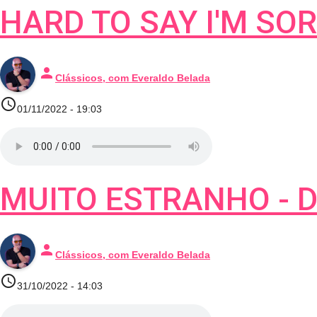
HARD TO SAY I'M SO
person
Clássicos, com Everaldo Belada
access_time
01/11/2022 - 19:03
MUITO ESTRANHO - 
person
Clássicos, com Everaldo Belada
access_time
31/10/2022 - 14:03