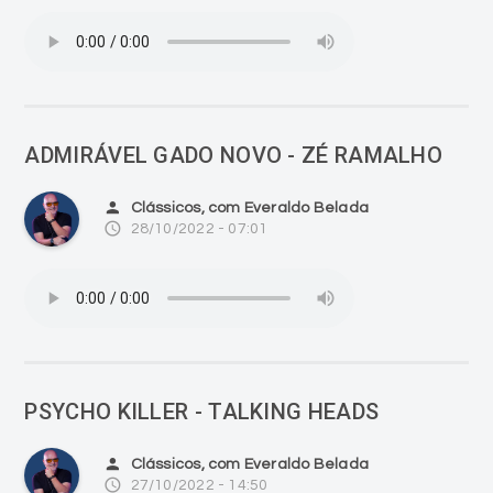
ADMIRÁVEL GADO NOVO - ZÉ RAMALHO
person
Clássicos, com Everaldo Belada
access_time
28/10/2022 - 07:01
PSYCHO KILLER - TALKING HEADS
person
Clássicos, com Everaldo Belada
access_time
27/10/2022 - 14:50