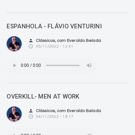
ESPANHOLA - FLÁVIO VENTURINI
person
Clássicos, com Everaldo Belada
access_time
05/11/2022 - 12:41
OVERKILL- MEN AT WORK
person
Clássicos, com Everaldo Belada
access_time
04/11/2022 - 18:17