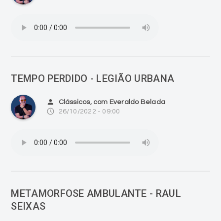
TEMPO PERDIDO - LEGIÃO URBANA
person
Clássicos, com Everaldo Belada
access_time
26/10/2022 - 09:00
METAMORFOSE AMBULANTE - RAUL
SEIXAS