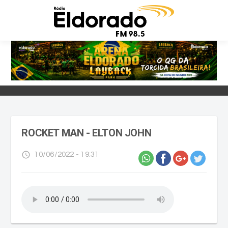
ROCKET MAN - ELTON JOHN
access_time
10/06/2022 - 19:31