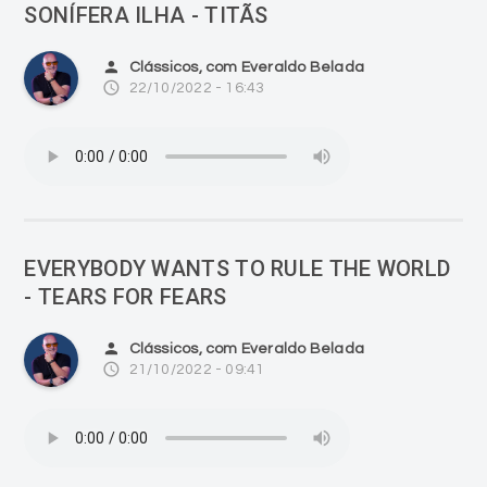
SONÍFERA ILHA - TITÃS
person
Clássicos, com Everaldo Belada
access_time
22/10/2022 - 16:43
EVERYBODY WANTS TO RULE THE WORLD
- TEARS FOR FEARS
person
Clássicos, com Everaldo Belada
access_time
21/10/2022 - 09:41