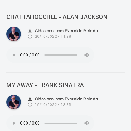
CHATTAHOOCHEE - ALAN JACKSON
person
Clássicos, com Everaldo Belada
access_time
20/10/2022 - 11:38
MY AWAY - FRANK SINATRA
person
Clássicos, com Everaldo Belada
access_time
19/10/2022 - 13:35