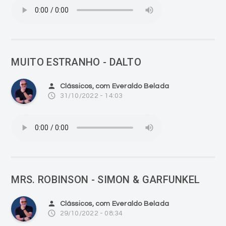
MUITO ESTRANHO - DALTO
person
Clássicos, com Everaldo Belada
access_time
31/10/2022 - 14:03
MRS. ROBINSON - SIMON & GARFUNKEL
person
Clássicos, com Everaldo Belada
access_time
29/10/2022 - 08:34