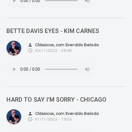
BETTE DAVIS EYES - KIM CARNES
person
Clássicos, com Everaldo Belada
access_time
03/11/2022 - 08:08
HARD TO SAY I'M SORRY - CHICAGO
person
Clássicos, com Everaldo Belada
access_time
01/11/2022 - 19:03