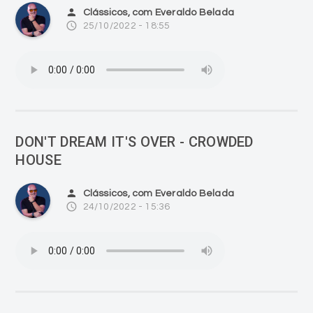
person
Clássicos, com Everaldo Belada
access_time
25/10/2022 - 18:55
DON'T DREAM IT'S OVER - CROWDED
HOUSE
person
Clássicos, com Everaldo Belada
access_time
24/10/2022 - 15:36