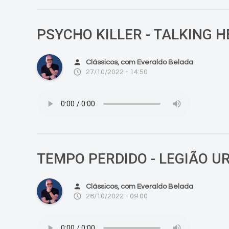
PSYCHO KILLER - TALKING 
person
Clássicos, com Everaldo Belada
access_time
27/10/2022 - 14:50
TEMPO PERDIDO - LEGIÃO 
person
Clássicos, com Everaldo Belada
access_time
26/10/2022 - 09:00