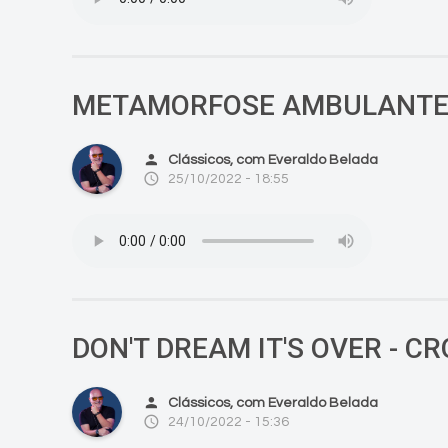
METAMORFOSE AMBULANTE 
person
Clássicos, com Everaldo Belada
access_time
25/10/2022 - 18:55
DON'T DREAM IT'S OVER - 
person
Clássicos, com Everaldo Belada
access_time
24/10/2022 - 15:36