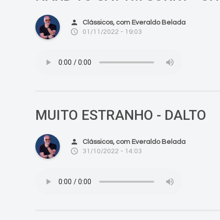
person
Clássicos, com Everaldo Belada
access_time
01/11/2022 - 19:03
MUITO ESTRANHO - DALTO
person
Clássicos, com Everaldo Belada
access_time
31/10/2022 - 14:03