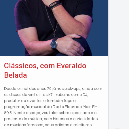
Clássicos, com Everaldo
Belada
Desde o final dos anos 70 já nas pick-ups, ainda com
os discos de vinil e fitas k7, trabalho como DJ,
produtor de eventos e também faço a
programação musical da Rádio Eldorado Mais FM
89,5. Neste espaço, vou falar sobre o passado e o
presente da música, com histórias e curiosidades
de músicas famosas, seus artistas e releituras