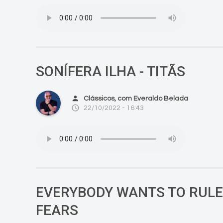
SONÍFERA ILHA - TITÃS
person
Clássicos, com Everaldo Belada
access_time
22/10/2022 - 16:43
EVERYBODY WANTS TO RULE 
FEARS