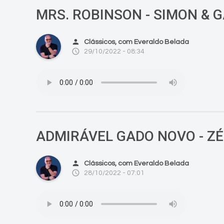
MRS. ROBINSON - SIMON & 
person
Clássicos, com Everaldo Belada
access_time
29/10/2022 - 08:34
ADMIRÁVEL GADO NOVO - Z
person
Clássicos, com Everaldo Belada
access_time
28/10/2022 - 07:01