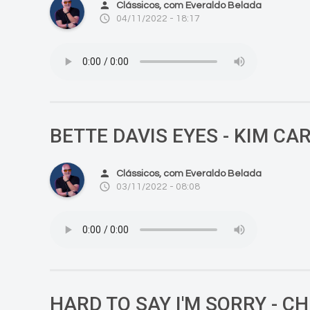
person
Clássicos, com Everaldo Belada
access_time
04/11/2022 - 18:17
BETTE DAVIS EYES - KIM CA
person
Clássicos, com Everaldo Belada
access_time
03/11/2022 - 08:08
HARD TO SAY I'M SORRY - C