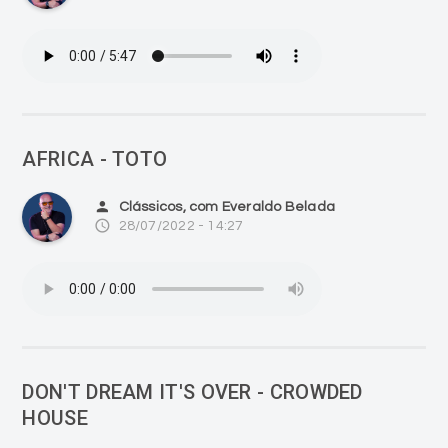
AFRICA - TOTO
person
Clássicos, com Everaldo Belada
access_time
28/07/2022 - 14:27
DON'T DREAM IT'S OVER - CROWDED
HOUSE