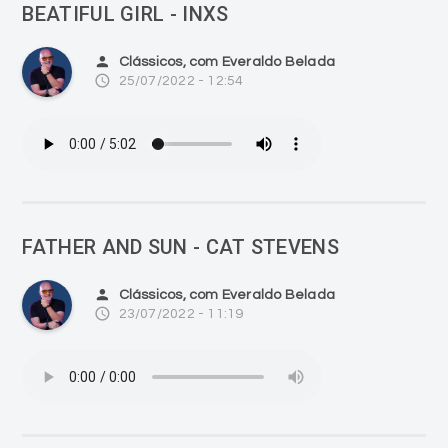
BEATIFUL GIRL - INXS
person
Clássicos, com Everaldo Belada
access_time
25/07/2022 - 12:54
FATHER AND SUN - CAT STEVENS
person
Clássicos, com Everaldo Belada
access_time
23/07/2022 - 11:19