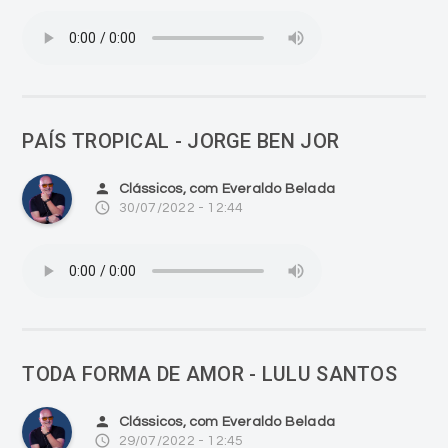
PAÍS TROPICAL - JORGE BEN JOR
person
Clássicos, com Everaldo Belada
access_time
30/07/2022 - 12:44
TODA FORMA DE AMOR - LULU SANTOS
person
Clássicos, com Everaldo Belada
access_time
29/07/2022 - 12:45