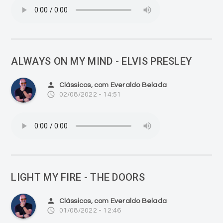
ALWAYS ON MY MIND - ELVIS PRESLEY
person
Clássicos, com Everaldo Belada
access_time
02/08/2022 - 14:51
LIGHT MY FIRE - THE DOORS
person
Clássicos, com Everaldo Belada
access_time
01/08/2022 - 12:46