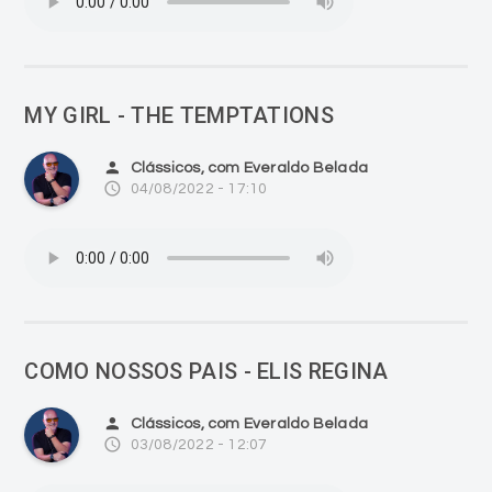
MY GIRL - THE TEMPTATIONS
person
Clássicos, com Everaldo Belada
access_time
04/08/2022 - 17:10
COMO NOSSOS PAIS - ELIS REGINA
person
Clássicos, com Everaldo Belada
access_time
03/08/2022 - 12:07