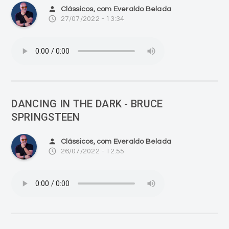
person
Clássicos, com Everaldo Belada
access_time
27/07/2022 - 13:34
DANCING IN THE DARK - BRUCE
SPRINGSTEEN
person
Clássicos, com Everaldo Belada
access_time
26/07/2022 - 12:55