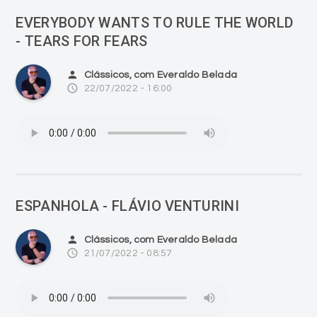
EVERYBODY WANTS TO RULE THE WORLD
- TEARS FOR FEARS
person
Clássicos, com Everaldo Belada
access_time
22/07/2022 - 16:00
ESPANHOLA - FLÁVIO VENTURINI
person
Clássicos, com Everaldo Belada
access_time
21/07/2022 - 08:57