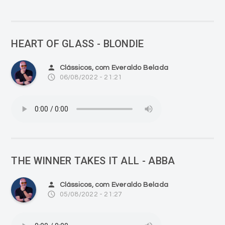
HEART OF GLASS - BLONDIE
person
Clássicos, com Everaldo Belada
access_time
06/08/2022 - 21:21
THE WINNER TAKES IT ALL - ABBA
person
Clássicos, com Everaldo Belada
access_time
05/08/2022 - 21:27