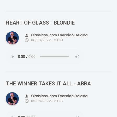
HEART OF GLASS - BLONDIE
person
Clássicos, com Everaldo Belada
access_time
06/08/2022 - 21:21
THE WINNER TAKES IT ALL - ABBA
person
Clássicos, com Everaldo Belada
access_time
05/08/2022 - 21:27