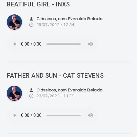
BEATIFUL GIRL - INXS
person
Clássicos, com Everaldo Belada
access_time
25/07/2022 - 12:54
FATHER AND SUN - CAT STEVENS
person
Clássicos, com Everaldo Belada
access_time
23/07/2022 - 11:19