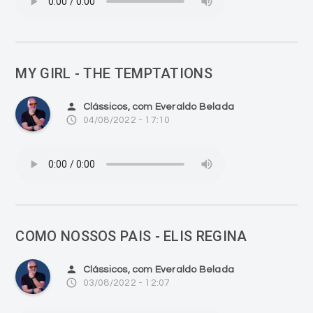
MY GIRL - THE TEMPTATIONS
person
Clássicos, com Everaldo Belada
access_time
04/08/2022 - 17:10
COMO NOSSOS PAIS - ELIS REGINA
person
Clássicos, com Everaldo Belada
access_time
03/08/2022 - 12:07