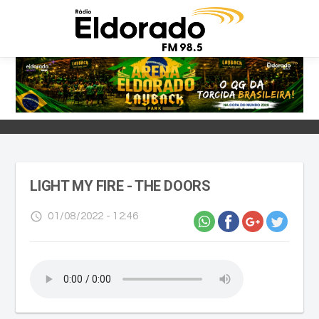
LIGHT MY FIRE - THE DOORS
access_time
01/08/2022 - 12:46