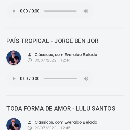
PAÍS TROPICAL - JORGE BEN JOR
person
Clássicos, com Everaldo Belada
access_time
30/07/2022 - 12:44
TODA FORMA DE AMOR - LULU SANTOS
person
Clássicos, com Everaldo Belada
access_time
29/07/2022 - 12:45