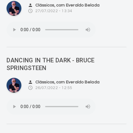
person
Clássicos, com Everaldo Belada
access_time
27/07/2022 - 13:34
DANCING IN THE DARK - BRUCE
SPRINGSTEEN
person
Clássicos, com Everaldo Belada
access_time
26/07/2022 - 12:55