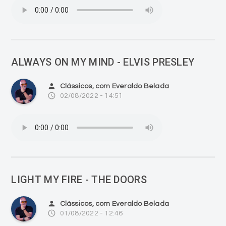
ALWAYS ON MY MIND - ELVIS PRESLEY
person
Clássicos, com Everaldo Belada
access_time
02/08/2022 - 14:51
LIGHT MY FIRE - THE DOORS
person
Clássicos, com Everaldo Belada
access_time
01/08/2022 - 12:46