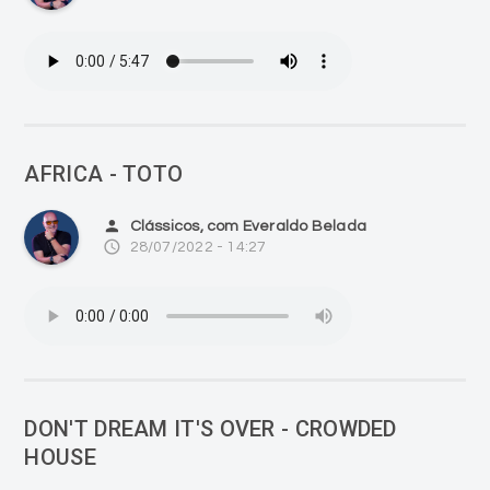
AFRICA - TOTO
person
Clássicos, com Everaldo Belada
access_time
28/07/2022 - 14:27
DON'T DREAM IT'S OVER - CROWDED
HOUSE