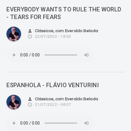
EVERYBODY WANTS TO RULE THE WORLD
- TEARS FOR FEARS
person
Clássicos, com Everaldo Belada
access_time
22/07/2022 - 16:00
ESPANHOLA - FLÁVIO VENTURINI
person
Clássicos, com Everaldo Belada
access_time
21/07/2022 - 08:57