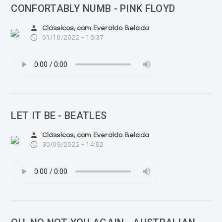
CONFORTABLY NUMB - PINK FLOYD
person
Clássicos, com Everaldo Belada
access_time
01/10/2022 - 18:37
LET IT BE - BEATLES
person
Clássicos, com Everaldo Belada
access_time
30/09/2022 - 14:52