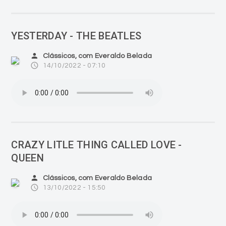
YESTERDAY - THE BEATLES
person
Clássicos, com Everaldo Belada
access_time
14/10/2022 - 07:10
CRAZY LITLE THING CALLED LOVE -
QUEEN
person
Clássicos, com Everaldo Belada
access_time
13/10/2022 - 15:50