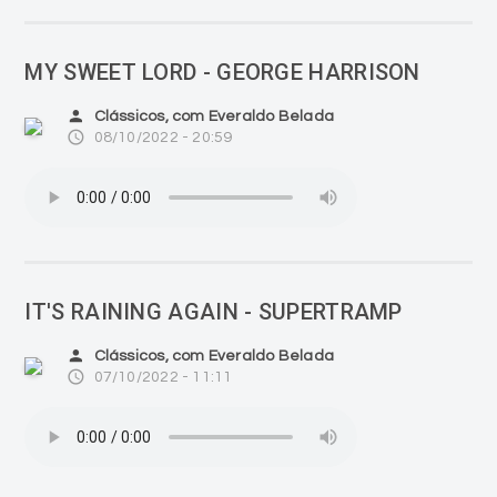
MY SWEET LORD - GEORGE HARRISON
person
Clássicos, com Everaldo Belada
access_time
08/10/2022 - 20:59
IT'S RAINING AGAIN - SUPERTRAMP
person
Clássicos, com Everaldo Belada
access_time
07/10/2022 - 11:11