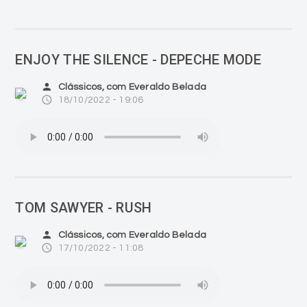
ENJOY THE SILENCE - DEPECHE MODE
person
Clássicos, com Everaldo Belada
access_time
18/10/2022 - 19:06
TOM SAWYER - RUSH
person
Clássicos, com Everaldo Belada
access_time
17/10/2022 - 11:08