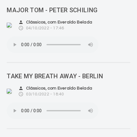
MAJOR TOM - PETER SCHILING
person
Clássicos, com Everaldo Belada
access_time
04/10/2022 - 17:46
TAKE MY BREATH AWAY - BERLIN
person
Clássicos, com Everaldo Belada
access_time
03/10/2022 - 18:40