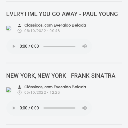
EVERYTIME YOU GO AWAY - PAUL YOUNG
person
Clássicos, com Everaldo Belada
access_time
06/10/2022 - 09:48
NEW YORK, NEW YORK - FRANK SINATRA
person
Clássicos, com Everaldo Belada
access_time
05/10/2022 - 12:28