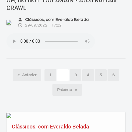
OH, NO NOT YOU AGAIN - AUSTRALIAN
CRAWL
person
Clássicos, com Everaldo Belada
access_time
29/09/2022 - 17:22
Anterior
1
2
3
4
5
6
Próximo
Clássicos, com Everaldo Belada