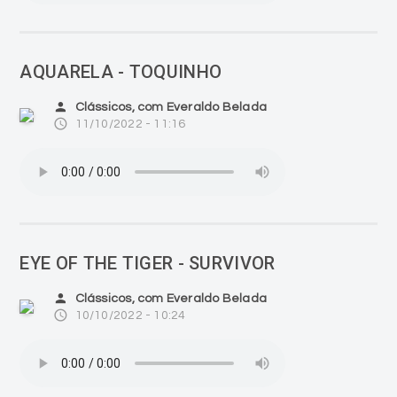
AQUARELA - TOQUINHO
person
Clássicos, com Everaldo Belada
access_time
11/10/2022 - 11:16
EYE OF THE TIGER - SURVIVOR
person
Clássicos, com Everaldo Belada
access_time
10/10/2022 - 10:24