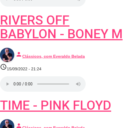
RIVERS OFF
BABYLON - BONEY M
person
Clássicos, com Everaldo Belada
access_time
15/09/2022 - 21:24
TIME - PINK FLOYD
person
Clássicos, com Everaldo Belada