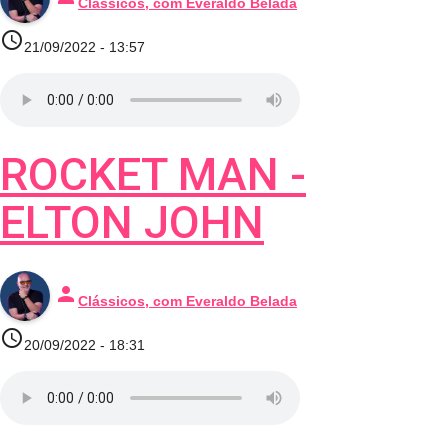
Clássicos, com Everaldo Belada
access_time
21/09/2022 - 13:57
ROCKET MAN -
ELTON JOHN
person
Clássicos, com Everaldo Belada
access_time
20/09/2022 - 18:31