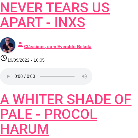
NEVER TEARS US
APART - INXS
person
Clássicos, com Everaldo Belada
access_time
19/09/2022 - 10:05
A WHITER SHADE OF
PALE - PROCOL
HARUM