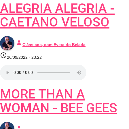
ALEGRIA ALEGRIA -
CAETANO VELOSO
person
Clássicos, com Everaldo Belada
access_time
26/09/2022 - 23:22
MORE THAN A
WOMAN - BEE GEES
person