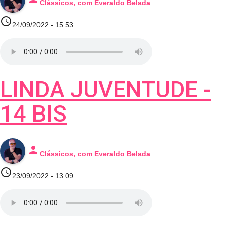
Clássicos, com Everaldo Belada
access_time
24/09/2022 - 15:53
LINDA JUVENTUDE -
14 BIS
person
Clássicos, com Everaldo Belada
access_time
23/09/2022 - 13:09