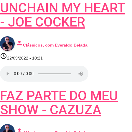
UNCHAIN MY HEART
- JOE COCKER
person
Clássicos, com Everaldo Belada
access_time
22/09/2022 - 10:21
FAZ PARTE DO MEU
SHOW - CAZUZA
person