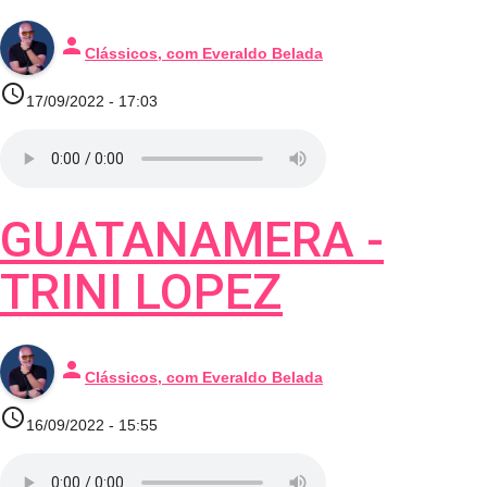
person
Clássicos, com Everaldo Belada
access_time
17/09/2022 - 17:03
GUATANAMERA -
TRINI LOPEZ
person
Clássicos, com Everaldo Belada
access_time
16/09/2022 - 15:55