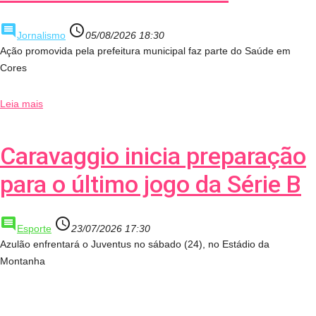
comment
access_time
Jornalismo
05/08/2026 18:30
Ação promovida pela prefeitura municipal faz parte do Saúde em
Cores
Leia mais
Caravaggio inicia preparação
para o último jogo da Série B
comment
access_time
Esporte
23/07/2026 17:30
Azulão enfrentará o Juventus no sábado (24), no Estádio da
Montanha