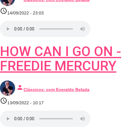
access_time
14/09/2022 - 23:03
HOW CAN I GO ON -
FREEDIE MERCURY
person
Clássicos, com Everaldo Belada
access_time
13/09/2022 - 10:17