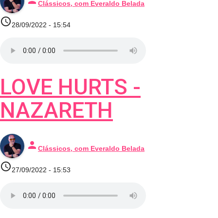
Clássicos, com Everaldo Belada
access_time
28/09/2022 - 15:54
LOVE HURTS -
NAZARETH
person
Clássicos, com Everaldo Belada
access_time
27/09/2022 - 15:53