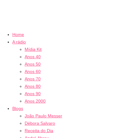
Home
A rádio
Mídia Kit
Anos 40
Anos 50
Anos 60
Anos 70
Anos 80
Anos 90
Anos 2000
Blogs
João Paulo Messer
Débora Salvaro
Receita do Dia