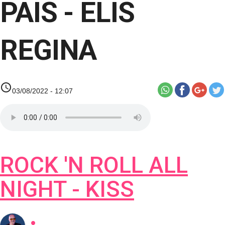
PAIS - ELIS
REGINA
access_time
03/08/2022 - 12:07
ROCK 'N ROLL ALL
NIGHT - KISS
person