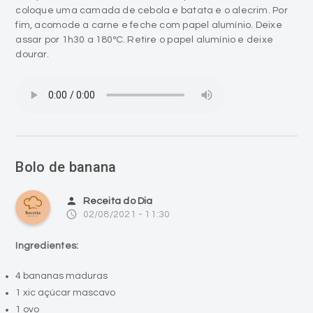
coloque uma camada de cebola e batata e o alecrim. Por
fim, acomode a carne e feche com papel alumínio. Deixe
assar por 1h30 a 180ºC. Retire o papel alumínio e deixe
dourar.
Bolo de banana
person
Receita do Dia
access_time
02/08/2021 - 11:30
Ingredientes:
4 bananas maduras
1 xic açúcar mascavo
1 ovo