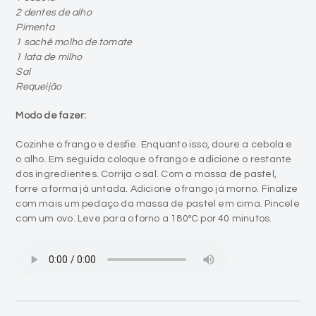
2 dentes de alho
Pimenta
1 sachê molho de tomate
1 lata de milho
Sal
Requeijão
Modo de fazer:
Cozinhe o frango e desfie. Enquanto isso, doure a cebola e
o alho. Em seguida coloque o frango e adicione o restante
dos ingredientes. Corrija o sal. Com a massa de pastel,
forre a forma já untada. Adicione o frango já morno. Finalize
com mais um pedaço da massa de pastel em cima. Pincele
com um ovo. Leve para o forno a 180ºC por 40 minutos.