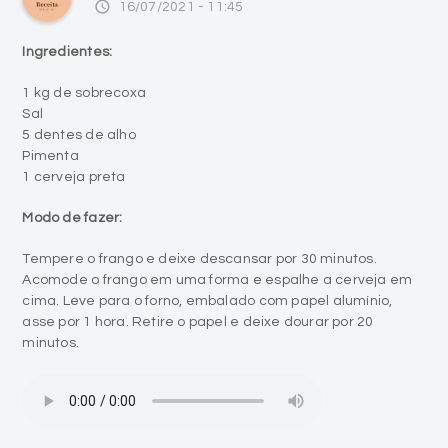
access_time
16/07/2021 - 11:45
Ingredientes:
1 kg de sobrecoxa
Sal
5 dentes de alho
Pimenta
1 cerveja preta
Modo de fazer:
Tempere o frango e deixe descansar por 30 minutos.
Acomode o frango em uma forma e espalhe a cerveja em
cima. Leve para o forno, embalado com papel alumínio,
asse por 1 hora. Retire o papel e deixe dourar por 20
minutos.