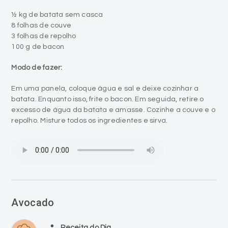
½ kg de batata sem casca
8 folhas de couve
3 folhas de repolho
100 g de bacon
Modo de fazer:
Em uma panela, coloque água e sal e deixe cozinhar a
batata. Enquanto isso, frite o bacon. Em seguida, retire o
excesso de água da batata e amasse. Cozinhe a couve e o
repolho. Misture todos os ingredientes e sirva.
Avocado
person
Receita do Dia