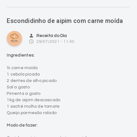
Escondidinho de aipim com carne moída
person
Receita do Dia
access_time
29/07/2021 - 11:40
Ingredientes:
½ carne moída
1 cebola picada
2 dentes de alho picado
Sal a gosto
Pimenta a gosto
1kg de aipim descascado
1 sachê molho de tomate
Queijo parmesão ralado
Modo de fazer: