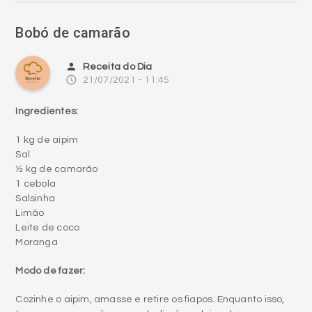
Bobó de camarão
person
Receita do Dia
access_time
21/07/2021 - 11:45
Ingredientes:
1 kg de aipim
Sal
½ kg de camarão
1 cebola
Salsinha
Limão
Leite de coco
Moranga
Modo de fazer:
Cozinhe o aipim, amasse e retire os fiapos. Enquanto isso,