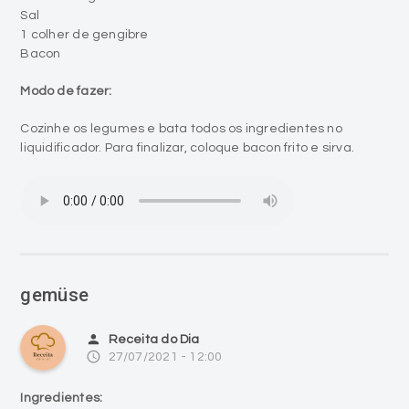
Sal
1 colher de gengibre
Bacon
Modo de fazer:
Cozinhe os legumes e bata todos os ingredientes no
liquidificador. Para finalizar, coloque bacon frito e sirva.
gemüse
person
Receita do Dia
access_time
27/07/2021 - 12:00
Ingredientes: