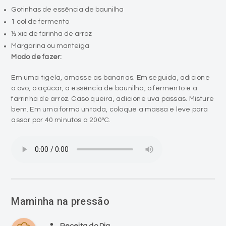
Gotinhas de essência de baunilha
1 col de fermento
½ xic de farinha de arroz
Margarina ou manteiga
Modo de fazer:
Em uma tigela, amasse as bananas. Em seguida, adicione
o ovo, o açúcar, a essência de baunilha, o fermento e a
farrinha de arroz. Caso queira, adicione uva passas. Misture
bem. Em uma forma untada, coloque a massa e leve para
assar por 40 minutos a 200ºC.
Maminha na pressão
person
Receita do Dia