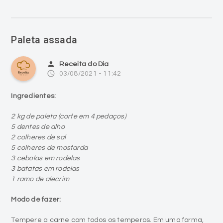
Paleta assada
person
Receita do Dia
access_time
03/08/2021 - 11:42
Ingredientes:
2 kg de paleta (corte em 4 pedaços)
5 dentes de alho
2 colheres de sal
5 colheres de mostarda
3 cebolas em rodelas
3 batatas em rodelas
1 ramo de alecrim
Modo de fazer:
Tempere a carne com todos os temperos. Em uma forma,