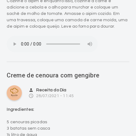
Cozinhe o aipim e enquanto isso, cozinhe a carne e
adicione a cebola e o alho para murchar e coloque um
sachê de molho de tomate. Amasse o aipim cozido. Em
uma travessa, coloque uma camada de carne moída, uma
de aipim e coloque queijo. Leve ao forno para dourar.
Creme de cenoura com gengibre
person
Receita do Dia
access_time
28/07/2021 - 11:45
Ingredientes:
5 cenouras picadas
3 batatas sem casca
½ litro de água