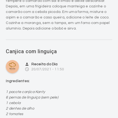
tempere o camarão com sal e limão e deixe descansar.
Depois, em uma frigideira coloque manteiga e cozinhe o
camarão com a cebola picada. Em uma forma, misture o
aipim e o camarão e caso queira, adicione o leite de coco.
Cozinhe a moranga, sem a tampa, em um forno com papel
alumínio. Depois adicione o bobó e sirva.
Canjica com linguiça
person
Receita do Dia
access_time
20/07/2021 - 11:50
Ingredientes:
1 pacote canjica Kanty
6 pernas de linguiça (sem pele)
1 cebola
2 dentes de alho
2 tomates