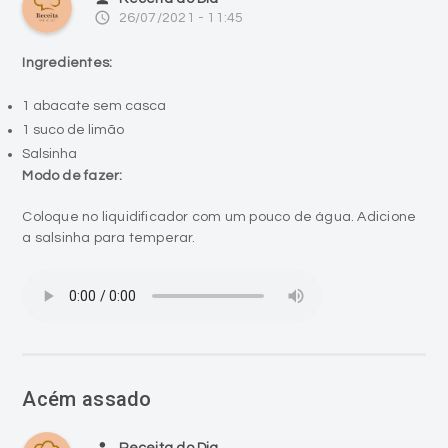
access_time
26/07/2021 - 11:45
Ingredientes:
1 abacate sem casca
1 suco de limão
Salsinha
Modo de fazer:
Coloque no liquidificador com um pouco de água. Adicione
a salsinha para temperar.
Acém assado
person
Receita do Dia