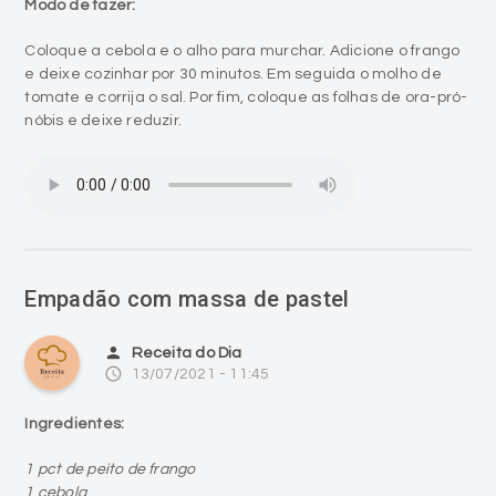
Modo de fazer:
Coloque a cebola e o alho para murchar. Adicione o frango
e deixe cozinhar por 30 minutos. Em seguida o molho de
tomate e corrija o sal. Por fim, coloque as folhas de ora-pró-
nóbis e deixe reduzir.
Empadão com massa de pastel
person
Receita do Dia
access_time
13/07/2021 - 11:45
Ingredientes:
1 pct de peito de frango
1 cebola