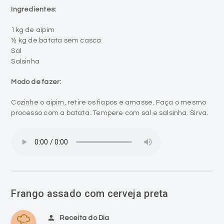
Ingredientes:
1kg de aipim
½ kg de batata sem casca
Sal
Salsinha
Modo de fazer:
Cozinhe o aipim, retire os fiapos e amasse. Faça o mesmo
processo com a batata. Tempere com sal e salsinha. Sirva.
Frango assado com cerveja preta
person
Receita do Dia