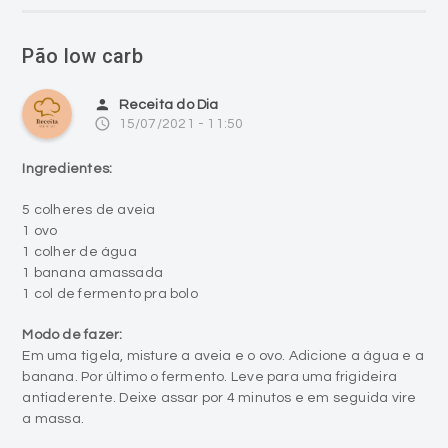
Pão low carb
person
Receita do Dia
access_time
15/07/2021 - 11:50
Ingredientes:
5 colheres de aveia
1 ovo
1 colher de água
1 banana amassada
1 col de fermento pra bolo
Modo de fazer:
Em uma tigela, misture a aveia e o ovo. Adicione a água e a
banana. Por último o fermento. Leve para uma frigideira
antiaderente. Deixe assar por 4 minutos e em seguida vire
a massa.