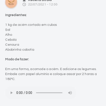
access_time
22/07/2021 - 12:00
Ingredientes:
1 kg de acém cortado em cubos
Sal
Alho
Cebola
Cenoura
Abobrinha cabotía
Modo de fazer:
Em uma forma, acomode o acém. E adicione os legumes.
Embale com papel alumínio e coloque assar por 2 horas a
180ºC.