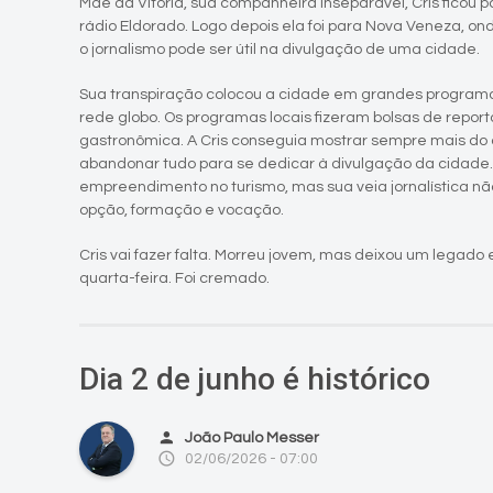
Mãe da Vitória, sua companheira inseparável, Cris ficou p
rádio Eldorado. Logo depois ela foi para Nova Veneza, o
o jornalismo pode ser útil na divulgação de uma cidade.
Sua transpiração colocou a cidade em grandes program
rede globo. Os programas locais fizeram bolsas de repo
gastronômica. A Cris conseguia mostrar sempre mais do 
abandonar tudo para se dedicar à divulgação da cidade.
empreendimento no turismo, mas sua veia jornalística não
opção, formação e vocação.
Cris vai fazer falta. Morreu jovem, mas deixou um lega
quarta-feira. Foi cremado.
Dia 2 de junho é histórico
person
João Paulo Messer
access_time
02/06/2026 - 07:00