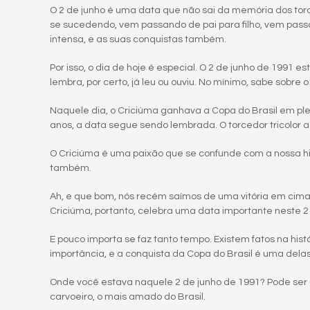
O 2 de junho é uma data que não sai da memória dos torc
se sucedendo, vem passando de pai para filho, vem passa
intensa, e as suas conquistas também.
Por isso, o dia de hoje é especial. O 2 de junho de 199
lembra, por certo, já leu ou ouviu. No mínimo, sabe sobre
Naquele dia, o Criciúma ganhava a Copa do Brasil em plen
anos, a data segue sendo lembrada. O torcedor tricolor 
O Criciúma é uma paixão que se confunde com a nossa his
também.
Ah, e que bom, nós recém saímos de uma vitória em cima d
Criciúma, portanto, celebra uma data importante neste 2
E pouco importa se faz tanto tempo. Existem fatos na h
importância, e a conquista da Copa do Brasil é uma delas
Onde você estava naquele 2 de junho de 1991? Pode ser 
carvoeiro, o mais amado do Brasil.