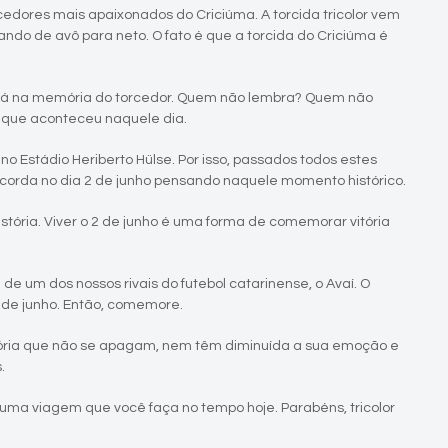
edores mais apaixonados do Criciúma. A torcida tricolor vem
ndo de avô para neto. O fato é que a torcida do Criciúma é
1 está na memória do torcedor. Quem não lembra? Quem não
 o que aconteceu naquele dia.
o Estádio Heriberto Hülse. Por isso, passados todos estes
acorda no dia 2 de junho pensando naquele momento histórico.
tória. Viver o 2 de junho é uma forma de comemorar vitória
e um dos nossos rivais do futebol catarinense, o Avaí. O
 de junho. Então, comemore.
istória que não se apagam, nem têm diminuída a sua emoção e
.
uma viagem que você faça no tempo hoje. Parabéns, tricolor