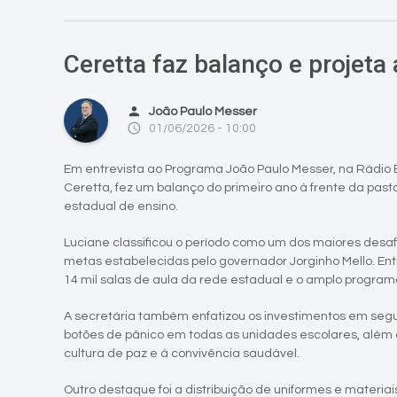
Ceretta faz balanço e projeta
person
João Paulo Messer
access_time
01/06/2026 - 10:00
Em entrevista ao Programa João Paulo Messer, na Rádio 
Ceretta, fez um balanço do primeiro ano à frente da past
estadual de ensino.
Luciane classificou o período como um dos maiores desafi
metas estabelecidas pelo governador Jorginho Mello. Ent
14 mil salas de aula da rede estadual e o amplo program
A secretária também enfatizou os investimentos em seg
botões de pânico em todas as unidades escolares, além 
cultura de paz e à convivência saudável.
Outro destaque foi a distribuição de uniformes e materia