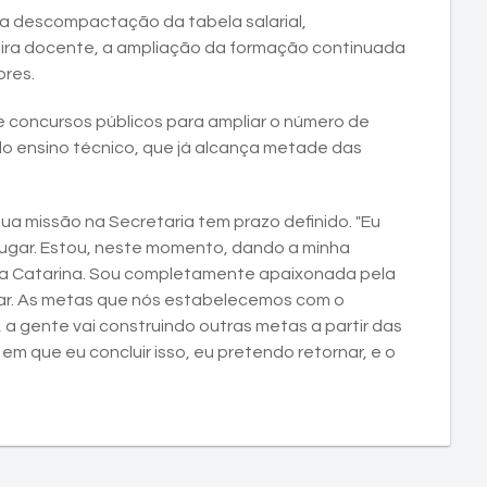
u a descompactação da tabela salarial,
reira docente, a ampliação da formação continuada
ores.
 concursos públicos para ampliar o número de
o ensino técnico, que já alcança metade das
sua missão na Secretaria tem prazo definido. "Eu
 lugar. Estou, neste momento, dando a minha
ta Catarina. Sou completamente apaixonada pela
gar. As metas que nós estabelecemos com o
a gente vai construindo outras metas a partir das
em que eu concluir isso, eu pretendo retornar, e o