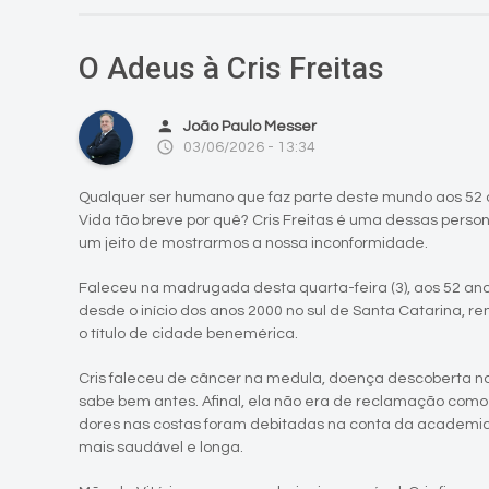
O Adeus à Cris Freitas
person
João Paulo Messer
access_time
03/06/2026 - 13:34
Qualquer ser humano que faz parte deste mundo aos 52 
Vida tão breve por quê? Cris Freitas é uma dessas pers
um jeito de mostrarmos a nossa inconformidade.
Faleceu na madrugada desta quarta-feira (3), aos 52 anos
desde o início dos anos 2000 no sul de Santa Catarina, 
o título de cidade benemérica.
Cris faleceu de câncer na medula, doença descoberta no 
sabe bem antes. Afinal, ela não era de reclamação como
dores nas costas foram debitadas na conta da academi
mais saudável e longa.