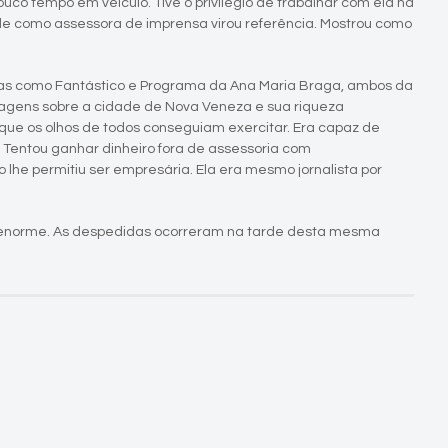
ouco tempo em veículo. Tive o privilégio de trabalhar com ela na
nde como assessora de imprensa virou referência. Mostrou como
as como Fantástico e Programa da Ana Maria Braga, ambos da
rtagens sobre a cidade de Nova Veneza e sua riqueza
que os olhos de todos conseguiam exercitar. Era capaz de
 Tentou ganhar dinheiro fora de assessoria com
 lhe permitiu ser empresária. Ela era mesmo jornalista por
do enorme. As despedidas ocorreram na tarde desta mesma