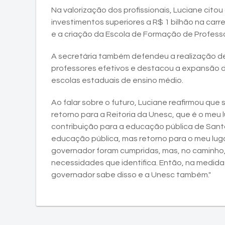
Na valorização dos profissionais, Luciane cito
investimentos superiores a R$ 1 bilhão na car
e a criação da Escola de Formação de Profess
A secretária também defendeu a realização de
professores efetivos e destacou a expansão d
escolas estaduais de ensino médio.
Ao falar sobre o futuro, Luciane reafirmou que 
retorno para a Reitoria da Unesc, que é o meu
contribuição para a educação pública de San
educação pública, mas retorno para o meu lu
governador foram cumpridas, mas, no caminho, 
necessidades que identifica. Então, na medida 
governador sabe disso e a Unesc também."