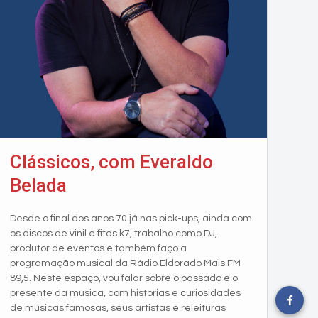
Clássicos, com Everaldo
Belada
Desde o final dos anos 70 já nas pick-ups, ainda com
os discos de vinil e fitas k7, trabalho como DJ,
produtor de eventos e também faço a
programação musical da Rádio Eldorado Mais FM
89,5. Neste espaço, vou falar sobre o passado e o
presente da música, com histórias e curiosidades
de músicas famosas, seus artistas e releituras