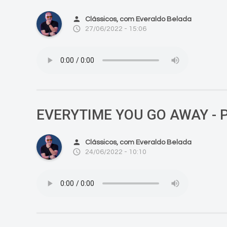
person
Clássicos, com Everaldo Belada
access_time
27/06/2022 - 15:06
EVERYTIME YOU GO AWAY - 
person
Clássicos, com Everaldo Belada
access_time
24/06/2022 - 10:10