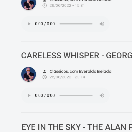
access_time
29/06/2022 - 15:31
CARELESS WHISPER - GEOR
person
Clássicos, com Everaldo Belada
access_time
28/06/2022 - 23:14
EYE IN THE SKY - THE ALA