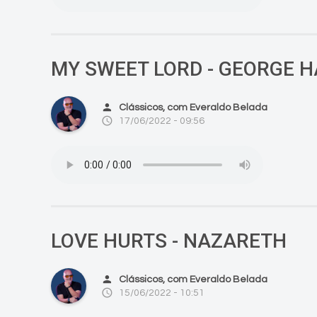
MY SWEET LORD - GEORGE 
person
Clássicos, com Everaldo Belada
access_time
17/06/2022 - 09:56
LOVE HURTS - NAZARETH
person
Clássicos, com Everaldo Belada
access_time
15/06/2022 - 10:51