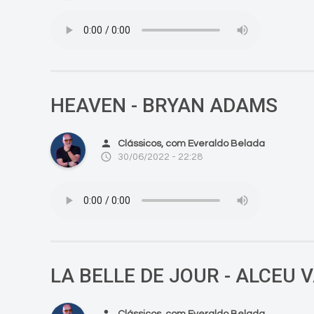
HEAVEN - BRYAN ADAMS
person
Clássicos, com Everaldo Belada
access_time
30/06/2022 - 22:28
LA BELLE DE JOUR - ALCEU 
person
Clássicos, com Everaldo Belada