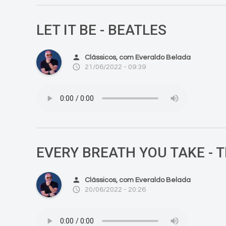
LET IT BE - BEATLES
person
Clássicos, com Everaldo Belada
access_time
21/06/2022 - 09:39
EVERY BREATH YOU TAKE - T
person
Clássicos, com Everaldo Belada
access_time
20/06/2022 - 20:26