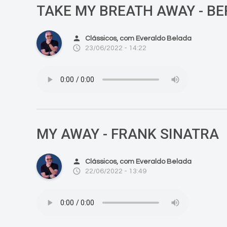
TAKE MY BREATH AWAY - BE
person
Clássicos, com Everaldo Belada
access_time
23/06/2022 - 14:22
MY AWAY - FRANK SINATRA
person
Clássicos, com Everaldo Belada
access_time
22/06/2022 - 13:49