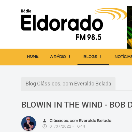
HOME
A RÁDIO
BLOGS
NOTÍCIA
Blog Clássicos, com Everaldo Belada
BLOWIN IN THE WIND - BOB 
person
Clássicos, com Everaldo Belada
access_time
01/07/2022 - 16:44