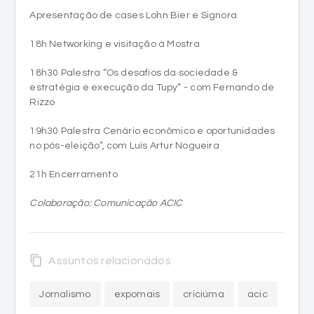
Apresentação de cases Lohn Bier e Signora
18h Networking e visitação à Mostra
18h30 Palestra “Os desafios da sociedade &
estratégia e execução da Tupy” - com Fernando de
Rizzo
19h30 Palestra Cenário econômico e oportunidades
no pós-eleição”, com Luís Artur Nogueira
21h Encerramento
Colaboração: Comunicação ACIC
content_copy
Assuntos relacionados
Jornalismo
expomais
criciúma
acic