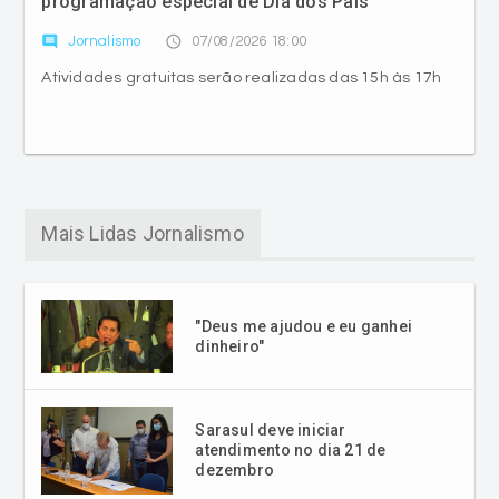
programação especial de Dia dos Pais
comment
access_time
Jornalismo
07/08/2026 18:00
Atividades gratuitas serão realizadas das 15h às 17h
Mais Lidas Jornalismo
"Deus me ajudou e eu ganhei
dinheiro"
Sarasul deve iniciar
atendimento no dia 21 de
dezembro