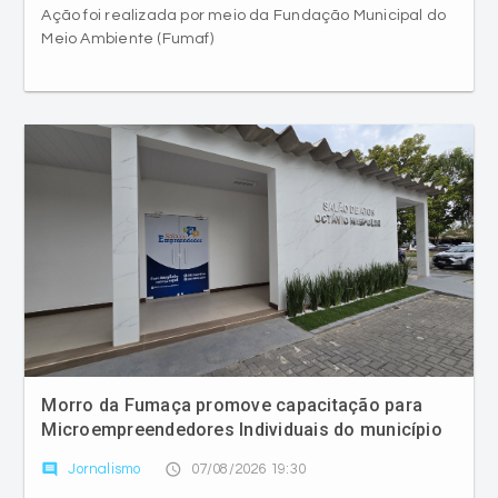
Ação foi realizada por meio da Fundação Municipal do
Meio Ambiente (Fumaf)
Morro da Fumaça promove capacitação para
Microempreendedores Individuais do município
comment
access_time
Jornalismo
07/08/2026 19:30