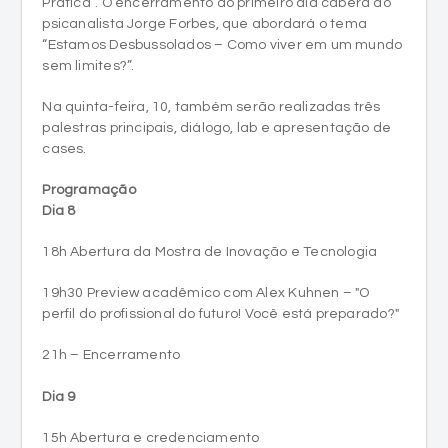
Prática”. O encerramento do primeiro dia caberá ao
psicanalista Jorge Forbes, que abordará o tema
“Estamos Desbussolados – Como viver em um mundo
sem limites?”.
Na quinta-feira, 10, também serão realizadas três
palestras principais, diálogo, lab e apresentação de
cases.
Programação
Dia 8
18h Abertura da Mostra de Inovação e Tecnologia
19h30 Preview acadêmico com Alex Kuhnen – "O
perfil do profissional do futuro! Você está preparado?"
21h – Encerramento
Dia 9
15h Abertura e credenciamento