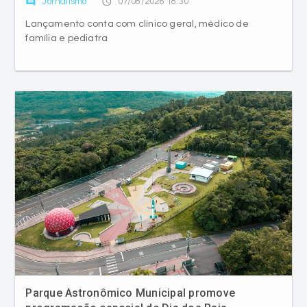
comment
access_time
Jornalismo
07/08/2026 18:30
Lançamento conta com clínico geral, médico de
família e pediatra
Parque Astronômico Municipal promove