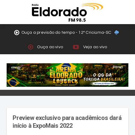
Ouça a previsão do tempo - 12º Criciúma-SC
Ouça ao vivo
Veja ao vivo
Preview exclusivo para acadêmicos dará
início à ExpoMais 2022