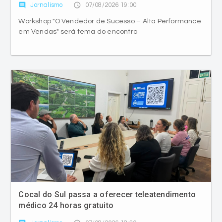
comment
access_time
Jornalismo
07/08/2026 19:00
Workshop "O Vendedor de Sucesso – Alta Performance
em Vendas" será tema do encontro
Cocal do Sul passa a oferecer teleatendimento
médico 24 horas gratuito