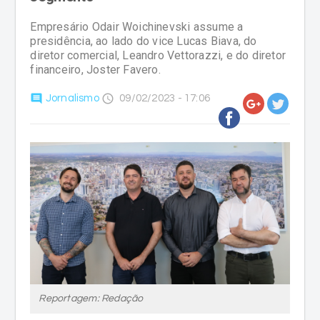
Empresário Odair Woichinevski assume a
presidência, ao lado do vice Lucas Biava, do
diretor comercial, Leandro Vettorazzi, e do diretor
financeiro, Joster Favero.
comment
access_time
Jornalismo
09/02/2023 - 17:06
Reportagem: Redação