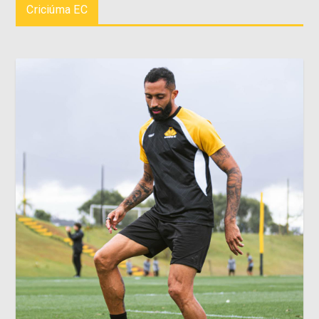
Criciúma EC