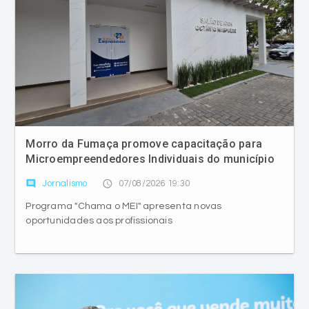
Morro da Fumaça promove capacitação para
Microempreendedores Individuais do município
comment
access_time
Jornalismo
07/08/2026 19:30
Programa "Chama o MEI" apresenta novas
oportunidades aos profissionais