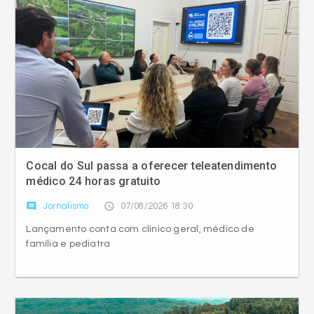
Cocal do Sul passa a oferecer teleatendimento
médico 24 horas gratuito
comment
access_time
Jornalismo
07/08/2026 18:30
Lançamento conta com clínico geral, médico de
família e pediatra