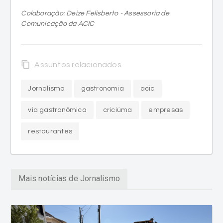
Colaboração: Deize Felisberto - Assessoria de
Comunicação da ACIC
content_copy
Assuntos relacionados
Jornalismo
gastronomia
acic
via gastronômica
criciúma
empresas
restaurantes
Mais notícias de Jornalismo