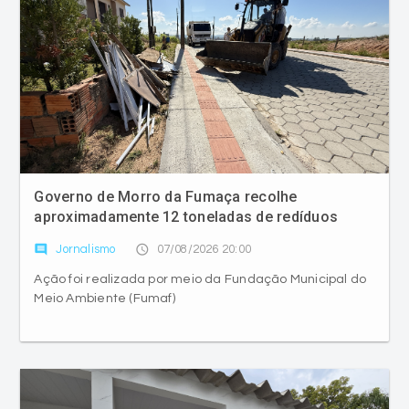
Governo de Morro da Fumaça recolhe
aproximadamente 12 toneladas de redíduos
comment
access_time
Jornalismo
07/08/2026 20:00
Ação foi realizada por meio da Fundação Municipal do
Meio Ambiente (Fumaf)