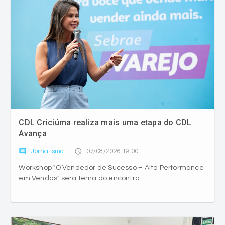
CDL Criciúma realiza mais uma etapa do CDL
Avança
comment
access_time
Jornalismo
07/08/2026 19:00
Workshop "O Vendedor de Sucesso – Alta Performance
em Vendas" será tema do encontro