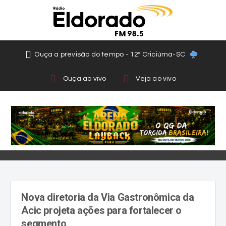
Ouça a previsão do tempo - 12º Criciúma-SC
Ouça ao vivo
Veja ao vivo
Nova diretoria da Via Gastronômica da
Acic projeta ações para fortalecer o
segmento