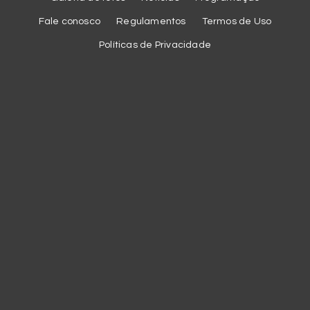
Fale conosco
Regulamentos
Termos de Uso
Políticas de Privacidade
Cookies
Utilizamos cookies essenciais e tecnologias semelhantes de
acordo com a nossa
Política de Privacidade
para melhorar a sua
experiência na plataforma e prover serviços personalizados,