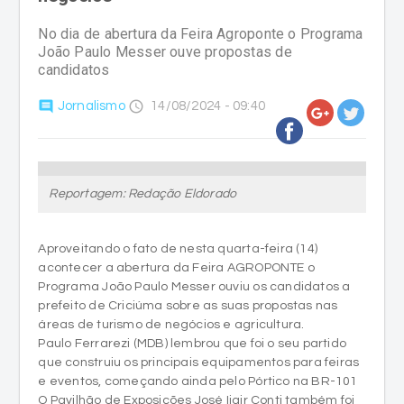
No dia de abertura da Feira Agroponte o Programa
João Paulo Messer ouve propostas de
candidatos
comment
access_time
Jornalismo
14/08/2024 - 09:40
Reportagem: Redação Eldorado
Aproveitando o fato de nesta quarta-feira (14)
acontecer a abertura da Feira AGROPONTE o
Programa João Paulo Messer ouviu os candidatos a
prefeito de Criciúma sobre as suas propostas nas
áreas de turismo de negócios e agricultura.
Paulo Ferrarezi (MDB) lembrou que foi o seu partido
que construiu os principais equipamentos para feiras
e eventos, começando ainda pelo Pórtico na BR-101
O Pavilhão de Exposições José Ijair Conti também foi