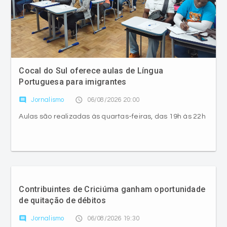
Cocal do Sul oferece aulas de Língua
Portuguesa para imigrantes
comment
access_time
Jornalismo
06/08/2026 20:00
Aulas são realizadas às quartas-feiras, das 19h às 22h
Contribuintes de Criciúma ganham oportunidade
de quitação de débitos
comment
access_time
Jornalismo
06/08/2026 19:30