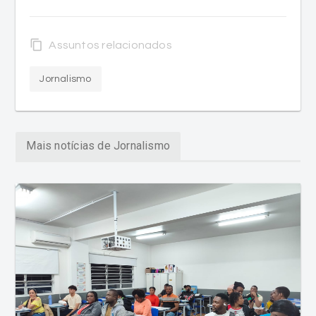
content_copy
Assuntos relacionados
Jornalismo
Mais notícias de Jornalismo