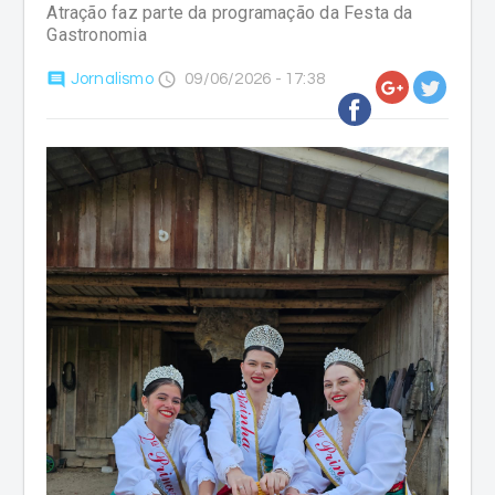
Atração faz parte da programação da Festa da
Gastronomia
comment
access_time
Jornalismo
09/06/2026 - 17:38