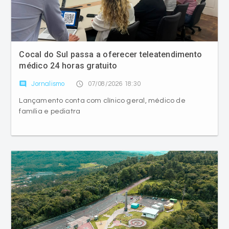
Cocal do Sul passa a oferecer teleatendimento
médico 24 horas gratuito
comment
access_time
Jornalismo
07/08/2026 18:30
Lançamento conta com clínico geral, médico de
família e pediatra