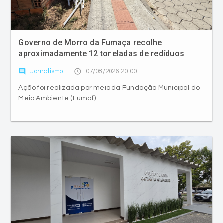
Governo de Morro da Fumaça recolhe
aproximadamente 12 toneladas de redíduos
comment
access_time
Jornalismo
07/08/2026 20:00
Ação foi realizada por meio da Fundação Municipal do
Meio Ambiente (Fumaf)