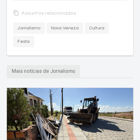
content_copy
Assuntos relacionados
Jornalismo
Nova Veneza
Cultura
Festa
Mais notícias de Jornalismo