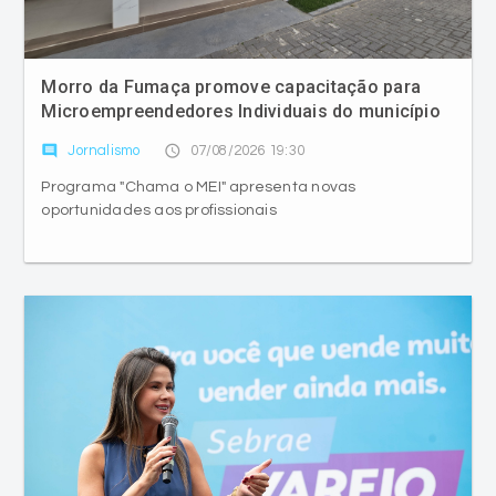
Morro da Fumaça promove capacitação para
Microempreendedores Individuais do município
comment
access_time
Jornalismo
07/08/2026 19:30
Programa "Chama o MEI" apresenta novas
oportunidades aos profissionais