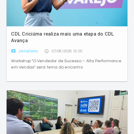
CDL Criciúma realiza mais uma etapa do CDL
Avança
comment
access_time
Jornalismo
07/08/2026 19:00
Workshop "O Vendedor de Sucesso – Alta Performance
em Vendas" será tema do encontro