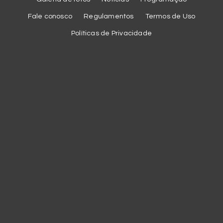
Fale conosco
Regulamentos
Termos de Uso
Políticas de Privacidade
Cookies
Utilizamos cookies essenciais e tecnologias semelhantes de
acordo com a nossa
Política de Privacidade
para melhorar a sua
experiência na plataforma e prover serviços personalizados,