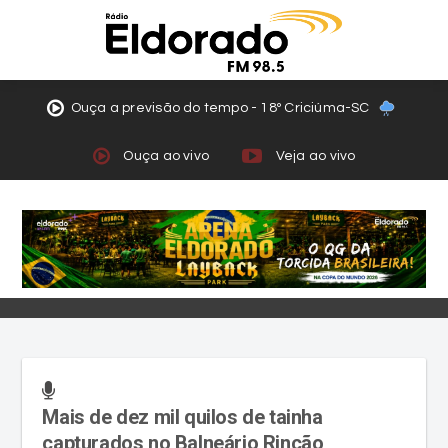
Ouça a previsão do tempo - 18º Criciúma-SC
Ouça ao vivo
Veja ao vivo
Mais de dez mil quilos de tainha
capturados no Balneário Rincão