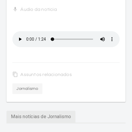
mic
Áudio da notícia
content_copy
Assuntos relacionados
Jornalismo
Mais notícias de Jornalismo