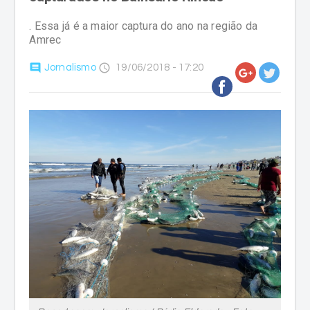
. Essa já é a maior captura do ano na região da
Amrec
comment
access_time
Jornalismo
19/06/2018 - 17:20