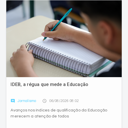
IDEB, a régua que mede a Educação
comment
access_time
Jornalismo
06/08/2026 08:02
Avanços nos índices de qualificação da Educação
merecem a atenção de todos