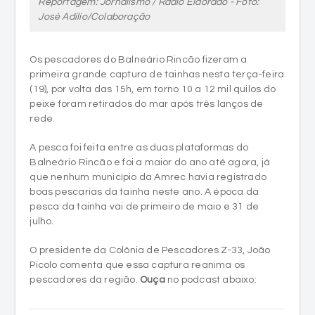
Reportagem: Jornalismo / Rádio Eldorado - Foto:
José Adílio/Colaboração
Os pescadores do Balneário Rincão fizeram a
primeira grande captura de tainhas nesta terça-feira
(19), por volta das 15h, em torno 10 a 12 mil quilos do
peixe foram retirados do mar após três lanços de
rede.
A pesca foi feita entre as duas plataformas do
Balneário Rincão e foi a maior do ano até agora, já
que nenhum município da Amrec havia registrado
boas pescarias da tainha neste ano. A época da
pesca da tainha vai de primeiro de maio e 31 de
julho.
O presidente da Colônia de Pescadores Z-33, João
Picolo comenta que essa captura reanima os
pescadores da região.
Ouça
no podcast abaixo: