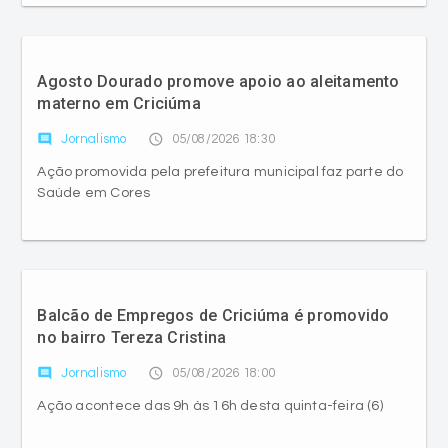
Agosto Dourado promove apoio ao aleitamento
materno em Criciúma
comment
access_time
Jornalismo
05/08/2026 18:30
Ação promovida pela prefeitura municipal faz parte do
Saúde em Cores
Balcão de Empregos de Criciúma é promovido
no bairro Tereza Cristina
comment
access_time
Jornalismo
05/08/2026 18:00
Ação acontece das 9h às 16h desta quinta-feira (6)