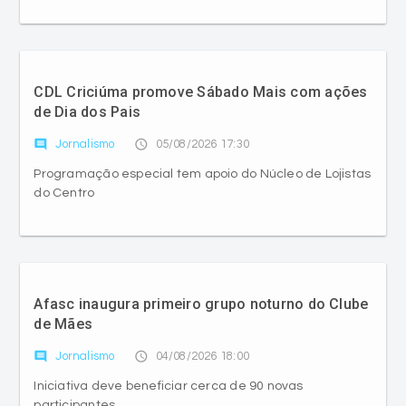
CDL Criciúma promove Sábado Mais com ações
de Dia dos Pais
comment
access_time
Jornalismo
05/08/2026 17:30
Programação especial tem apoio do Núcleo de Lojistas
do Centro
Afasc inaugura primeiro grupo noturno do Clube
de Mães
comment
access_time
Jornalismo
04/08/2026 18:00
Iniciativa deve beneficiar cerca de 90 novas
participantes