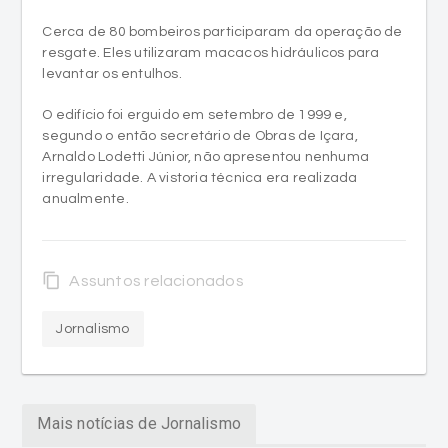
Cerca de 80 bombeiros participaram da operação de
resgate. Eles utilizaram macacos hidráulicos para
levantar os entulhos.
O edifício foi erguido em setembro de 1999 e,
segundo o então secretário de Obras de Içara,
Arnaldo Lodetti Júnior, não apresentou nenhuma
irregularidade. A vistoria técnica era realizada
anualmente.
content_copy
Assuntos relacionados
Jornalismo
Mais notícias de Jornalismo