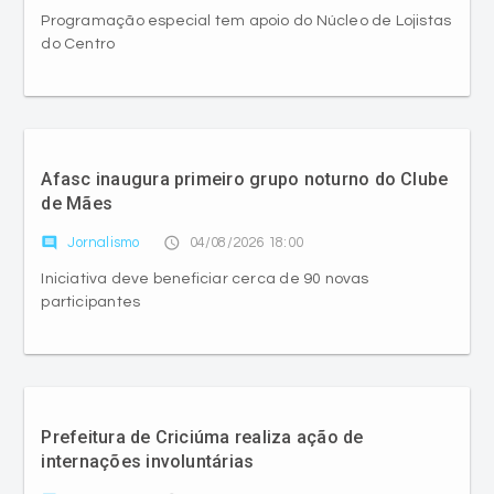
Programação especial tem apoio do Núcleo de Lojistas
do Centro
Afasc inaugura primeiro grupo noturno do Clube
de Mães
comment
access_time
Jornalismo
04/08/2026 18:00
Iniciativa deve beneficiar cerca de 90 novas
participantes
Prefeitura de Criciúma realiza ação de
internações involuntárias