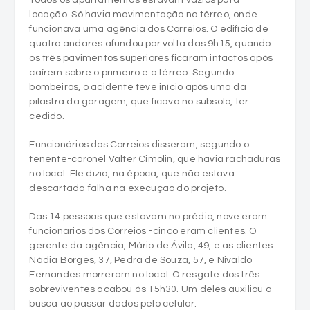
locação. Só havia movimentação no térreo, onde
funcionava uma agência dos Correios. O edifício de
quatro andares afundou por volta das 9h15, quando
os três pavimentos superiores ficaram intactos após
caírem sobre o primeiro e o térreo. Segundo
bombeiros, o acidente teve início após uma da
pilastra da garagem, que ficava no subsolo, ter
cedido.
Funcionários dos Correios disseram, segundo o
tenente-coronel Valter Cimolin, que havia rachaduras
no local. Ele dizia, na época, que não estava
descartada falha na execução do projeto.
Das 14 pessoas que estavam no prédio, nove eram
funcionários dos Correios -cinco eram clientes. O
gerente da agência, Mário de Ávila, 49, e as clientes
Nádia Borges, 37, Pedra de Souza, 57, e Nivaldo
Fernandes morreram no local. O resgate dos três
sobreviventes acabou às 15h30. Um deles auxiliou a
busca ao passar dados pelo celular.