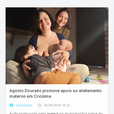
Agosto Dourado promove apoio ao aleitamento
materno em Criciúma
comment
access_time
Jornalismo
05/08/2026 18:30
Ação promovida pela prefeitura municipal faz parte do