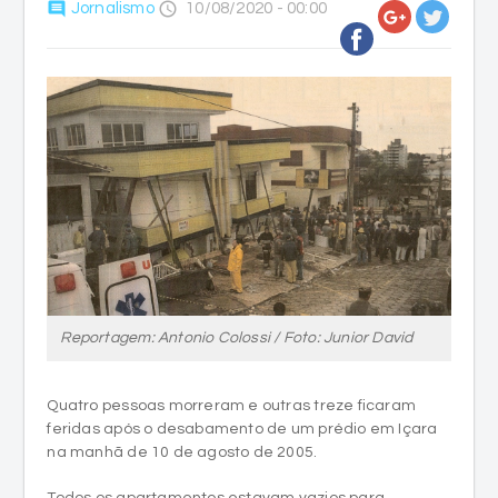
comment
access_time
Jornalismo
10/08/2020 - 00:00
Reportagem: Antonio Colossi / Foto: Junior David
Quatro pessoas morreram e outras treze ficaram
feridas após o desabamento de um prédio em Içara
na manhã de 10 de agosto de 2005.
Todos os apartamentos estavam vazios para