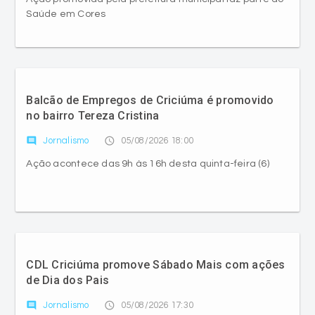
Saúde em Cores
Balcão de Empregos de Criciúma é promovido
no bairro Tereza Cristina
comment
access_time
Jornalismo
05/08/2026 18:00
Ação acontece das 9h às 16h desta quinta-feira (6)
CDL Criciúma promove Sábado Mais com ações
de Dia dos Pais
comment
access_time
Jornalismo
05/08/2026 17:30