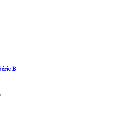
Série B
a