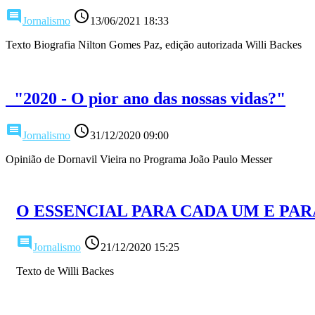
comment
access_time
Jornalismo
13/06/2021 18:33
Texto Biografia Nilton Gomes Paz, edição autorizada Willi Backes
"2020 - O pior ano das nossas vidas?"
comment
access_time
Jornalismo
31/12/2020 09:00
Opinião de Dornavil Vieira no Programa João Paulo Messer
O ESSENCIAL PARA CADA UM E PA
comment
access_time
Jornalismo
21/12/2020 15:25
Texto de Willi Backes