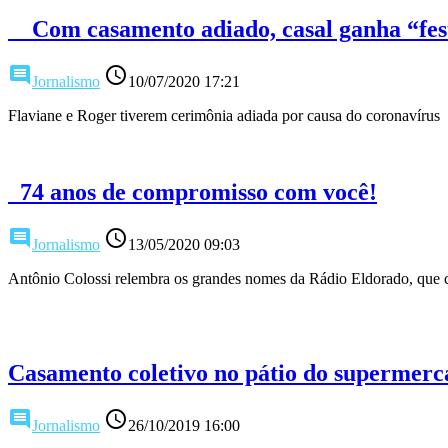
Com casamento adiado, casal ganha “fes
comment
access_time
Jornalismo
10/07/2020 17:21
Flaviane e Roger tiverem cerimônia adiada por causa do coronavírus
74 anos de compromisso com você!
comment
access_time
Jornalismo
13/05/2020 09:03
Antônio Colossi relembra os grandes nomes da Rádio Eldorado, que c
Casamento coletivo no pátio do supermerc
comment
access_time
Jornalismo
26/10/2019 16:00