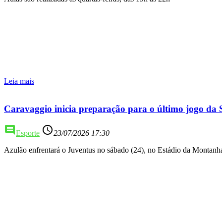
Leia mais
Caravaggio inicia preparação para o último jogo da 
comment
access_time
Esporte
23/07/2026 17:30
Azulão enfrentará o Juventus no sábado (24), no Estádio da Montanh