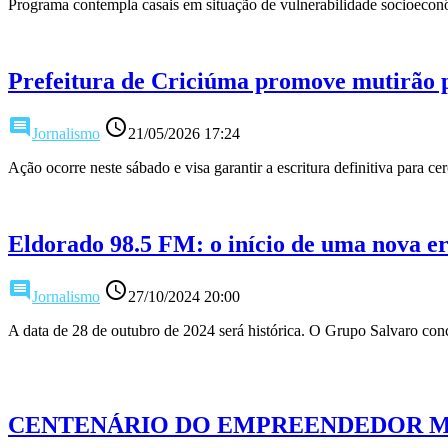
Programa contempla casais em situação de vulnerabilidade socioeconô
Prefeitura de Criciúma promove mutirão p
comment
access_time
Jornalismo
21/05/2026 17:24
Ação ocorre neste sábado e visa garantir a escritura definitiva para 
Eldorado 98.5 FM: o início de uma nova e
comment
access_time
Jornalismo
27/10/2024 20:00
A data de 28 de outubro de 2024 será histórica. O Grupo Salvaro co
CENTENÁRIO DO EMPREENDEDOR M