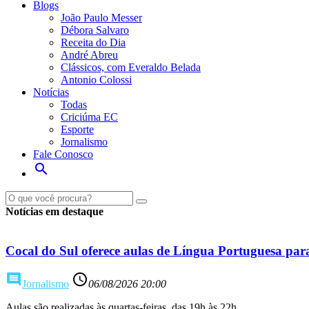
Blogs
João Paulo Messer
Débora Salvaro
Receita do Dia
André Abreu
Clássicos, com Everaldo Belada
Antonio Colossi
Notícias
Todas
Criciúma EC
Esporte
Jornalismo
Fale Conosco
search
Notícias em destaque
Cocal do Sul oferece aulas de Língua Portuguesa par
comment
access_time
Jornalismo
06/08/2026 20:00
Aulas são realizadas às quartas-feiras, das 19h às 22h