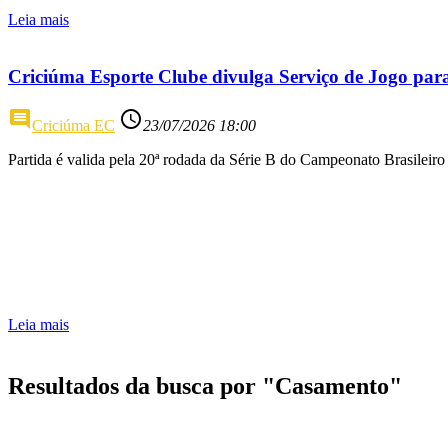
Leia mais
Criciúma Esporte Clube divulga Serviço de Jogo par
comment
access_time
Criciúma EC
23/07/2026 18:00
Partida é valida pela 20ª rodada da Série B do Campeonato Brasileiro
Leia mais
Resultados da busca por "Casamento"