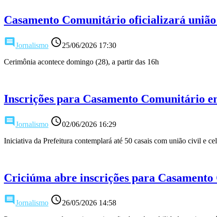
Casamento Comunitário oficializará união c
comment
access_time
Jornalismo
25/06/2026 17:30
Cerimônia acontece domingo (28), a partir das 16h
Inscrições para Casamento Comunitário e
comment
access_time
Jornalismo
02/06/2026 16:29
Iniciativa da Prefeitura contemplará até 50 casais com união civil e ce
Criciúma abre inscrições para Casamento
comment
access_time
Jornalismo
26/05/2026 14:58