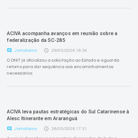
ACIVA acompanha avanços em reunião sobre a
federalização da SC-285
comment
access_time
Jornalismo
29/05/2026 16:34
O DNIT já oficializou a solicitação ao Estado e aguarda
retorno para dar sequência aos encaminhamentos
necessários
ACIVA leva pautas estratégicas do Sul Catarinense à
Alesc Itinerante em Araranguá
comment
access_time
Jornalismo
26/05/2026 17:31