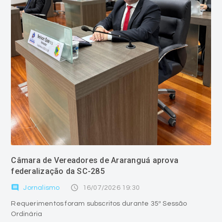
Câmara de Vereadores de Araranguá aprova
federalização da SC-285
comment
access_time
Jornalismo
16/07/2026 19:30
Requerimentos foram subscritos durante 35ª Sessão
Ordinária