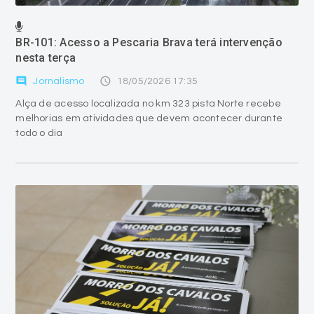
BR-101: Acesso a Pescaria Brava terá intervenção
nesta terça
comment
access_time
Jornalismo
18/05/2026 17:35
Alça de acesso localizada no km 323 pista Norte recebe
melhorias em atividades que devem acontecer durante
todo o dia