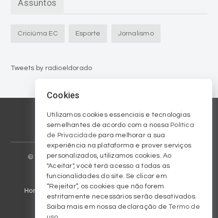
Assuntos
Criciúma EC
Esporte
Jornalismo
Tweets by radioeldorado
Cookies
Utilizamos cookies essenciais e tecnologias
semelhantes de acordo com a nossa
Política
de Privacidade
para melhorar a sua
experiência na plataforma e prover serviços
personalizados, utilizamos cookies. Ao
© 2023 Copyright am570.com.br. Todos os direitos
"Aceitar", você terá acesso a todas as
reservados / All rights reserved.
funcionalidades do site. Se clicar em
“Rejeitar”, os cookies que não forem
Homepage
Arquivo
Colunistas
Criciúma EC
estritamente necessários serão desativados.
Saiba mais em nossa declaração de
Termo de
Galeria de fotos
Notícias
Programação
uso
.