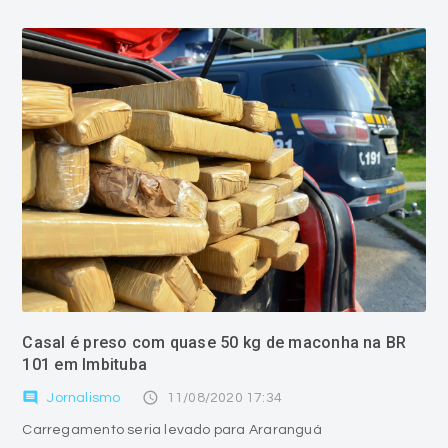
Casal é preso com quase 50 kg de maconha na BR
101 em Imbituba
comment
access_time
Jornalismo
11/08/2020 17:34
Carregamento seria levado para Araranguá