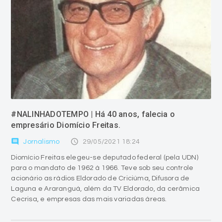
#NALINHADOTEMPO | Há 40 anos, falecia o
empresário Diomício Freitas.
comment
access_time
Jornalismo
29/05/2021 18:24
Diomício Freitas elegeu-se deputado federal (pela UDN)
para o mandato de 1962 à 1966. Teve sob seu controle
acionário as rádios Eldorado de Criciúma, Difusora de
Laguna e Araranguá, além da TV Eldorado, da cerâmica
Cecrisa, e empresas das mais variadas áreas.