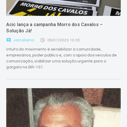
Acic lança a campanha Morro dos Cavalos –
Solução Já!
comment
access_time
Jornalismo
08/07/2025 10:05
Intuito do movimento é sensibilizar a comunidade,
empresários, poder público e, com o apoio dos veículos de
comunicação, viabilizar uma solução urgente para o
gargalo na BR-101.