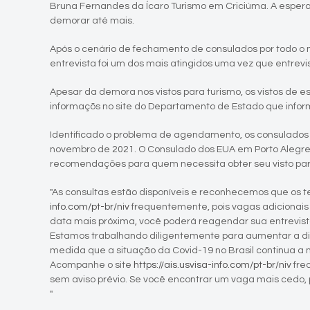
Bruna Fernandes da Ícaro Turismo em Criciúma. A espera
demorar até mais.
Após o cenário de fechamento de consulados por todo 
entrevista foi um dos mais atingidos uma vez que entre
Apesar da demora nos vistos para turismo, os vistos d
informaçõs no site do Departamento de Estado que infor
Identificado o problema de agendamento, os consulados
novembro de 2021. O Consulado dos EUA em Porto Alegre, 
recomendações para quem necessita obter seu visto para
"As consultas estão disponíveis e reconhecemos que os 
info.com/pt-br/niv
frequentemente, pois vagas adicionais
data mais próxima, você poderá reagendar sua entrevist
Estamos trabalhando diligentemente para aumentar a disp
medida que a situação da Covid-19 no Brasil continua 
Acompanhe o site
https://ais.usvisa-info.com/pt-br/niv
fre
sem aviso prévio. Se você encontrar um vaga mais cedo,
"