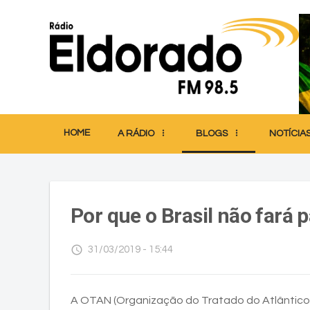
HOME
A RÁDIO
BLOGS
NOTÍCIA
Por que o Brasil não fará 
access_time
31/03/2019 - 15:44
A OTAN (Organização do Tratado do Atlântico N