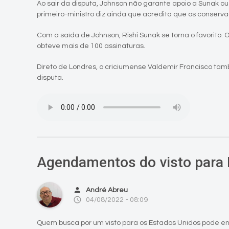
Ao sair da disputa, Johnson não garante apoio a Sunak o
primeiro-ministro diz ainda que acredita que os conse
Com a saída de Johnson, Rishi Sunak se torna o favorito. 
obteve mais de 100 assinaturas.
Direto de Londres, o criciumense Valdemir Francisco ta
disputa.
Agendamentos do visto para
person
André Abreu
access_time
04/08/2022 - 08:09
Quem busca por um visto para os Estados Unidos pode e