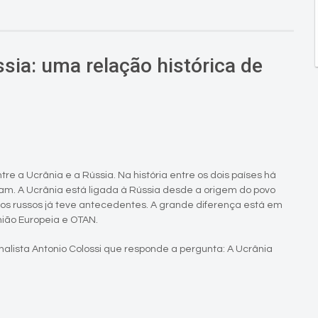
sia: uma relação histórica de
e a Ucrânia e a Rússia. Na história entre os dois países há
m. A Ucrânia está ligada à Rússia desde a origem do povo
 os russos já teve antecedentes. A grande diferença está em
nião Europeia e OTAN.
nalista Antonio Colossi que responde a pergunta: A Ucrânia