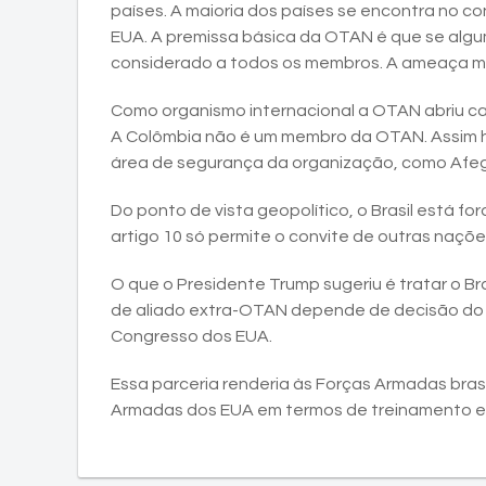
países. A maioria dos países se encontra no 
EUA. A premissa básica da OTAN é que se alg
considerado a todos os membros. A ameaça ma
Como organismo internacional a OTAN abriu cam
A Colômbia não é um membro da OTAN. Assim há
área de segurança da organização, como Afegan
Do ponto de vista geopolítico, o Brasil está f
artigo 10 só permite o convite de outras naçõe
O que o Presidente Trump sugeriu é tratar o B
de aliado extra-OTAN depende de decisão do p
Congresso dos EUA.
Essa parceria renderia às Forças Armadas bra
Armadas dos EUA em termos de treinamento e e