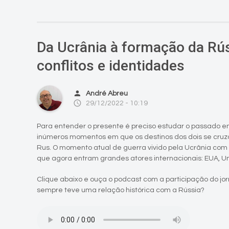
Da Ucrânia à formação da Rús
conflitos e identidades
person
André Abreu
access_time
29/12/2022 - 10:19
Para entender o presente é preciso estudar o passado entr
inúmeros momentos em que os destinos dos dois se cruza
Rus. O momento atual de guerra vivido pela Ucrânia com
que agora entram grandes atores internacionais: EUA, U
Clique abaixo e ouça o podcast com a participação do jor
sempre teve uma relação histórica com a Rússia?