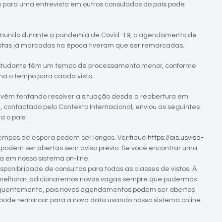
 para uma entrevista em outros consulados do país pode
o mundo durante a pandemia de Covid-19, o agendamento de
vistas já marcadas na época tiveram que ser remarcadas.
e estudante têm um tempo de processamento menor, conforme
ma o tempo para caada visto.
 vêm tentando resolver a situação desde a reabertura em
contactado pelo Contexto Internacional, enviou as seguintes
 o país:
tempos de espera podem ser longos. Verifique
https://ais.usvisa-
 podem ser abertas sem aviso prévio. Se você encontrar uma
a em nosso sistema on-line.
onibilidade de consultas para todas as classes de vistos. À
a melhorar, adicionaremos novas vagas sempre que pudermos.
quentemente, pois novos agendamentos podem ser abertos
 pode remarcar para a nova data usando nosso sistema online.