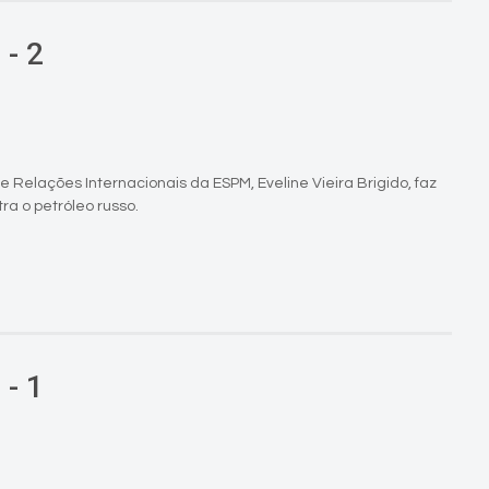
 - 2
 Relações Internacionais da ESPM, Eveline Vieira Brigido, faz
a o petróleo russo.
 - 1