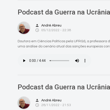
Podcast da Guerra na Ucrânia
person
André Abreu
access_time
05/12/2022 - 22:38
Doutora em Ciências Políticas pela UFRGS, a professora de
uma análise do cenário atual das sanções europeias contr
Podcast da Guerra na Ucrânia
person
André Abreu
access_time
28/11/2022 - 21:53