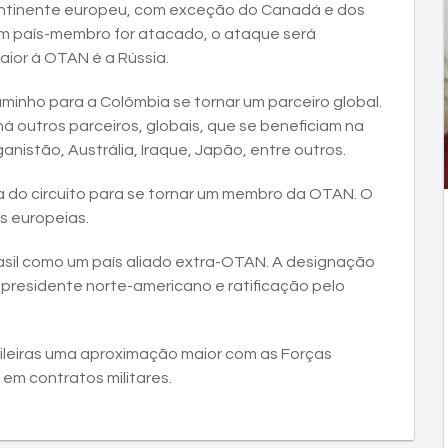
continente europeu, com exceção do Canadá e dos
um país-membro for atacado, o ataque será
ior à OTAN é a Rússia.
inho para a Colômbia se tornar um parceiro global.
 outros parceiros, globais, que se beneficiam na
istão, Austrália, Iraque, Japão, entre outros.
ora do circuito para se tornar um membro da OTAN. O
s europeias.
rasil como um país aliado extra-OTAN. A designação
residente norte-americano e ratificação pelo
sileiras uma aproximação maior com as Forças
m contratos militares.