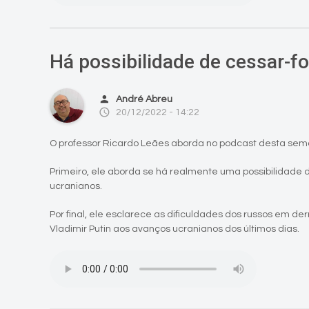
Há possibilidade de cessar-f
person
André Abreu
access_time
20/12/2022 - 14:22
O professor Ricardo Leães aborda no podcast desta sem
Primeiro, ele aborda se há realmente uma possibilidade 
ucranianos.
Por final, ele esclarece as dificuldades dos russos em de
Vladimir Putin aos avanços ucranianos dos últimos dias.