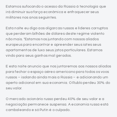
Estamos sufocando o acesso da Rússia à tecnologia que
irá diminuir sua força econômica e enfraquecer seus
militares nos anos seguintes.
Esta noite eu digo aos oligarcas russos e líderes corruptos
que perderam bilhões de dólares deste regime violento
não mais. "Estamos nos juntando com nossos aliados
europeus para encontrar e apreender seus iates seus
apartamentos de luxo seus jatos particulares. Estamos
vindo para seus ganhos mal gerados.
E esta noite anuncio que nos juntaremos aos nossos aliados
para fechar o espaço aéreo americano para todos os voos
russos – isolando ainda mais a Rússia – e adicionando um
aperto adicional em sua economia. O Rublo perdeu 30% do
seu valor.
O mercado acionário russo perdeu 40% de seu valor e a
negociação permanece suspensa. A economia russa está
cambaleando e só Putin é o culpado.