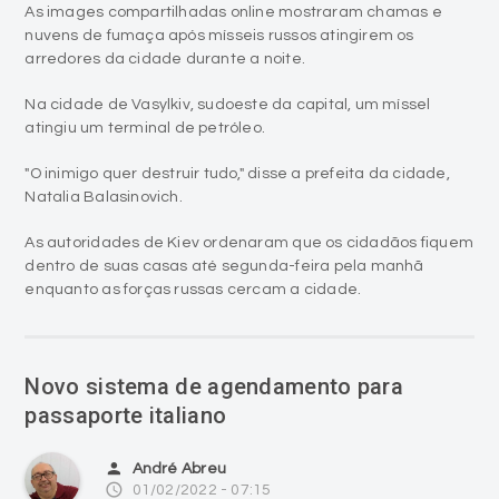
As images compartilhadas online mostraram chamas e
nuvens de fumaça após mísseis russos atingirem os
arredores da cidade durante a noite.
Na cidade de Vasylkiv, sudoeste da capital, um míssel
atingiu um terminal de petróleo.
"O inimigo quer destruir tudo," disse a prefeita da cidade,
Natalia Balasinovich.
As autoridades de Kiev ordenaram que os cidadãos fiquem
dentro de suas casas até segunda-feira pela manhã
enquanto as forças russas cercam a cidade.
Novo sistema de agendamento para
passaporte italiano
person
André Abreu
access_time
01/02/2022 - 07:15