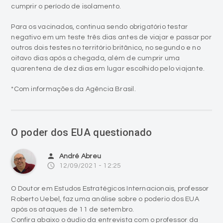
cumprir o período de isolamento.
Para os vacinados, continua sendo obrigatório testar
negativo em um teste três dias antes de viajar e passar por
outros dois testes no território britânico, no segundo e no
oitavo dias após a chegada, além de cumprir uma
quarentena de dez dias em lugar escolhido pelo viajante.
*Com informações da Agência Brasil.
O poder dos EUA questionado
person
André Abreu
access_time
12/09/2021 - 12:25
O Doutor em Estudos Estratégicos Internacionais, professor
Roberto Uebel, faz uma análise sobre o poderio dos EUA
após os ataques de 11 de setembro.
Confira abaixo o áudio da entrevista com o professor da