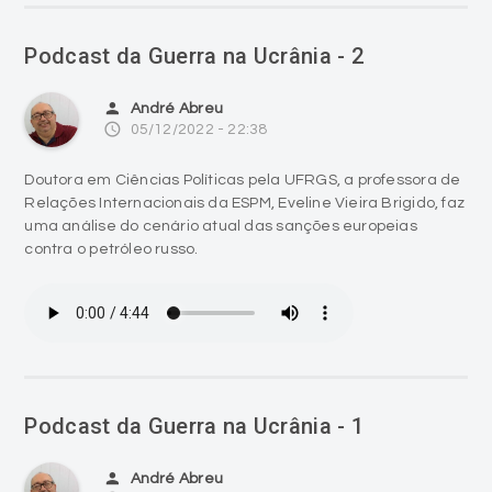
Podcast da Guerra na Ucrânia - 2
person
André Abreu
access_time
05/12/2022 - 22:38
Doutora em Ciências Políticas pela UFRGS, a professora de
Relações Internacionais da ESPM, Eveline Vieira Brigido, faz
uma análise do cenário atual das sanções europeias
contra o petróleo russo.
Podcast da Guerra na Ucrânia - 1
person
André Abreu