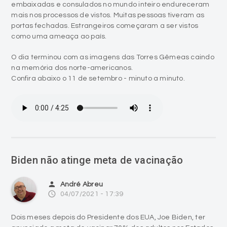
embaixadas e consulados no mundo inteiro endureceram
mais nos processos de vistos. Muitas pessoas tiveram as
portas fechadas. Estrangeiros começaram a ser vistos
como uma ameaça ao país.
O dia terminou com as imagens das Torres Gêmeas caindo
na memória dos norte-americanos.
Confira abaixo o 11 de setembro - minuto a minuto.
Biden não atinge meta de vacinação
person
André Abreu
access_time
04/07/2021 - 17:39
Dois meses depois do Presidente dos EUA, Joe Biden, ter