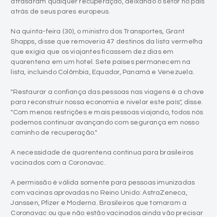
atrasaram qualquer recuperação, deixando o setor no país
atrás de seus pares europeus.
Na quinta-feira (30), o ministro dos Transportes, Grant
Shapps, disse que removeria 47 destinos da lista vermelha
que exigia que os viajantes ficassem dez dias em
quarentena em um hotel. Sete países permanecem na
lista, incluindo Colômbia, Equador, Panamá e Venezuela.
"Restaurar a confiança das pessoas nas viagens é a chave
para reconstruir nossa economia e nivelar este país", disse.
"Com menos restrições e mais pessoas viajando, todos nós
podemos continuar avançando com segurança em nosso
caminho de recuperação."
A necessidade de quarentena continua para brasileiros
vacinados com a Coronavac.
A permissão é válida somente para pessoas imunizadas
com vacinas aprovadas no Reino Unido: AstraZeneca,
Janssen, Pfizer e Moderna. Brasileiros que tomaram a
Coronavac ou que não estão vacinados ainda vão precisar