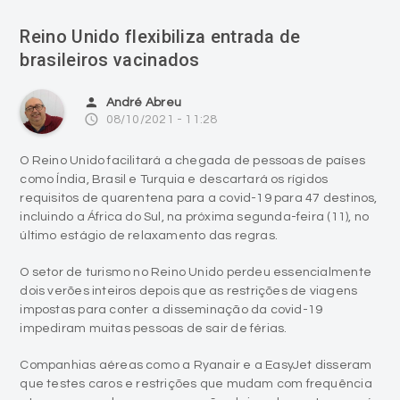
Reino Unido flexibiliza entrada de
brasileiros vacinados
person
André Abreu
access_time
08/10/2021 - 11:28
O Reino Unido facilitará a chegada de pessoas de países
como Índia, Brasil e Turquia e descartará os rígidos
requisitos de quarentena para a covid-19 para 47 destinos,
incluindo a África do Sul, na próxima segunda-feira (11), no
último estágio de relaxamento das regras.
O setor de turismo no Reino Unido perdeu essencialmente
dois verões inteiros depois que as restrições de viagens
impostas para conter a disseminação da covid-19
impediram muitas pessoas de sair de férias.
Companhias aéreas como a Ryanair e a EasyJet disseram
que testes caros e restrições que mudam com frequência