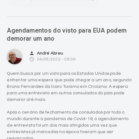
Agendamentos do visto para EUA podem
demorar um ano
person
André Abreu
access_time
04/08/2022 - 08:09
Quem busca por um visto para os Estados Unidos pode
enfrentar uma espera que pode chegar a um ano, segundo
Bruna Fernandes da Ícaro Turismo em Criciúma. A espera
para uma entrevista em outros consulados do país pode
demorar até mais.
Após o cenário de fechamento de consulados por todo o
mundo durante a pandemia de Covid-19, o agendamento
de entrevista foi um dos mais atingidos uma vez que
entrevistas já marcadas na época tiveram que ser
remarcadas.