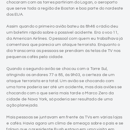
chocaram com as torres partiriam do Logan, o aeroporto
que serve toda a região de Boston e boa parte do nordeste
dos EUA.
Assim quando o primeiro avião bateu às 8h46 o rádio deu
um boletim rápido sobre o possível acidente. Era o voo 11,
da American Airlines. O pessoal com quem eu trabalhava já
comentava que parecia um ataque terrorista. Enquanto o
dia transcorria as pessoas se prendiam às telas de TV nos
pequenos cafés pela cidade.
Quando o segundo avião se chocou com a Torre Sul,
atingindo os andares 77 a 85, às 9h03, a certeza de um
ataque terrorista era total. Um avião se chocando com
uma torre poderia ser até um acidente, mas dois aviões se
chocando com o que seria mais tarde o Marco Zero da
cidade de Nova York, só poderia ser resultado de uma
ação planejada.
Mais pessoas se juntavam em frente às TVs em várias lojas
e cafés. Havia agora um clima de ameaça sobre o país e se
falava que o presidente Bush estava em uma visita em