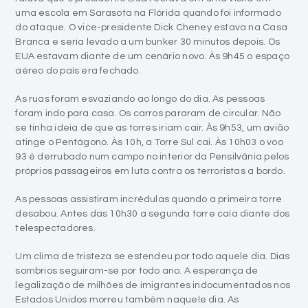
uma escola em Sarasota na Flórida quando foi informado
do ataque. O vice-presidente Dick Cheney estava na Casa
Branca e seria levado a um bunker 30 minutos depois. Os
EUA estavam diante de um cenário novo. Às 9h45 o espaço
aéreo do país era fechado.
As ruas foram esvaziando ao longo do dia. As pessoas
foram indo para casa. Os carros pararam de circular. Não
se tinha ideia de que as torres iriam cair. Às 9h53, um avião
atinge o Pentágono. Às 10h, a Torre Sul cai. Às 10h03 o voo
93 é derrubado num campo no interior da Pensilvânia pelos
próprios passageiros em luta contra os terroristas a bordo.
As pessoas assistiram incrédulas quando a primeira torre
desabou. Antes das 10h30 a segunda torre caía diante dos
telespectadores.
Um clima de tristeza se estendeu por todo aquele dia. Dias
sombrios seguiram-se por todo ano. A esperança de
legalização de milhões de imigrantes indocumentados nos
Estados Unidos morreu também naquele dia. As