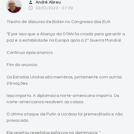
person
André Abreu
access_time
02/03/2022 - 07:39
Trecho de discurso de Biden no Congresso dos EUA
"É por isso que a Aliança da OTAN foi criada para garantir a
paz e a estabilidade na Europa após a 2ª Guerra Mundial.
Continua após anúncio
Fim do anúncio
Os Estados Unidos são membros, juntamente com outras
29 nações.
Isso importa. A diplomacia norte-americana importa. Os
norte-americanos resolvem as coisas.
O último ataque de Putin à Ucrânia foi premeditado e não
provocado.
Ele rejeitou repetidos esforços na diplomacia. "