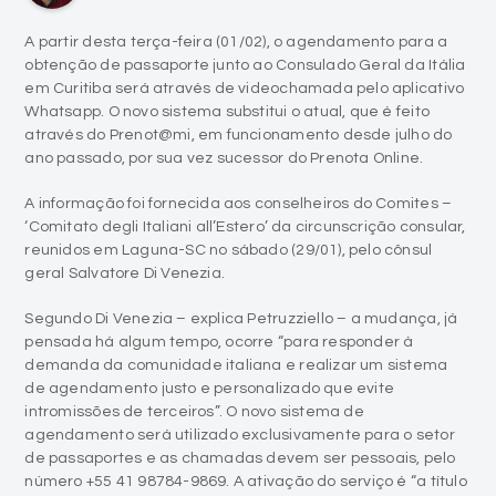
A partir desta terça-feira (01/02), o agendamento para a
obtenção de passaporte junto ao Consulado Geral da Itália
em Curitiba será através de videochamada pelo aplicativo
Whatsapp. O novo sistema substitui o atual, que é feito
através do Prenot@mi, em funcionamento desde julho do
ano passado, por sua vez sucessor do Prenota Online.
A informação foi fornecida aos conselheiros do Comites –
‘Comitato degli Italiani all’Estero’ da circunscrição consular,
reunidos em Laguna-SC no sábado (29/01), pelo cônsul
geral Salvatore Di Venezia.
Segundo Di Venezia – explica Petruzziello – a mudança, já
pensada há algum tempo, ocorre “para responder à
demanda da comunidade italiana e realizar um sistema
de agendamento justo e personalizado que evite
intromissões de terceiros”. O novo sistema de
agendamento será utilizado exclusivamente para o setor
de passaportes e as chamadas devem ser pessoais, pelo
número +55 41 98784-9869. A ativação do serviço é “a título