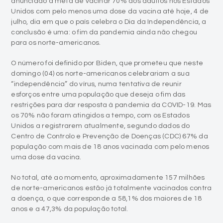
anunciado a meta de vacinar 70% dos adultos nos Estados
Unidos com pelo menos uma dose da vacina até hoje, 4 de
julho, dia em que o país celebra o Dia da Independência, a
conclusão é uma: o fim da pandemia ainda não chegou
para os norte-americanos.
O número foi definido por Biden, que prometeu que neste
domingo (04) os norte-americanos celebrariam a sua
“independência” do vírus, numa tentativa de reunir
esforços entre uma população que deseja o fim das
restrições para dar resposta à pandemia da COVID-19. Mas
os 70% não foram atingidos a tempo, com os Estados
Unidos a registrarem atualmente, segundo dados do
Centro de Controlo e Prevenção de Doenças (CDC) 67% da
população com mais de 18 anos vacinada com pelo menos
uma dose da vacina.
No total, até ao momento, aproximadamente 157 milhões
de norte-americanos estão já totalmente vacinados contra
a doença, o que corresponde a 58,1% dos maiores de 18
anos e a 47,3% da população total.