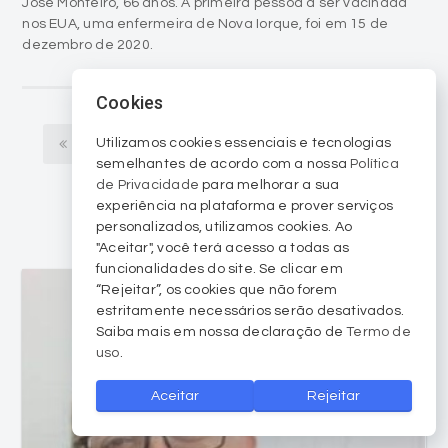
José Monteiro, 66 anos. A primeira pessoa a ser vacinada
nos EUA, uma enfermeira de Nova Iorque, foi em 15 de
dezembro de 2020.
Cookies
Utilizamos cookies essenciais e tecnologias
Anterior
1
2
3
4
5
6
semelhantes de acordo com a nossa
Política
de Privacidade
para melhorar a sua
Próximo
experiência na plataforma e prover serviços
personalizados, utilizamos cookies. Ao
"Aceitar", você terá acesso a todas as
funcionalidades do site. Se clicar em
“Rejeitar”, os cookies que não forem
estritamente necessários serão desativados.
Saiba mais em nossa declaração de
Termo de
uso
.
Aceitar
Rejeitar