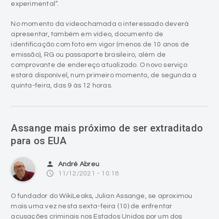
experimental”.
No momento da videochamada o interessado deverá
apresentar, também em vídeo, documento de
identificação com foto em vigor (menos de 10 anos de
emissão), RG ou passaporte brasileiro, além de
comprovante de endereço atualizado. O novo serviço
estará disponível, num primeiro momento, de segunda a
quinta-feira, das 9 às 12 horas.
Assange mais próximo de ser extraditado
para os EUA
person
André Abreu
access_time
11/12/2021 - 10:18
O fundador do WikiLeaks, Julian Assange, se aproximou
mais uma vez nesta sexta-feira (10) de enfrentar
acusações criminais nos Estados Unidos por um dos