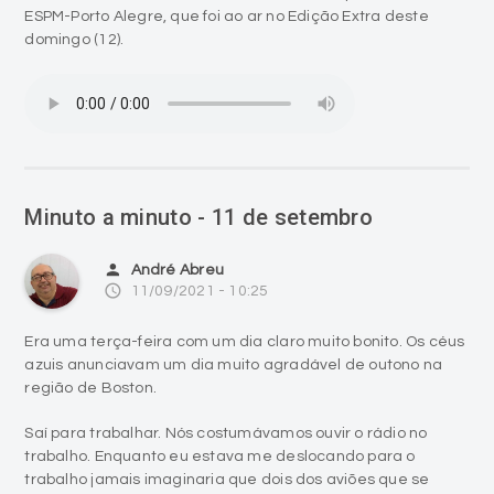
ESPM-Porto Alegre, que foi ao ar no Edição Extra deste
domingo (12).
Minuto a minuto - 11 de setembro
person
André Abreu
access_time
11/09/2021 - 10:25
Era uma terça-feira com um dia claro muito bonito. Os céus
azuis anunciavam um dia muito agradável de outono na
região de Boston.
Saí para trabalhar. Nós costumávamos ouvir o rádio no
trabalho. Enquanto eu estava me deslocando para o
trabalho jamais imaginaria que dois dos aviões que se