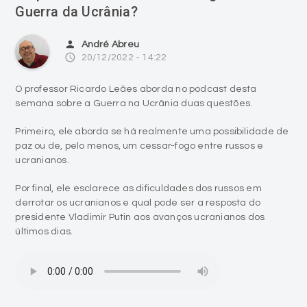
Guerra da Ucrânia?
person
André Abreu
access_time
20/12/2022 - 14:22
O professor Ricardo Leães aborda no podcast desta
semana sobre a Guerra na Ucrânia duas questões.
Primeiro, ele aborda se há realmente uma possibilidade de
paz ou de, pelo menos, um cessar-fogo entre russos e
ucranianos.
Por final, ele esclarece as dificuldades dos russos em
derrotar os ucranianos e qual pode ser a resposta do
presidente Vladimir Putin aos avanços ucranianos dos
últimos dias.