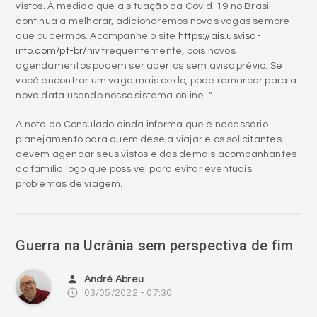
vistos. À medida que a situação da Covid-19 no Brasil
continua a melhorar, adicionaremos novas vagas sempre
que pudermos. Acompanhe o site
https://ais.usvisa-
info.com/pt-br/niv
frequentemente, pois novos
agendamentos podem ser abertos sem aviso prévio. Se
você encontrar um vaga mais cedo, pode remarcar para a
nova data usando nosso sistema online. "
A nota do Consulado ainda informa que é necessário
planejamento para quem deseja viajar e os solicitantes
devem agendar seus vistos e dos demais acompanhantes
da família logo que possível para evitar eventuais
problemas de viagem.
Guerra na Ucrânia sem perspectiva de fim
person
André Abreu
access_time
03/05/2022 - 07:30