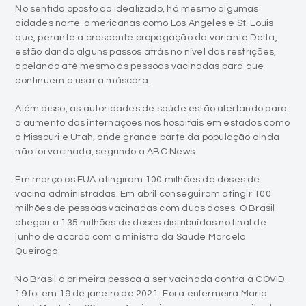
No sentido oposto ao idealizado, há mesmo algumas
cidades norte-americanas como Los Angeles e St. Louis
que, perante a crescente propagação da variante Delta,
estão dando alguns passos atrás no nível das restrições,
apelando até mesmo às pessoas vacinadas para que
continuem a usar a máscara.
Além disso, as autoridades de saúde estão alertando para
o aumento das internações nos hospitais em estados como
o Missouri e Utah, onde grande parte da população ainda
não foi vacinada, segundo a ABC News.
Em março os EUA atingiram 100 milhões de doses de
vacina administradas. Em abril conseguiram atingir 100
milhões de pessoas vacinadas com duas doses. O Brasil
chegou a 135 milhões de doses distribuídas no final de
junho de acordo com o ministro da Saúde Marcelo
Queiroga.
No Brasil a primeira pessoa a ser vacinada contra a COVID-
19 foi em 19 de janeiro de 2021. Foi a enfermeira Maria