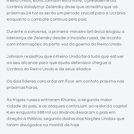
Reino Unido, Boris Johnson esta noite, o presidente da
Ucrânia Volodymyr Zelensky disse que acredita que as
próximas 24 horas serão um período crucial para a Ucrânia
enquanto o combate continua pelo país.
Durante a conversa, o primeiro-ministro britânico elogiou a
liderança de Zelensky desde a invasão russa, de acordo
com informações do porta-voz do goerno do Reino Unido.
Johnson ressaltou que o Reino Unido fará tudo que estiver
ao seu alcance para que ajuda defensiva chegue à
Ucrânia do Reino Unido e de seus aliados.
Os dois líderes concordaram ficar em contato próximo nas
próximas horas.
As tropas russas entraram Kharkiv, a segunda maior
cidade do país, e os ataques continuam ao redor da capital
Kiev enquanto 368 mil ucranianos deixaram o país em
direção à Polônia, segundo dados das Nações Unidas que
foram divulgados na manhã de hoje.